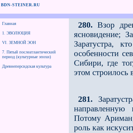
BDN-STEINER.RU
280.
Взор древ
Главная
ясновидение; З
1. ЭВОЛЮЦИЯ
Заратустра, к
VI. ЗЕМНОЙ ЭОН
особенности сев
7. Пятый послеатлантический
период (культурные эпохи)
Сибири, где то
Древнеперсидская культура
этом строилось 
281.
Заратустр
направленную н
Потому Ариман
роль как искуси