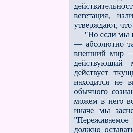
действительнос
вегета­ция, из
утверждают, что
"Но если мы пер
— абсолютно та
внешний мир —
действующий 
действует тку
находится не в
обычного созна
можем в него в
иначе мы засне
"Переживаемое
должно остават