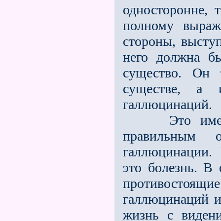
односторонне, 
полному выраж
стороны, выступ
него должна бы
существо. Он 
существе, а
галлюцинаций.
Это именно 
правильным 
галлюцинации. 
это болезнь. В
противостоя
галлюцинаций и
жизнь с ви­ден