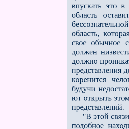
впускать это в
область остави
бессознательно
область, котора
свое обычное с
должен низвести
должно про­ника
представления д
ко­ренится чел
будучи недоста
ют открыть этом
представлений.
"В этой связи 
подобное находи