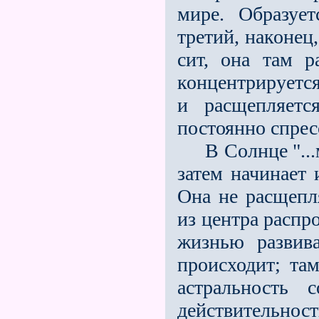
мире. Об­разуе
третий, наконец
сит, она там р
концентрируется
и расщепляет
постоянно спрес
В Солнце "...ма
затем начинает 
Она не расщепл
из центра распр
жизнью развив
происходит; т
астральность 
действительно