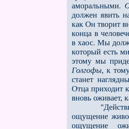
аморальными.
О
должен явить н
как Он творит в
конца в человеч
в хаос. Мы долж
который есть ми
этому мы прид
Голгофы
, к том
станет наглядн
Отца приходит к
вновь оживает, к
"Действит
ощущение живог
ощущение ож