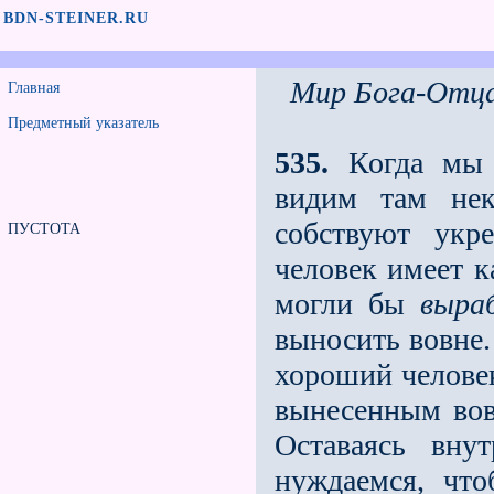
BDN-STEINER.RU
Мир Бога-Отца
Главная
Предметный указатель
535.
Когда мы 
видим там нек
собствуют укр
ПУСТОТА
человек имеет к
могли бы
выра
выносить вовне.
хороший человек
вынесенным вов
Оставаясь вну
нуждаемся, что