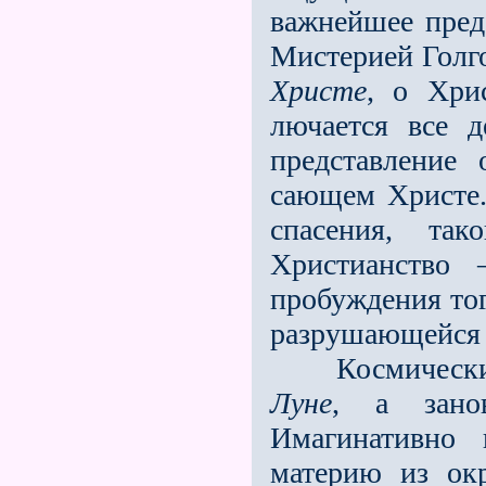
важнейшее предс
Ми­стерией Гол
Христе
, о Хри
лючается все д
представление
сающем Христе.
спасения, та
Христианство 
пробуждения тог
разрушающейся 
Космически р
Луне
, а зано
Имагинативно 
материю из ок