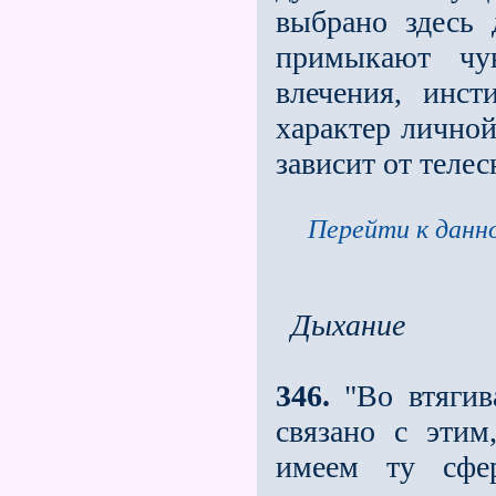
выбрано здесь
примыкают чув
влечения, инст
характер личной
зави­сит от телес
Перейти к данно
Дыхание
346.
"Во втягив
связано с эти
имеем ту сфер