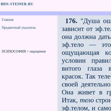
BDN-STEINER.RU
176.
"Душа ощу
Главная
зависит от эф.те
Предметный указатель
она должна дат
эф.тело — это
ощущающая кос
ПСИХОСОФИЯ = ощущения
условии прави
витого глаза 
красок. Так те
своей деятельно
Она живет в гр
Итак,
тело
строи
эф.телом, и сам