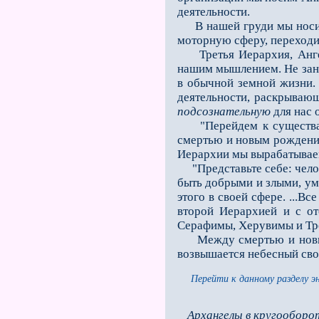
деятельности.
В нашей груди мы носим 
моторную сферу, переходи
Третья Иерархия, Ангелы
нашим мышлением. Не за
в обычной земной жизни.
деятельности, раскрываю
подсознательную
для нас 
"Перейдем к существам в
смертью и новым рождением
Иерархии мы вырабатыва
"Представьте себе: челов
быть добрыми и злыми, у
этого в своей сфере. ...В
второй Иерархией и с о
Серафимы, Херувимы и Тро
Между смертью и новым р
возвышается небесный свод
Перейти к данному разделу э
Архангелы в кругооборо