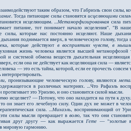
взаимодействуют таким образом, что Габриэль свои силы, к
хание
. Тогда питающие силы становятся
исцеляющими
силам
тановится исцеляющим. ...
Метаморфизированная
сила пит
имает питание, тот понимает начало исцеления". "В наш
е силы, которые нас постоянно исцеляют. Наше дыхани
 дыхания поднимается вверх, в человеческую голову, тогда
ека, которые действуют
в восприятиях чувств, в мышл
духовная жизнь человека является высшей метаморфозой т
вой и системой обмена веществ дыхательная исцеляющая
верх, если она не действует как исцеляющая сила — являет
ловека — это есть тайна, которой, если ее прочесть совсем 
 интерпретировать.
ли
, пронизывающие человеческую голову, являются
мета
одержащегося в различных материях. ...Что Рафаэль восп
н протягивает это Уриэлю, и оно становится силой мысли.
ство
исцеляет? — Потому, что оно находится на пути к духу.
, то он знает его лечебную силу. Один дух не может в чел
рапевтическая сила. ...
Михаэль
, воспринимающий от Ури
, эти силы мысли превращает в
волю
, так что они становя
ягивая друг другу — как выражается
Гете
— "золотые ве
 в мировую гармонию.