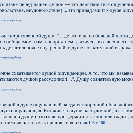
ся извне перед нашей душой — это действие тела ощущений
овольствие, неудовольствие) ... это принадлежит к душе ощ
нциклопедии
асть трехчленной души, "...где все еще по большей части 
 и сообщаемое нам восприятием физического внешнего
ь делается более внутренней; в душе сознательной выражае
нциклопедии
не схватывается душой ощущающей. А то, что мы называем ч
ватываются душой рассудочной ...". Душу сознательную можн
нциклопедии
вущий в душе ощущающей, когда ест хороший обед, любит от
а душа ощущающая. Кто живет в душе рассудочной, тот любит
око вошел в душу сознательную держится за нос или гладит,
: нижняя часть тела, средняя и верхняя.
108 с.100
нциклопедии