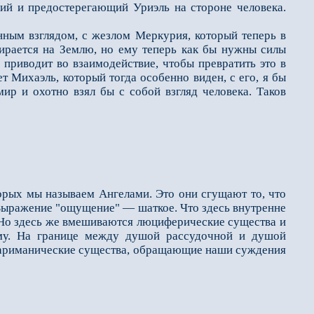
щий и предостерегающий Уриэль на стороне человека.
ным взглядом, с жезлом Меркурия, который теперь в
ирается на Землю, но ему теперь как бы нужны силы
 приводит во взаимодействие, чтобы превратить это в
т Михаэль, который тогда особенно виден, с его, я бы
мир и охотно взял бы с собой взгляд человека. Таков
рых мы называем Ангела­ми. Это они сгущают то, что
. Выражение "ощущение" — шаткое. Что здесь внутренне
 Но здесь же вмешиваются люциферические существа и
му. На границе между душой рассудочной и душой
ариманические существа, обращающие наши суждения