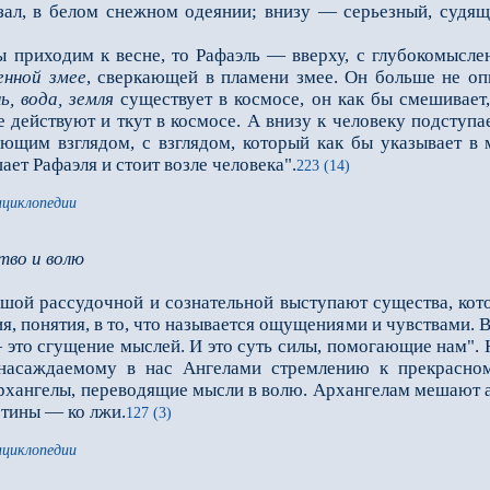
азал, в белом снежном одеянии; внизу — серьезный, судя
приходим к весне, то Рафаэль — вверху, с глубокомыслен
енной змее
, сверкающей в пламени змее. Он больше не оп
ь, вода, земля
существует в космосе, он как бы смешивает,
действуют и ткут в космосе. А внизу к человеку подступае
ующим взглядом, с взглядом, который как бы указывает в 
ает Рафаэля и стоит возле человека".
223 (14)
нциклопедии
тво и волю
ой рассудочной и сознательной выступают существа, кото
ия, понятия, в то, что называется ощущениями и чувствами
 это сгущение мыслей. И это суть силы, помогающие нам".
насаждаемому в нас Ангелами стремлению к прекрасно
ангелы, переводящие мысли в волю. Архангелам мешают 
стины — ко лжи.
127 (3)
нциклопедии