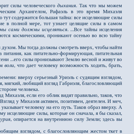
рит силы человеческого
дыхания
. Так что мы можем
ическим Архангелом, Рафаэль в это время Михаэля
Ибо тут содержится большая тайна: все исцеляющие силы
ие в полной мере, тот узнает целящие силы в самом
емы сами должны исцеляться
. ...Все тайны исцеления
ляются космическими, проникают осенью во всю тайну
м духом. Мы тогда должны смотреть вверх, чтобы найти
ила питания, как питательно-формирующая, питательная
сени ...его силы пронизывают Землю весной и живут во
ем
воли
, что дает человеку возможность ходить, брать,
емени: вверху серьезный Уриэль с судящим взглядом,
ая, мягкий, любящий взгляд Габриэля, благословляющий
стороне человека.
 Михаэля, если его облик видят правильно, таков, что
Взгляд у Михаэля активен, позитивен, деятелен. И меч,
указывает человеку на его путь. Таков образ вверху. А
му исцеляющие силы, которые он сначала, я бы сказал,
урия
, опирается на внутреннюю силу Земли; здесь вы
юбящим взглядом, с благословляющим жестом ткет в