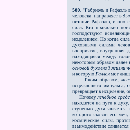
580.
"Габриэль и Рафаэль 
человека, направляет в
ды
питание Рафаэлю, и оно с
сила. Кто правильно пон
господствуют исцеляющи
исцелением. Но когда сила
духовными силами челов
восприятие, внутренняя 
находящаяся между голо
некоторым образом далее в
основой духовной жизни
че
и которую
Галлен
мог лишь
Таким образом,
мыс
исцеляющего импульса, с
превращает в исцеление, о
Почему
лечебное сред
находится на пути к духу
ступенью духа является те
которого скован его меч
космические силы, прот
взаимодействие сливается