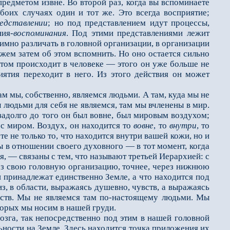
предметом извне. Во второй раз, когда вы вспоминаете
обоих случаях один и тот же. Это всегда восприятие;
едставлении
; но под представлением идут процессы,
ния-
воспоминания
. Под этими представлениями лежит
имно различать в головной организации, в организации
жем затем об этом вспомнить. Но оно остается сильно
этом происходит в человеке — этого он уже больше не
иятия переходит в него. Из этого действия он может
м мы, собственно, являемся людьми. А там, куда мы не
юдьми для себя не являемся, там мы вчленены в мир.
езадолго до того он был вовне, был мировым воздухом;
 с миром. Воздух, он находится то
вовне
, то
внутри
, то
те не только то, что находится внутри вашей кожи, но и
ны в отношении своего духовного — в тот момент, когда
я, — связаны с тем, что называют третьей Иерархией: с
рез свою головную организацию, точнее, через нижнюю
 принадлежат единственно Земле, а что находится под
з, в области, выражаясь душевно, чувств, а выражаясь
вств. Мы не являемся там по-настоящему людьми. Мы
оторых мы носим в нашей груди.
зга, так непосредственно под этим в нашей головной
ьности на Земле. Здесь находится точка приложения их