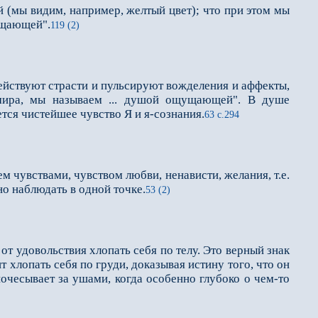
 (мы видим, например, желтый цвет); что при этом мы
ущающей".
119 (2)
действуют страсти и пульсируют вожделения и аффекты,
 мира, мы называем ... душой ощущающей". В душе
тся чистейшее чувство Я и я-сознания.
63 с.294
увствами, чувст­вом любви, ненависти, желания, т.е.
о наблюдать в одной точке.
53 (2)
 удовольствия хлопать себя по телу. Это верный знак
 хлопать себя по груди, доказывая истину того, что он
 почесывает за ушами, когда особенно глубоко о чем-то