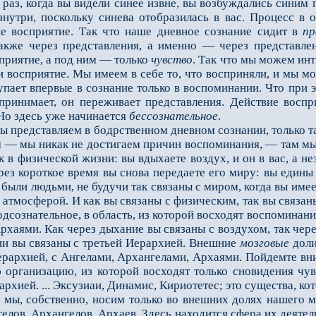
 раз, когда вы видели синее извне, вы возбуждались синим 
знутри, поскольку синева отобразилась в вас. Процесс в 
 восприятие. Так что наше дневное сознание сидит в
пр
также через представления, а именно — через представле
приятие, а под ним — только
чувство
. Так что мы можем инт
 восприятие. Мы имеем в себе то, что восприняли, и мы мо
упает впервые в сознание только в воспоминании. Что при 
принимает, он переживает представления. Действие воспр
Но здесь уже начинается
бессознательное
.
ы представляем в бодрственном дневном сознании, только та
— мы никак не достигаем причин воспоминания, — там мы л
к в физической жизни: вы вдыхаете воздух, и он в вас, а н
рез короткое время вы снова передаете его миру: вы едины
 были людьми, не будучи так связаны с миром, когда вы имее
й атмосферой. И как вы связаны с физическим, так вы связа
дсознательное, в область, из которой восходят воспоминани
рхаями. Как через дыхание вы связаны с воздухом, так че
ии вы связаны с третьей Иерархией. Внешние
мозговые
доли
ерархией, с Ангелами, Архангелами, Архаями. Пойдемте вни
 организацию, из которой восходят только сновидения чу
архией. ... Эксузиаи, Динамис, Кириотетес; это существа, к
ы, собственно, носим только во внешних долях нашего мо
лов, Архангелов, Архаев. Здесь находится сфера их деятел