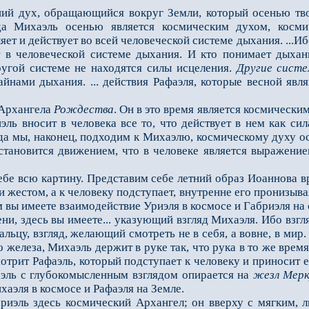
 дух, обращающийся вокруг Земли, который осенью тво
гда Михаэль осенью является космическим духом, косм
яет и действует во всей человеческой системе дыхания. ...
 в человеческой системе дыхания. И кто понимает дыхан
ругой системе не находятся силы исцеления.
Другие сист
айнами дыхания. ... действия Рафаэля, которые весной яв
Архангела
Рождества
. Он в это время является космически
иэль вносит в человека все то, что действует в нем как с
огда мы, наконец, подходим к Михаэлю, космическому духу о
 становится движением, что в человеке является выражени
 всю картину. Представим себе летний образ Иоаннова вр
 жестом, а к человеку подступает, внутренне его пронизыв
м вы имеете взаимодействие Уриэля в космосе и Габриэля на 
, здесь вы имеете... указующий взгляд Михаэля. Ибо взгляд
ьцу, взгляд, желающий смотреть не в себя, а вовне, в мир. 
 железа, Михаэль держит в руке так, что рука в то же время 
трит Рафаэль, который подступает к человеку и приносит е
аэль с глубокомысленным взглядом опирается на
жезл Мерк
аэля в космосе и Рафаэля на Земле.
ль здесь космический Архангел; он вверху с мягким, л