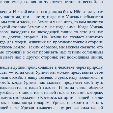
 системе дыхания он чувствует не только весной, но
ении. И такой ведь она и должна быть.
Ибо когда у нас
у нас зима, там — лето; тогда там Уриэль пребывает в
мы стоим здесь, на Земле и у нас лето, то нам является
ругой стороне Земли: и у нас тогда зима. Когда Уриэль
разом, находятся на нисходящей линии, то лето для нас
 на другой стороне. Но Земля не создает никакого
Когда для людей, живущих на противоположной стороне
 сквозь Землю. Таким образом, мы можем сказать: что
ые стрелки) и хочет пронизать нас летним солнечным
изывает нас с другой стороны; это восходящая линия,
д нашей душой происходящее в человеке через природу
роды, — тогда силы Уриэля мы можем представить себе
в наш
дождь
, в нашу
молнию и гром
, излучающимися в
мой, когда Уриэль, так сказать, проделает свой путь
анавливается в нашей голове. И тогда силы, обычно
суждения
, становятся в нашей голове силами, которые,
никнуть отображению Космоса, которые в нашей голове
мы правы, когда говорим: Уриэль нисходит от лета к
ящей силе Уриэля заключена внутренняя сила нашей