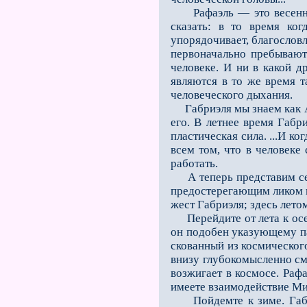
Рафаэль — это весенний
сказать: в то время ко
упорядочивает, благословл
первоначально пребывают
человеке. И ни в какой д
являются в то же время т
человеческого дыхания.
Габриэля мы знаем как 
его. В летнее время Габр
пластическая сила. ...И к
всем том, что в человеке
работать.
А теперь представим себе
предостерегающим ликом и
жест Габриэля; здесь лето
Перейдите от лета к осени
он подобен указующему пал
скованный из космического
внизу глубокомысленно смо
возжигает в космосе. Раф
имеете взаимодействие Мих
Пойдемте к зиме. Габриэ