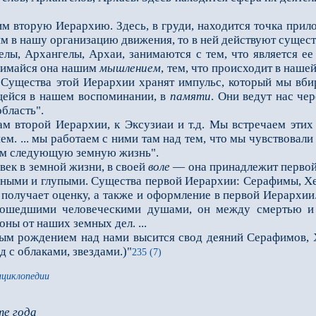
вторую Иерархию. Здесь, в груди, находится точка прило
м в нашу организацию движения, то в ней действуют сущест
, Архангелы, Архаи, занимаются с тем, что является ее 
нимайся она нашим
мышлением
, тем, что происходит в наш
 Существа этой Иерархии хранят импульс, который мы вби
щейся в нашем воспоминании, в
памяти
. Они ведут нас че
область".
торой Иерархии, к Эксузиаи и т.д. Мы встречаем этих с
. ... мы работаем с ними там над тем, что мы чувствовали
ем следующую земную жизнь".
ек в земной жизни, в своей
воле
— она принадлежит первой
мными и глупыми. Существа первой Иерархии: Серафимы, Х
се получает оценку, а также и оформление в первой Иерархии
тошедшими человеческими душами, он между смертью и
ны от наших земных дел. ...
ождением над нами высится свод деяний Серафимов, Хе
 с облаками, звездами.)"
235 (7)
нциклопедии
те года