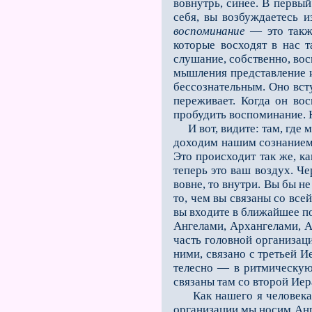
вовнутрь, синее. В первый
себя, вы возбуждаетесь и
воспоминание
— это также
которые восходят в нас 
слушание, собственно, вос
мышления представление и
бессознательным. Оно вст
переживает. Когда он вос
пробудить воспоминание. 
И вот, видите: там, где м
доходим нашим сознанием 
Это происходит так же, ка
теперь это ваш воздух. Че
вовне, то внутри. Вы бы не
то, чем вы связаны со все
вы входите в ближайшее по
Ангелами, Архангелами, А
часть головной организац
ними, связано с третьей И
телесно — в ритмическую
связаны там со второй Иер
Как нашего я человека м
организации мы носим Анге