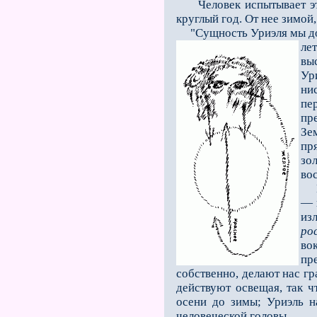
Человек испытывает эти д
круглый год. От нее зимой,
"Сущность Уриэля мы долж
ле
выс
Ур
ни
пе
пр
Зе
пр
зо
во
К
— 
из
ро
во
пр
собственно, делают нас г
действуют освещая, так ч
осени до зимы; Уриэль н
человеческой головы...