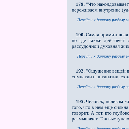
179.
"Что наколдовывает
переживаем внутренне (уд
Перейти к данному разделу э
190.
Самая примитивная ч
но где также действует
рассудочной духовная жизн
Перейти к данному разделу э
192.
"Ощущение вещей вов
симпатии и антипатии, сх
Перейти к данному разделу э
195.
Человек, целиком жи
того, что в нем еще сильн
говорит. А тот, кто глу­б
размышляет. Так выступают
Перейти к данному разделу э