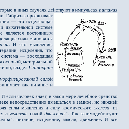
оторые в иных случаях действуют в импульсах
питания
и. Габриэль
протягивает
ания — это исцеляющая
ей дыхательной системе
е является постоянным
 целящие силы становятся
ении
. И что мышление,
ерапии, исцеления, что
 система — восходящая
ся основой, материальной
точно, владел
Гиппократ
морфизированной
силой
ринимает как питание и
 И если человек знает, в какой мере лечебное средство
овеке непосредственно вмешаться в земное, но нижней
эля силы мышления и силу космического
железа
, из
тся
в человеке
силой
движения
". Так взаимодействуют
дра": питание, исцеление, мысли, движение. И все