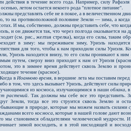
ействия в течение всего года. Например, силу Рафаэля в
 осенью, летом остается некоего рода "плотное питание".
ны представлять себе не в покое, а в величественном движ
то, то на противоположной половине Земли — зима, а когда 
отах. И мы, собственно, должны представить себе, что когда 
иэль, и он движется так, что через полгода оказывается на д
сходит (см. рис., желтая стрелка), когда его силы, таким об
реходит в зиму: мы переживаем зиму, Уриэль находится
епятствия для того, чтобы к нам приходили силы Уриэля. 
мли, Уриэль находится внизу, то его силы проникают к ним
ямым путем, сверху вниз приходит к нам от Уриэля (красн
лотом, это в зимнее время действует сквозь Землю и прон
сходящее течение (красное).
огда в
Иоанново время
, в вершине лета мы поставим пере
ибо в том, что здесь вызывает Уриэль, действуют силы при
лучающимися из космоса, излучающимися в наши
облака
, 
ст растений
. Так должны мы себе все это представить. Зи
круг Земли, тогда все это струится сквозь Землю и ост
ебывающие в природе, которые мы можем назвать силами
ражданами всего
космоса
, которые в нашей голове дают воз
то мы становимся обладателями человеческой мудрости. И 
ачинает зимой восходить, и в этой нисходящей и восход