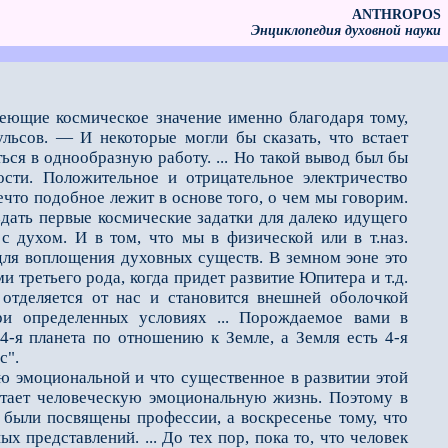
ANTHROPOS
Энциклопедия духовной науки
еющие космическое значение именно благодаря тому,
льсов. — И некоторые могли бы сказать, что встаeт
ься в однообразную работу. ... Но такой вывод был бы
сти. Положительное и отрицательное электричество
ечто подобное лежит в основе того, о чем мы говорим.
здать первые космические задатки для далеко идущего
с духом. И в том, что мы в физической или в т.наз.
для воплощения духовных существ. В земном эоне это
и третьего рода, когда придeт развитие Юпитера и т.д.
отделяется от нас и становится внешней оболочкой
ри определeнных условиях ... Порождаемое вами в
4-я планета по отношению к Земле, а Земля есть 4-я
с".
эмоциональной и что существенное в развитии этой
астает человеческую эмоциональную жизнь. Поэтому в
 были посвящены профессии, а воскресенье тому, что
 представлений. ... До тех пор, пока то, что человек