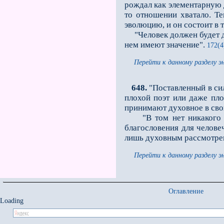
рождал как элементарную д
то отношении хватало. Те
эволюцию, и он состоит в 
"Человек должен будет ду
нeм имеют значение".
172(4
Перейти к данному разделу э
648.
"Поставленный в си
плохой поэт или даже пло
принимают духовное в сво
"В том нет никакого пре
благословения для челове
лишь духовным рассмотре
Перейти к данному разделу э
Оглавление
Loading