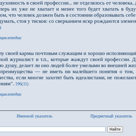
уховность в своей профессии... не отделялось от человека,
перь их уже не хватает и менее того будет хватать в буд
том, что человек должен быть в состоянии образовывать себ
мать, стоя у тисков: со сверканием искр рождаются элемен
)
нциклопедии
лу своей кармы почтовым служащим и хорошо исполняющий с
хой журналист и т.п., которые жаждут своей профессии. Д
ю душу, делает ли оно людей более умелыми во внешней жиз
имущества — не иметь ни малейшего понятия о том, как
чества, если многие захотят быть идеалистами, не пожелаю
ниям".
196(11)
нциклопедии
Именной указатель
Предметный указатель