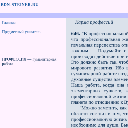
BDN-STEINER.RU
Карма профессий
Главная
Предметный указатель
646.
"В профессиональной
что профессиональная жи
печальная перспектива от
ложным. ... Подумайте о
производят действие при и
ПРОФЕССИЯ — гуманитарная
Это должно быть так, что
работа
мирового развития. Ибо 
гуманитарной работе соз
духовные существа элемент
Наша работа, когда она 
элементарных существ, 
профессиональной жизни п
планета по отношению к Ву
"Можно заметить, как в 
области состоит в том, 
профессиональную жизнь 
необходимо для души. Был