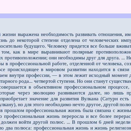
 жизни выражена необходимость развивать отношения, им
знь до некоторой степени отделена от человеческих импу
носительно будущего. Человеку придется всe больше вживат
 том, как в мире выравнивают полярные противоположно
х противоположении; они необходимы друг для друга. ... Н
бы в профессиональной работе, отделeнной от человека, со
всe происходящее в мировом развитии находится в связи 
даeм внутри профессии, — в этом лежит исходный момент 
арного рода... четвeртой ступени. Но они станут существам
совершается в объективном профессиональном процессе, 
которые через эволюцию развиваются далее, но лишь п
риобретает значение для развития Вулкана (Сатурн есть 
лкану), но для этого необходимо нечто другое, другой полю
прошлом профессиональная жизнь была связана с жизнью 
что профессиональная жизнь переросла и всe более перер
должен войти другой полюс. ... В прошлом 6 дней недели
о два полюса: профессиональная жизнь и жизнь религиозных