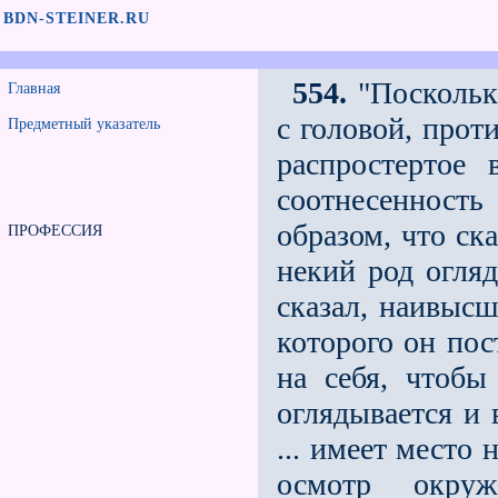
BDN-STEINER.RU
554.
"Поскольк
Главная
с головой, прот
Предметный указатель
распростертое
соотнесенност
образом, что ск
ПРОФЕССИЯ
некий род огля
сказал, наивысш
которого он пос
на себя, чтобы
оглядывается и
... имеет место
осмотр окру