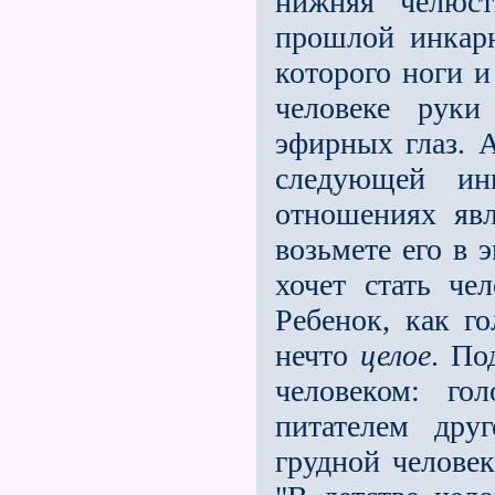
нижняя челюс
прошлой инкарн
которого ноги и
человеке руки
эфирных глаз. А
следующей ин
отношениях явл
возьмете его в 
хочет стать че
Ребенок, как г
нечто
целое
. По
человеком: го
питателем дру
грудной челове