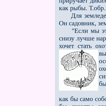
приручает дики
как рыбы. Т.обр
Для земледел
Он садовник, зе
"Если мы эту 
снизу лучше нар
хочет стать ох
вы
о
ох
си
б
Ко
как бы само соб