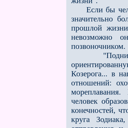
жизни".
Если бы челов
значительно бо
прошлой жизни
невозможно о
позвоночником.
"Поднимаетс
ориентирован
Козерога... в 
отношений: охот
мореплавания.
человек образов
конечностей, ч
круга Зодиака