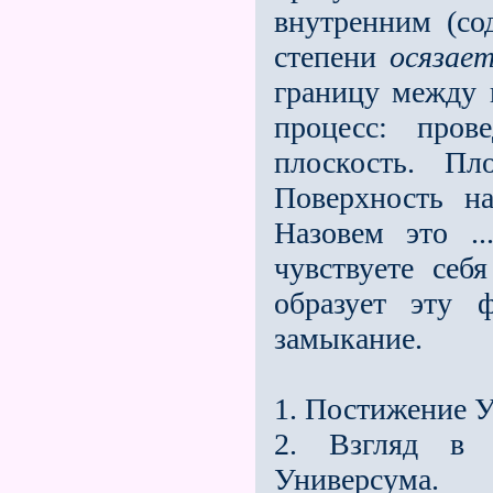
внутренним (со
степени
осязае
границу меж­ду
процесс: пров
плоскость. Пл
Поверхность н
Назовем это .
чувствуете себ
образует эту 
замыкание.
1. Постижение У
2. Взгляд в 
Универсума.