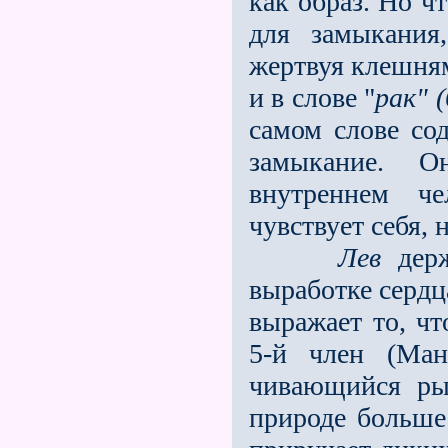
как образ. Но ч
для замыкания
жертвуя клешням
и в слове "
рак" (
самом слове со
за­мыкание. 
внутреннем че
чувствует себя, 
Лев
держ
выработке сердца
выражает то, ч
5-й член (Ман
чивающийся рыб
природе больше 