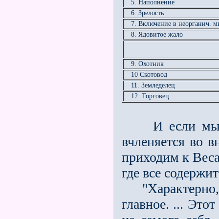
5. Наполнение
6. Зрелость
7. Включение в неорганич. м
8. Ядовитое жало
9. Охотник
10 Скотовод
11. Земледелец
12. Торговец
И если мы нап
вчленяется во в
приходим к Веса
где все содержит
"Характерно, ч
главное. ... Это