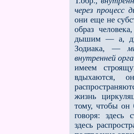
Т.обр.,
внутрен
через процесс 
они еще не субс
образ человека
дышим — а, ды
Зодиака, —
м
внутренней орг
имеем строящ
вдыхаются, 
распространяют
жизнь циркуля­
тому, чтобы он
говоря: здесь 
здесь распрост