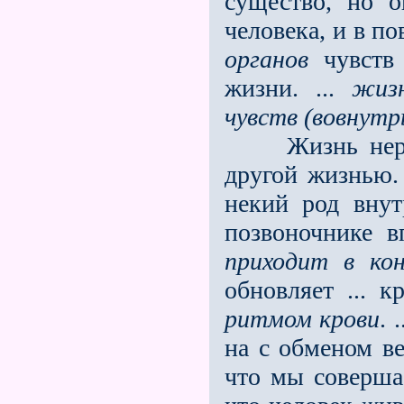
существо, но 
человека, и в по
органов
чувств 
жизни. ...
жиз
чувств (вовнутр
Жизнь нервов,
другой жизнью. 
некий род вну
позвоночнике в
приходит в ко
обновляет ... к
ритмом крови
. 
на с обменом ве
что мы соверш