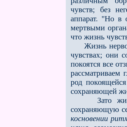
различным обр
чувств; без не
аппарат. "Но в
мертвыми органа
что жизнь чувс
Жизнь нервов о
чувствах; они с
покоятся все от
рассматриваем 
род покоящейся
сохраняющей жи
Зато жизнь 
сохраняющую се
косновении рит