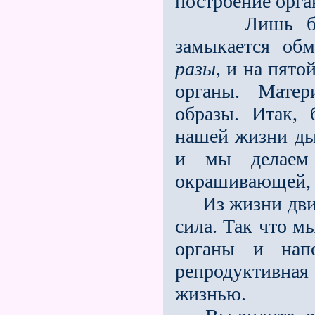
постро­ение орга
Лишь благод
замыкается об
разы
, и на пят
органы. Матер
образы. Итак, 
нашей жизни ды
и мы делаем 
окрашивающей, 
Из жизни движе
сила. Так что м
органы и нап
репродуктивная
жизнью.