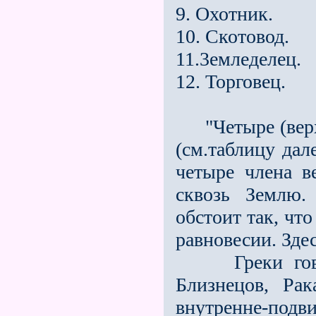
9. Охотник.
10. Скотовод.
11.3емледелец.
12. Торговец.
"Четыре (верхн
(см.таблицу дал
четыре члена в
сквозь Землю.
обстоит так, чт
равновесии. Зде
Греки говорил
Близнецов, Рак
внутренне-подв