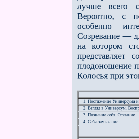
лучше всего с
Вероятно, с п
особенно инт
Созревание — дл
на котором ст
представляет с
плодоношение п
Колосья при это
1. Постижение Универсума и
2. Взгляд в Универсум. Восп
3. Познание себя. Осязание
4. Себя-замыкание