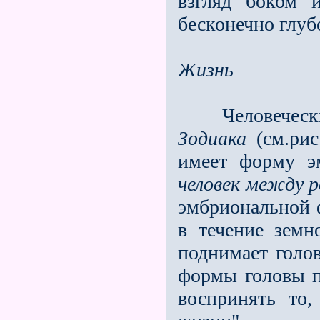
взгляд боком 
бесконечно глуб
Жизнь
Человечес
Зодиака
(см.рис
имеет форму э
человек между 
эмбриональной ф
в течение земн
поднимает голо
формы головы п
воспринять то