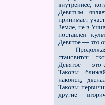
внутреннее, ког
Девятым явля
принимает участ
Земле, не в Уни
поставлен куль
Девятое — это о
Продолжая дей
становится ск
Девятое — это с
Таковы ближай
наконец, двена
Таковы первичн
другие — втори