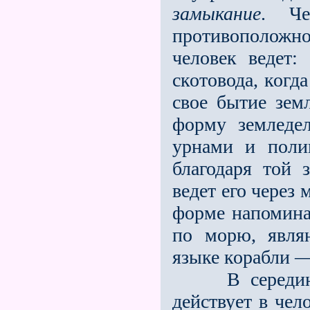
замыкание
. Че
противоположн
человек ведет:
скотовода, когд
свое бытие зем
форму земледе
урнами и пол
благодаря той з
ведет его через
форме напомина
по морю, явл
языке корабли —
В середине на
действует в чел