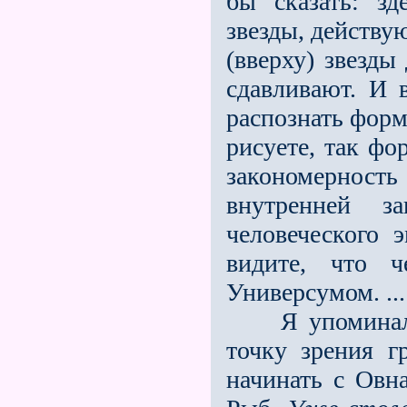
бы сказать: зд
звезды, действу
(вверху) звезды
сдавливают. И 
распознать форм
рисуете, так ф
закономерност
внутренней з
человеческого э
видите, что ч
Универсумом. ...
Я упоминал ра
точку зрения г
начинать с Овн