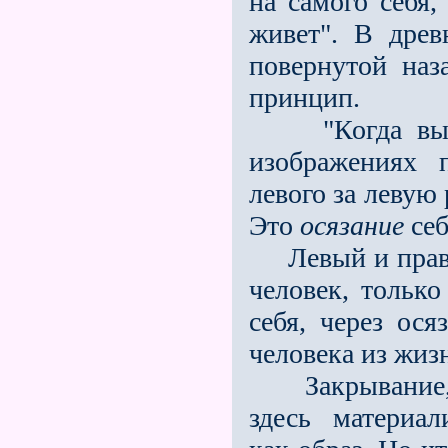
на самого себя,
живет". В дре
повернутой наз
принцип.
"Когда вы смо
изображениях 
левого за левую 
Это
осязание
себ
Левый и правы
человек, только
себя, через ося
человека из жиз
Закрывание, 
здесь материал