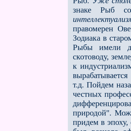
Рыб.
Уже столе
знаке Рыб сов
интеллектуализ
правомерен Ове
Зодиака в старо
Рыбы име­ли д
скотоводу, земл
к индустриализм
вырабатывается
т.д. Пойдем наз
честных професс
дифференцирова
природой". Мож
придем в эпоху,