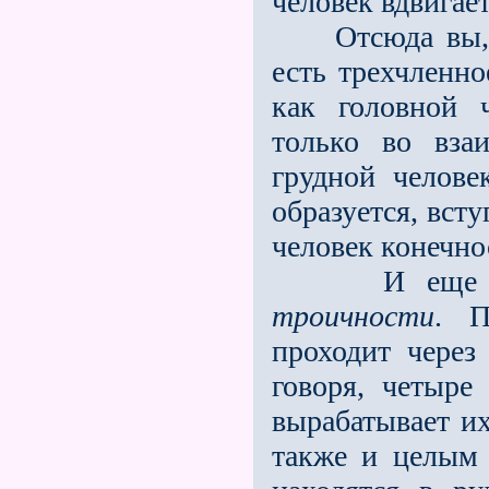
человек вдвигае
Отсюда вы, оп
есть трехчленно
как головной 
только во вза
грудной челове
образуется, вст
человек конечно
И еще в од
троичности
. П
проходит че­ре
говоря, четыре
выра­батывает и
также и целым 