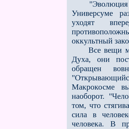
"Эволюция сос
Универсуме ра
уходят впер
противополож
оккультный зак
Все вещи мира
Духа, они пос
обращен вов
"Открывающий
Макрокосме в
наоборот. "Чел
том, что стягив
сила в человек
человека. В п