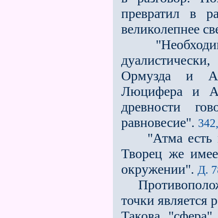
превратил в р
великолепнее св
"Необходимо 
дуалистически
Ормузда и Ар
Люцифера и Ар
древности го
равновесие".
342,
"Атма есть гл
Творец же имее
окружении".
Д. 7
Противоположн
точки является 
Такова "сфера"