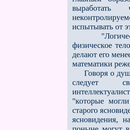
выработать 
неконтролируе
испытывать от э
"Логическое
физическое тел
делают его мене
математики реже
Говоря о душе 
следует с
интеллектуалист
"которые могл
старого ясновиде
ясновидения, н
поныне могут в