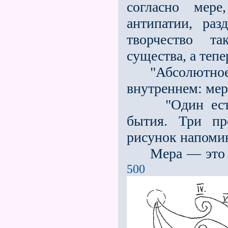
согласно мере
антипатии, ра
творчество та
существа, а тепе
"Абсолютное ед
внутреннем: мера
"Один есть о
бытия. Три пр
рисунок напоми
Мера — это Хр
500