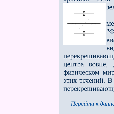
зе
Ф
м
"Ф
кв
в
перекрещивающи
центра вовне,
физическом мир
этих течений. В
перекрещивающ
Перейти к данно