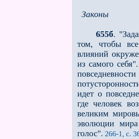
Законы
655б
. "Зад
том, чтобы вс
влияний окруже
из самого себя"
повседневнос
потусторонности
идет о повседн
где человек во
великим мировы
эволюции мира
голос".
266-1, с. 3