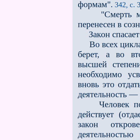
формам".
342, с. 
"Смерть мора
перенесен в созн
Закон спасает м
Во всех циклах
берет, а во вт
высшей степен
необходимо ус
вновь это отдат
деятельность — 
Человек попер
действует (отда
закон откров
деятельностью