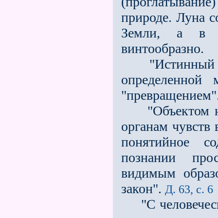
(проглатывани
природе. Луна с
Земли, а в 
винтообразно.
"Истинный взг
определенной 
"превращением"
"Объектом наз
органам чувств 
понятийное со
познании прос
видимым образ
закон".
Д. 63, с. 6
"С человеческо