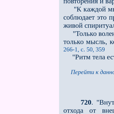
повторения и ва
"К каждой мыс
соблюдает это п
живой спиритуа
"Только волен
только мысль, 
266-1, с. 50, 359
"Ритм тела ест
Перейти к данно
720
. "Вну
отхода от вне