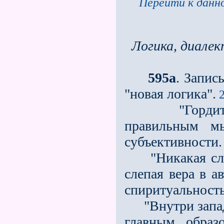
Перейти к данно
Логика, диале
595а
. Запис
"новая логика".
2
"Гордиться 
правильным м
субъективности.
"Никакая слепа
слепая вера в а
спиритуальность
"Внутри западн
главным образ