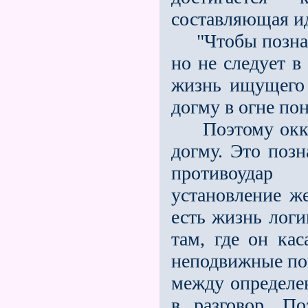
составляющая ид
"Чтобы познава
но не следует в
жизнь ищущего 
догму в огне пон
Поэтому оккул
догму. Это позн
противоудар 
установление же
есть жизнь лог
там, где он ка
неподвижные пон
между определе
в разговор. По