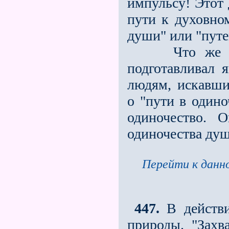
импульсу! Этот 
пути к духовном
души" или "путе
Что же долж
подготавливал 
людям, искавши
о "пути в одино
одиночество. 
одиночества ду
Перейти к данно
447.
В действи
природы. "Захв