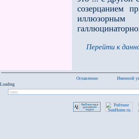
созерцанием п
иллюзорным 
галлюцинаторно
Перейти к данно
Оглавление
Именной ук
Loading