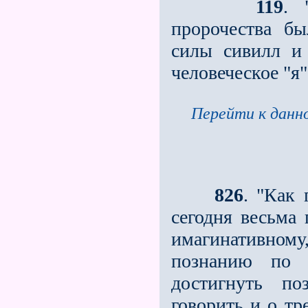
119
. 
пророчества бы
силы сивилл и 
человеческое "я"
Перейти к данно
826
. "Как 
сегодня весьма 
имагинативно
познанию по 
достигнуть п
говорить и о тр