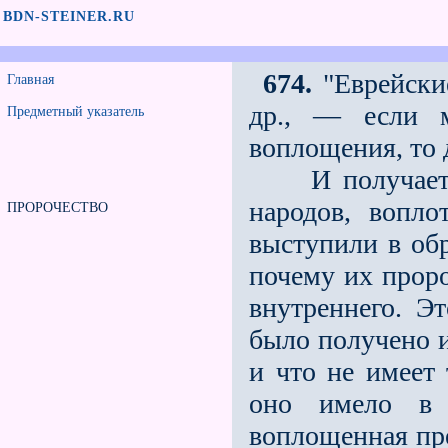
BDN-STEINER.RU
674.
"Еврейски
Главная
др., — если 
Предметный указатель
воплощения, то 
И получается 
народов, вопло
ПРОРОЧЕСТВО
выступили в обр
почему их проро
внутреннего. Э
было получено и
и что не имеет
оно имело в 
воплощенная пре