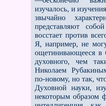
—бес­конечно важ
изучалось, и изучения
звычайно характе
представляют собо
восста­ет против все
Я, например, не могу
ощетинивающееся в 
духовного, чем так
Николаем Рубакиным
по-новому, но так, ч
Духовной науки, из
некоторым образом ф
интеллигенция, как