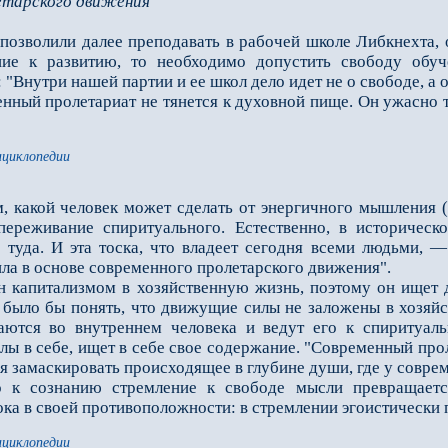
етарского движения
позволили далее преподавать в рабочей школе Либкнехта, о
ние к развитию, то необходимо допустить свободу обуч
 "Внутри нашей партии и еe школ дело идeт не о свободе, а
ный пролетариат не тянется к духовной пище. Он ужасно тя
нциклопедии
какой человек может сделать от энергичного мышления (
 переживание спиритуального. Естественно, в историческ
 туда. И эта тоска, что владеет сегодня всеми людьми, 
ила в основе современного пролетарского движения".
апитализмом в хозяйственную жизнь, поэтому он ищет д
 было бы понять, что движущие силы не заложены в хозяй
тся во внутреннем человека и ведут его к спиритуаль
ы в себе, ищет в себе своe содержание. "Современный проле
ся замаскировать происходящее в глубине души, где у совре
о к сознанию стремление к свободе мысли превращаетс
пока в своей противоположности: в стремлении эгоистическ
нциклопедии