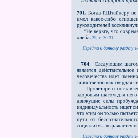
Истинная природа прол
701.
Когда Р.Штайнеру не 
имел какое-либо отноше
руководителей воскликнул:
"Не верьте, что современ
хлеба.
39, с. 30-31
Перейти к данному разделу э
704.
"Следующим шагом, 
является действительное
человечества идeт именно
таинственно как твeрдая с
Пролетариат поставлен к
здоровым шагом для него
движущие силы пробуждаю
индивидуальность ищет сил
что этим он только пытает
пути от бессознательног
социализм... выражается 
Перейти к данному разделу э