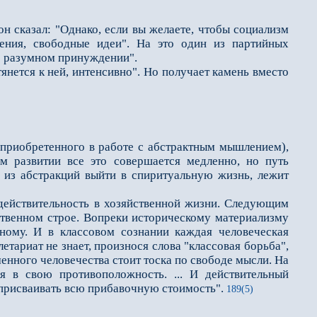
н сказал: "Однако, если вы желаете, чтобы социализм
ения, свободные идеи". На это один из партийных
 о разумном принуждении".
нется к ней, интенсивно". Но получает камень вместо
приобретeнного в работе с абстрактным мышлением),
ом развитии всe это совершается медленно, но путь
— из абстракций выйти в спиритуальную жизнь, лежит
ействительность в хозяйственной жизни. Следующим
ственном строе. Вопреки историческому материализму
ному. И в классовом сознании каждая человеческая
тариат не знает, произнося слова "классовая борьба",
менного человечества стоит тоска по свободе мысли. На
я в свою противоположность. ... И действительный
и присваивать всю прибавочную стоимость".
189(5)