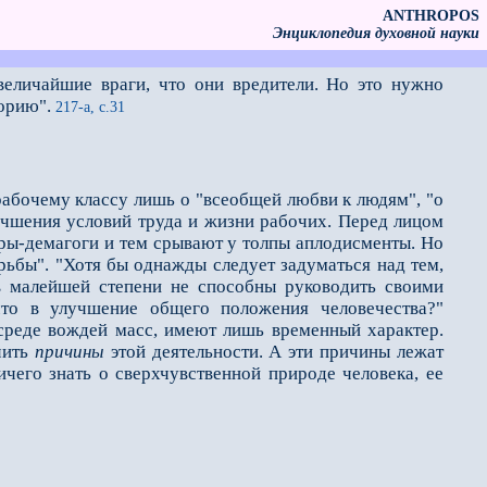
ANTHROPOS
Энциклопедия духовной науки
еличайшие враги, что они вредители. Но это нужно
торию".
217-а, с.31
рабочему классу лишь о "всеобщей любви к людям", "о
лучшения условий труда и жизни рабочих. Перед лицом
оры-демагоги и тем срывают у толпы аплодисменты. Но
рьбы". "Хотя бы однажды следует задуматься над тем,
 в малейшей степени не способны руководить своими
что в улучшение общего положения человечества?"
среде вождей масс, имеют лишь временный характер.
чить
причины
этой деятельности. А эти причины лежат
ичего знать о сверхчувственной природе человека, еe