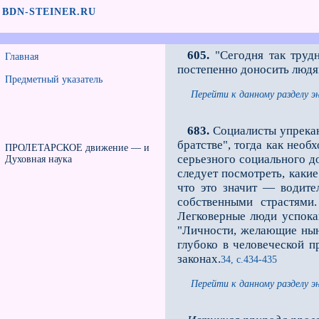
BDN-STEINER.RU
605.
"Сегодня так труд
Главная
постепенно доносить людя
Предметный указатель
Перейти к данному разделу э
683.
Социалисты упрекают
братстве", тогда как нео
ПРОЛЕТАРСКОЕ движение — и
серьeзного социального д
Духовная наука
следует посмотреть, каки
что это значит — водите
собственными страстями
Легковерные люди успока
"Личности, желающие нын
глубоко в человеческой п
законах.
34, с.434-435
Перейти к данному разделу э