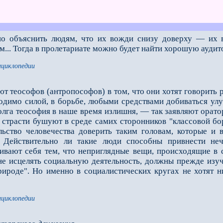
но объяснить людям, что их вожди снизу доверху — их в
м... Тогда в пролетариате можно будет найти хорошую ауди
нциклопедии
 теософов (антропософов) в том, что они хотят говорить 
бходимо силой, в борьбе, любыми средствами добиваться у
олга теософия в наше время излишня, — так заявляют орат
е страсти бушуют в среде самих сторонников "классовой бо
льство человечества доверить таким головам, которые и
. Действительно ли такие люди способны привнести не
ивают себя тем, что неприглядные вещи, происходящие в 
е исцелять социальную деятельность, должны прежде изу
рироде". Но именно в социалистических кругах не хотят н
нциклопедии