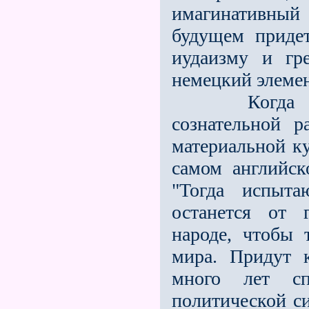
имагинативный 
будущем приде
иудаизму и гр
немецкий элемен
Когда госпо
сознательной 
материальной ку
самом английск
"Тогда испыта
останется от 
народе, чтобы 
мира. Придут к
много лет сп
политической си