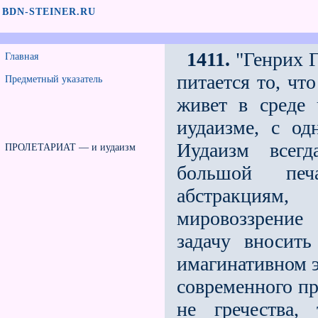
BDN-STEINER.RU
1411.
"Генрих Г
Главная
питается то, чт
Предметный указатель
живет в среде 
иудаизме, с од
Иудаизм всегд
ПРОЛЕТАРИАТ — и иудаизм
большой печ
абстракциям
мировоззрение
задачу вносит
имагинативном э
современного пр
не гречества,