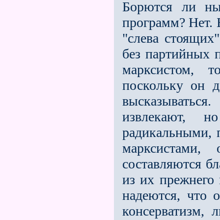
Борются ли ны
программ? Нет. 
"слева стоящих"
без партийных п
марксистом, т
поскольку он д
высказываться
извлекают, 
радикальными, 
марксистами,
составляются бл
из их прежнего 
надеются, что о
консерватизм, 