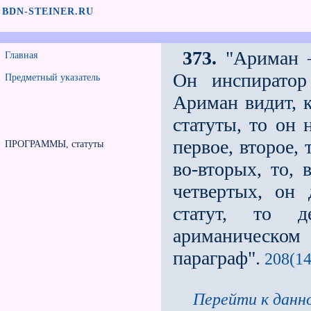
BDN-STEINER.RU
373.
"Ариман —
Главная
Он инспиратор
Предметный указатель
Ариман видит, к
статуты, то он 
первое, второе,
ПРОГРАММЫ, статуты
во-вторых, то, 
четвeртых, он 
статут, то 
ариманическом 
параграф".
208(14
Перейти к данно