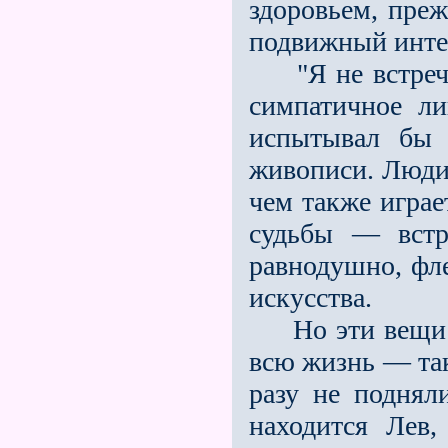
здоровьем, пре
по­движный инте
"Я не встречал
симпатичное л
испытывал бы 
живописи. Люди
чем также играе
судьбы — встр
равнодушно, фл
искусства.
Но эти вещи ид
всю жизнь — та
разу не подняли
находится Лев,