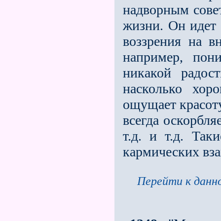
надворным совет
жизни. Он идет 
воззрения на в
например, пон
никакой радост
насколько хор
ощущает красоту
всегда оскорбляе
т.д. и т.д. Та
кармических вза
Перейти к данно