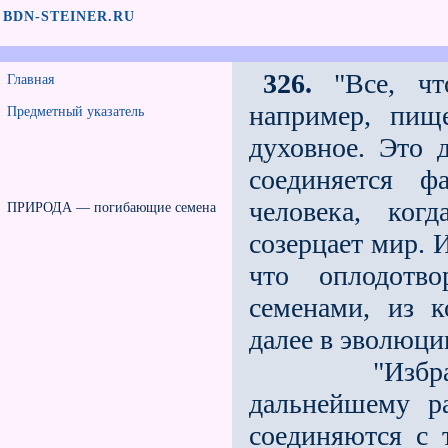
BDN-STEINER.RU
326.
"Все, чт
Главная
например, пищ
Предметный указатель
духовное. Это 
соединяется ф
человека, ког
ПРИРОДА — погибающие семена
созерцает мир. 
что оплодотв
семенами, из к
далее в эволюци
"Избранные
дальнейшему р
соединя­ются с