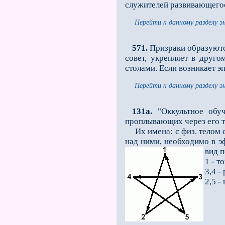
служителей развивающегос
Перейти к данному разделу э
571.
Призраки образуются
совет, укрепляет в друг
столами. Если возникает э
Перейти к данному разделу э
131a.
"Оккультное обуч
проплывающих через его те
Их имена: с физ. телом с
над ними, необходимо в эф
вид 
1 - т
3,4 -
2,5 -