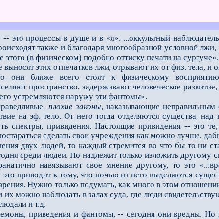
- это процессы в душе и в «я». ...оккультный наблюдатель
происходят также и благодаря многообразной условной лжи, 
е этого (в физическом) подобно оттиску печати на сургуче».
 не выносят этих отпечатков лжи, отрывают их от физ. тела, 
то они ближе всего стоят к физическому восприятию
селяют пространство, задерживают человеческое развитие, 
него устремляются наружу эти фантомы».
раведливые,
плохие законы
, наказывающие неправильным 
твие на эф. тело. От него тогда отделяются существа, над
ть спектры, привидения. Настоящие привидения -- это те
постараться сделать свои учреждения как можно лучше, даб
ия двух людей, то каждый стремится во что бы то ни ста
одня среди людей. Но надлежит только изложить другому св
анатично навязывают свое мнение другому, то это «...вре
 -- это приводит к тому, что ночью из него выделяются су
ззрения. Нужно только подумать, как много в этом отношен
 их можно наблюдать в залах суда, где люди свидетельствую
людали и т.д.
оны, приведения и фантомы, -- сегодня они вредны. Но в