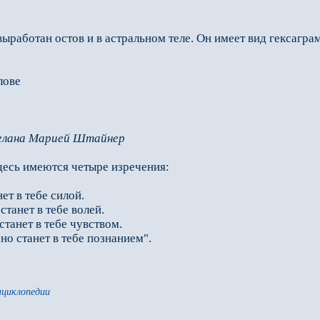
ыработан остов и в астральном теле. Он имеет вид гексагра
олове
делана Mарией Штайнер
есь имеются четыре изречения:
нет в тебе силой.
станет в тебе волей.
 станет в тебе чувством.
оно станет в тебе познанием".
нциклопедии