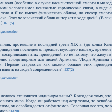
м воля (особенно в случае насильственной смерти в молод
рыми человек имел неизжитые кармические связи, в виде с
. тело и Я не имеют физического облика, но спектр смерт
ка. Этот человеческий облик он теряет в ходе дней". (В ле
.).
161 (5)
нциклопедии
еяния, протекшие в последней трети XIX в. (до конца Ка
а привидения последнего, предшествующего нашему, времен
е воспринимают этих привидений, то не потому, что живут в
енно плодотворным для людей Аримана. "Люди Аримана де
. Первые стараются как можно больше этих привидени
м влиять на людей современности".
237(2)
нциклопедии
 человек становится индивидуальным? Благодаря тому, что 
овного мира. Когда он работает над астр.телом, то освобо
.телом, он освобождается от фантомов. Совершая все это, че
онов.
96(20)