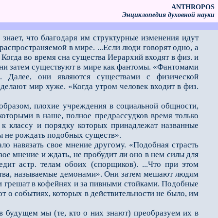
ANTHROPOS
Энциклопедия духовной науки
 знает, что благодаря им структурные изменения идут
распространяемой в мире. ...Если люди говорят одно, а
 Когда во время сна существа Иерархий входят в физ. и
и они затем существуют в мире как фантомы. «Фантомами
. Далее, они являются существами с физической
делают мир хуже. «Когда утром человек входит в физ.
образом, плохие учреждения в социальной общности,
 которыми в наше, полное предрассудков время только
, к классу и порядку которых принадлежат названные
ы не рождать подобных существ».
ло навязать свое мнение другому. «Подобная страсть
ое мнение и ждать, не пробудит ли оно в нем силы для
дит астр. телам обоих (спорщиков). ...Что при этом
щества, называемые демонами». Они затем мешают людям
ии грешат в кофейнях и за пивными стойками. Подобные
т о событиях, которых в действительности не было, им
 будущем мы (те, кто о них знают) преобразуем их в