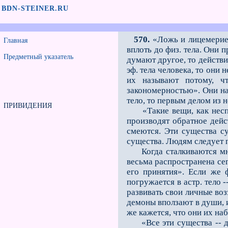
BDN-STEINER.RU
570.
«Ложь и лицемерие -
Главная
вплоть до физ. тела. Они 
Предметный указатель
думают другое, то действи
эф. тела человека, то они
их называют потому, ч
закономерностью». Они на
тело, то первым делом из 
ПРИВИДЕНИЯ
«Такие вещи, как несп
производят обратное дейс
смеются. Эти существа су
существа. Людям следует 
Когда сталкиваются мнен
весьма распространена сег
его принятия». Если же ф
погружается в астр. тело
развивать свои личные во
демоны вползают в души, и
же кажется, что они их наб
«Все эти существа -- дем