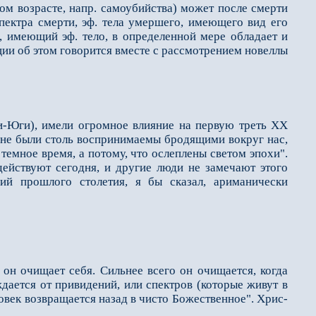
ом возрасте, напр. самоубийства) может после смерти
пектра смерти, эф. тела умершего, имеющего вид его
и, имеющий эф. тело, в определенной мере обладает и
кции об этом говорится вместе с рассмотрением новеллы
ли-Юги), имели огромное влияние на первую треть XX
и не были столь воспринимаемы бродящими вокруг нас,
 тeмное время, а потому, что ослеплены светом эпохи".
йствуют сегодня, и другие люди не замечают этого
й прошлого столетия, я бы сказал, ариманически
он очищает себя. Силь­нее всего он очищается, когда
ждается от привидений, или спектров (которые живут в
ловек возвращается назад в чисто Божественное". Хрис­