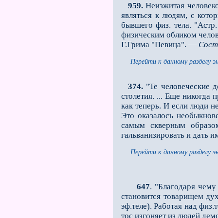
959.
Неизжитая человеко
являться к людям, с кото
бывшего физ. тела. "Астр
физическим обликом челове
Г.Грима "Певица". —
Сост
Перейти к данному разделу э
374.
"Те человеческие д
столетия. ... Ещe никогд
как теперь. И если люди н
Это оказалось необыкнов
самым скверным образом
гальванизировать и дать и
Перейти к данному разделу э
647
. "Благодаря чему
становится товарищем дух
эф.теле). Работая над физ
тос изгоняет из людей дем