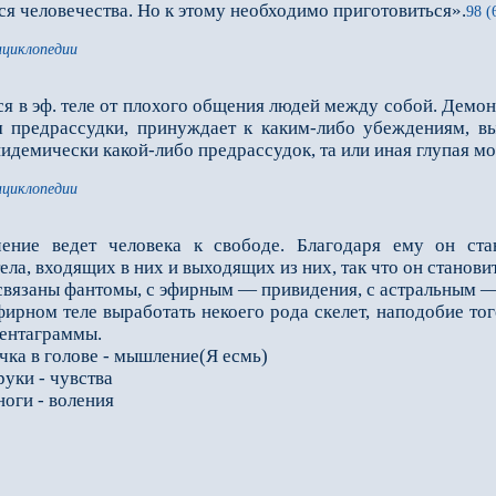
я человечества. Но к этому необходимо приготовиться».
98 (
нциклопедии
 в эф. теле от плохого общения людей между собой. Демоны 
ом предрассудки, принуждает к каким-либо убеждениям, в
пидемически какой-либо предрассудок, та или иная глупая мо
нциклопедии
ение ведет человека к свободе. Благодаря ему он ста
ла, входящих в них и выходящих из них, так что он станови
вязаны фантомы, с эфирным — привидения, с астральным — 
ирном теле выработать некоего рода скелет, наподобие того
пентаграммы.
очка в голове - мышление(Я есмь)
 руки - чувства
 ноги - воления