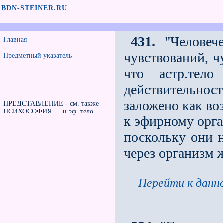
BDN-STEINER.RU
431.
"Человече
Главная
чувствований, ч
Предметный указатель
что астр.тел
действительно
заложено как во
ПРЕДСТАВЛЕНИЕ - см. также
ПСИХОСОФИЯ — и эф. тело
к эфирному орган
поскольку они н
через организм ж
Перейти к данно