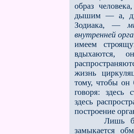
образ человека
дышим — а, ды
Зодиака, —
м
внутренней орг
имеем строящ
вдыхаются, 
распространяют
жизнь циркуля­
тому, чтобы он
говоря: здесь 
здесь распрост
постро­ение орга
Лишь благод
замыкается об