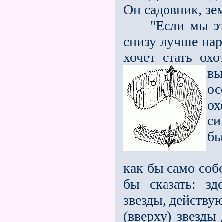
Он садовник, зе
"Если мы эту 
снизу лучше нар
хочет стать ох
вы
о
ох
си
б
Ко
как бы само соб
бы сказать: зд
звезды, действу
(вверху) звезды