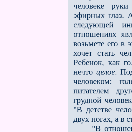
человеке руки
эфирных глаз. А
следующей ин
отношениях явл
возьмете его в 
хочет стать че
Ребенок, как г
нечто
целое
. По
человеком: го
питателем дру
грудной челове
"В детстве чел
двух ногах, а в 
"В отношении 