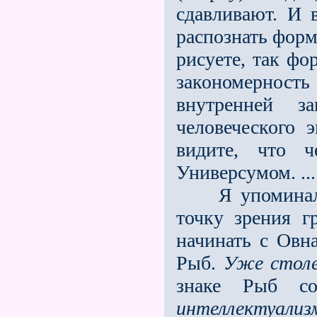
сдавливают. И 
распознать форм
рисуете, так ф
закономерност
внутренней з
человеческого э
видите, что ч
Универсумом. ...
Я упоминал ра
точку зрения г
начинать с Овн
Рыб.
Уже столе
знаке Рыб сов
интеллектуализ