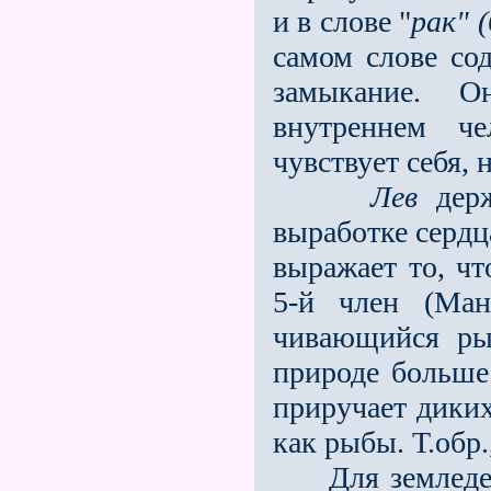
и в слове "
рак" (
самом слове со
за­мыкание. 
внутреннем че
чувствует себя, 
Лев
держ
выработке сердца
выражает то, ч
5-й член (Ман
чивающийся рыб
природе больше 
приручает дики
как рыбы. Т.обр
Для земледел