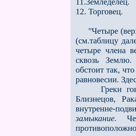
11.3емледелец.
12. Торговец.
"Четыре (верхн
(см.таблицу дал
четыре члена в
сквозь Землю.
обстоит так, чт
равновесии. Зде
Греки говорил
Близнецов, Рак
внутренне-подв
замыкание
. Че
противоположн