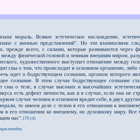
ана мораль. Всякое эстетическое наслаждение, эстетиче
язано с жизнью представлений". Но эти вза­имосвязи сле
о, прежде все­го, с силами, которые развиваются через 
е между физической головой и земным внешним миром, раз
ического, художественного выступает отношение между голо
дит сны о том, что происходит в основном организме, либо 
речь идет о бодрствующем сознании, органом которого явл
щее сознание. В этом случае бодрствующее сознание стан
т сны о теле, в случае высоких и высочайших эстетически
вкуса есть дефект личности, как и в случае, если она не с
 первом случае че­ловек в основном вредит себе, в двух друг
ли, то имеем дело с телом в его отношении к внешнему м
ом в его отношении ко внешнему, но духов­ному миру. Все 
щим нас".
170 (4)
нциклопедии