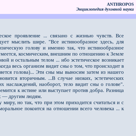
ANTHROPOS
Энциклопедия духовной науки
ское проявление ... связано с жизнью чувств. Все
дует мыслить шире. "Все истинообразное здесь, для
физическую голову и именно так, что истинообразное
умеется, космическим, внешним по отношению к Земле
вой и остальным телом ... ибо эстетическое возникает
когда весь организм видит сны о том, что происходит в
яется голова)... Эти сны мы выносим затем из нашего
овится вторичным. ...В случае низких, эстетических
х наслаждений, наоборот, тело видит сны о голове".
тремится к истине или выступает против добра. Разница
их — другим людям.
иру, но так, что при этом приходится считаться и с
моральное покоится на отношении всего человека ... к