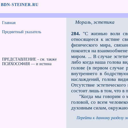
BDN-STEINER.RU
Мораль, эстетика
Главная
Предметный указатель
284.
"С жизнью воли связ
относящееся к истине св
физического мира, связан
покоится на взаимообмен
миром. ... В случае эстет
ПРЕДСТАВЛЕНИЕ - см. также
либо когда наша голова ви
ПСИХОСОФИЯ — и истина
голове (в первом случае 
внутреннего в бодрствую
наслаждений, голова види
Отсутствие эстетического 
состоит лишь в том, что в
"Когда мы говорим о мора
головой, со всем человек
духовным силам, окружаю
Перейти к данному разделу э