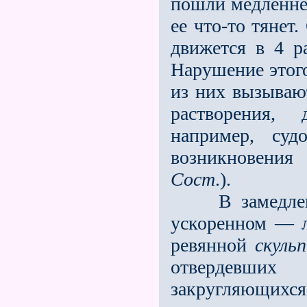
пошли медленнее
ее что-то тянет
движется в 4 р
Нарушение этог
из них вызываю
растворения,
например, суд
возникновения
Сост
.).
В замедленном
ускоренном — л
ревянной
скуль
отвердев
закругляющихся