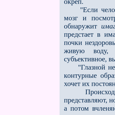
окреп.
"Если человек
мозг и посмот
обнаружит
има
предстает в им
почки нездоров
живую воду,
субъективное, 
"Глазной нерв 
контурные обра
хочет их постоя
Происходит э
представляют, но
а потом вчленя