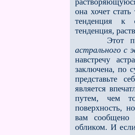
растворяющую­ся
она хочет стать
тен­денция к
тенденция, раст
Этот процес
астрального с 
на­встречу аст
заключена, по с
представьте се
является впеча
путем, чем т
поверхность, н
вам сообщено 
обликом. И если