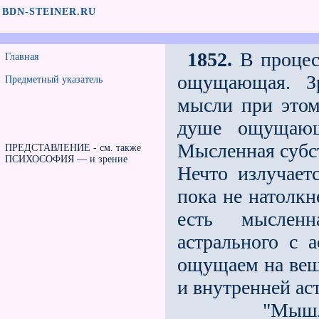
BDN-STEINER.RU
1852.
В процесс
Главная
ощущающая. З
Предметный указатель
мысли при этом
душе ощущающ
Мысленная субс
ПРЕДСТАВЛЕНИЕ - см. также
ПСИХОСОФИЯ — и зрение
Нечто излучает
пока не натолкн
есть мысленн
астрального с 
ощущаем на веща
и внутренней ас
"Мышление 