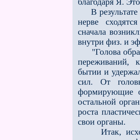
благода­ря Я. Эт
В результате в 
нерве сходятс
сначала возникл
внутри физ. и эф
"Голова образо
переживаний, 
бытии и удержа
сил. От голов
формирующие о
остальной орган
роста пластиче
свои органы.
Итак, исходя