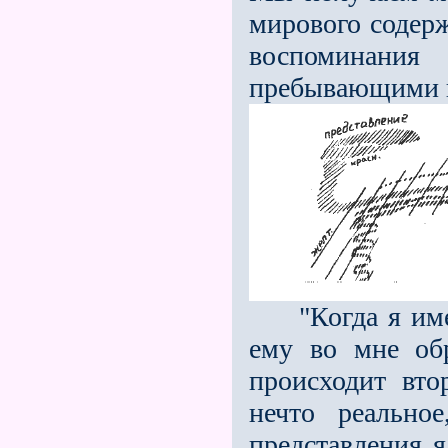
мирового содерж
воспоминани
пребывающими в
"Когда я имею 
ему во мне обр
происходит вто
нечто реально
представления я