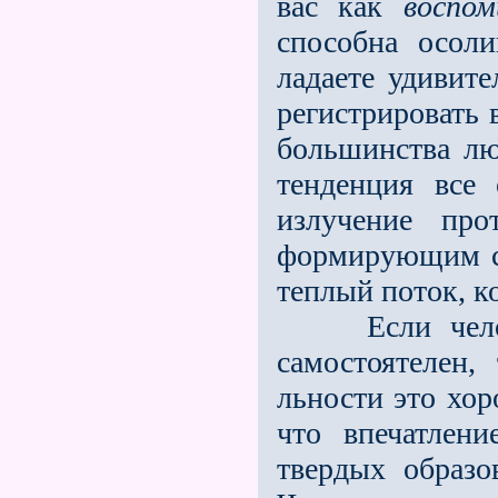
вас как
воспом
способна осоли
ладаете удивите
регистрировать 
большинства лю
тенденция все 
излучение про
формирующим си
теплый поток, к
Если человек
самостоятелен,
льности это хо
что впечатлени
твердых образов