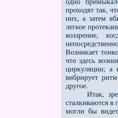
одно примыкал
проходят так, ч
них, а затем вб
легкое протекан
воззрение, ко
непосредствен
Возникает тонко
что здесь возни
циркуляции; а 
вибрирует ритм
другое.
Итак, зрение
сталкиваются в 
могли бы ви­де