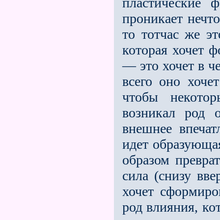
пластические 
прони­кает нечт
то тотчас же э
которая хочет ф
— это хочет в ч
всего оно хочет
чтобы некотор
возникал род 
внешнее впечатл
идет образующая
образом преврат
сила (снизу вве
хочет сформиров
род влияния, ко