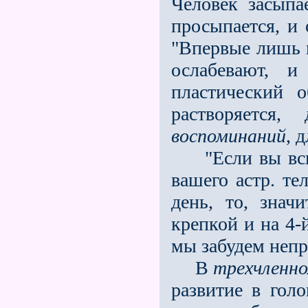
Человек засыпа
просыпается, и 
"Впервые лишь 
ослабевают, и
пластический 
растворяется
воспоминаний
, 
"Если вы вспом
вашего астр. те
день, то, знач
крепкой и на 4-й
мы забудем неп
В
трехчленн
развитие в гол