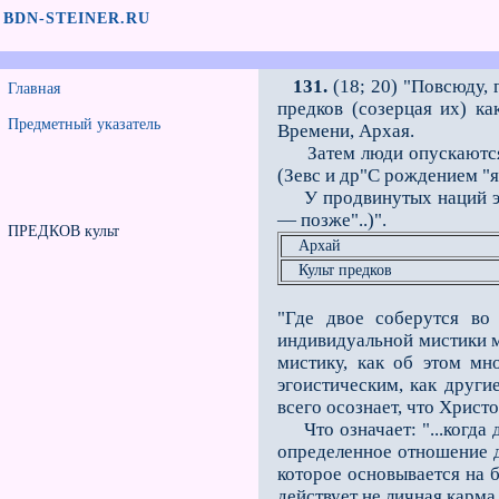
BDN-STEINER.RU
131.
(18; 20) "Повсюду, 
Главная
предков (созерцая их) к
Предметный указатель
Времени, Архая.
Затем люди опускаются н
(Зевс и др"С рождением "
У продвинутых наций это 
— позже"..)".
ПРЕДКОВ культ
Архай
Культ предков
"Где двое соберутся во
индивидуальной мистики м
мистику, как об этом мн
эгоистическим, как други
всего осознает, что Христ
Что означает: "...когда д
определенное отношение д
которое основывается на 
действует не личная карма