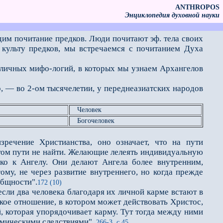
ANTHROPOS
Энциклопедия духовной науки
дим почитание предков. Люди почитают эф. тела своих
к культу предков, мы встречаемся с почитанием Духа
личных мифо-логий, в которых мы узнаем Архангелов
 — во 2-ом тысячелетии, у переднеазиатских народов
Человек
Богочеловек
речение Христианства, оно означает, что на пути
том пути не найти. Желающие лелеять индивидуальную
ько к Ангелу. Они делают Ангела более внутренним,
ому, не через развитие внутреннего, но когда прежде
общности".
172 (10)
 если два человека благодаря их личной карме встают в
окое отношение, в котором может действовать Христос,
й, которая упорядочивает карму. Тут тогда между ними
армическими следствиями".
266-3, с.45