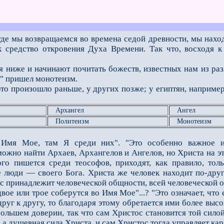
где мы возвращаемся во времена седой древности, мы нахо
ак средство откровения Духа Времени. Так что, восходя 
иже и начинают почитать божеств, известных нам из раз
я" пришел монотеизм.
произошло раньше, у других позже; у египтян, например,
Архангел
Ангел
Политеизм
Монотеизм
 Имя Мое, там Я среди них". "Это особенно важное из
ожно найти Архаев, Архангелов и Ангелов, но Христа на э
ого пишется среди теософов, приходят, как правило, тол
е люди — своего Бога. Христа же человек находит по-друг
ос принадлежит человеческой общности, всей человеческой 
вое или трое соберутся во Имя Мое"...? "Это означает, что
руг к другу, то благодаря этому обретается ими более выс
большем доверии, так что сам Христос становится той сило
, а душевная сила Христа, и сам Христос тогда управляет к