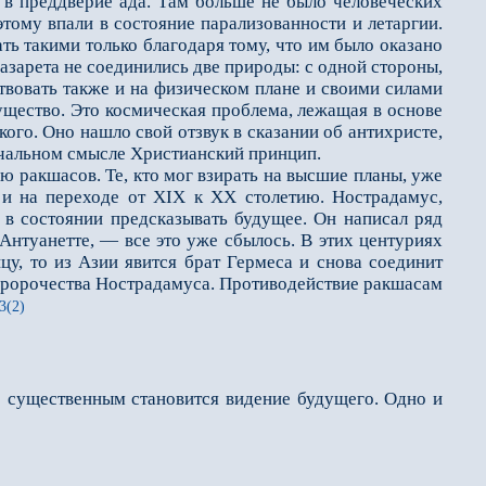
 в преддверие ада. Там больше не было человеческих
тому впали в состояние парализованности и летаргии.
ть такими только благодаря тому, что им было оказано
азарета не соединились две природы: с одной стороны,
твовать также и на физическом плане и своими силами
ущество. Это космическая проблема, лежащая в основе
ого. Оно нашло свой отзвук в сказании об антихристе,
начальном смысле Христианский принцип.
ю ракшасов. Те, кто мог взирать на высшие планы, уже
я и на переходе от XIX к XX столетию. Нострадамус,
 в состоянии предсказывать будущее. Он написал ряд
 Антуанетте, — все это уже сбылось. В этих центуриях
цу, то из Азии явится брат Гермеса и снова соединит
 пророчества Нострадамуса. Противодействие ракшасам
3(2)
 существенным становится видение будущего. Одно и