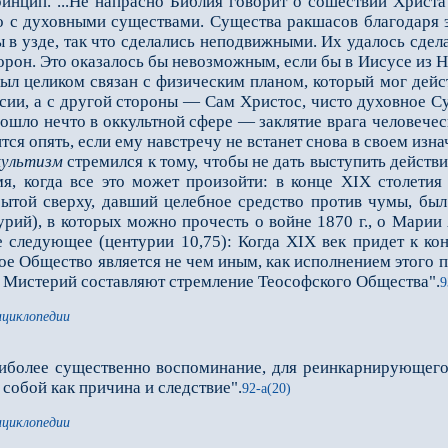
инцип. ...Не напрасно Библия говорит о сошествии Христа
о с духовными существами. Существа ракшасов благодаря э
в узде, так что сделались неподвижными. Их удалось сдела
орон. Это оказалось бы невозможным, если бы в Иисусе из Н
был целиком связан с физическим планом, который мог дейс
есии, а с другой стороны — Сам Христос, чисто духовное С
ошло нечто в оккультной сфере — заклятие врага человеческ
ится опять, если ему навстречу не встанет снова в своем из
культизм
стремился к тому, чтобы не дать выступить действи
мя, когда все это может произойти: в конце XIX столети
ытой сверху, давший целебное средство против чумы, был
урий), в которых можно прочесть о войне 1870 г., о Марии
 следующее (центурии 10,75): Когда XIX век придет к кон
ое Общество является не чем иным, как исполнением этого
 Мистерий составляют стремление Теософского Общества".
9
нциклопедии
более существенно воспоминание, для реинкарнирующего
собой как причина и следствие".
92-а(20)
нциклопедии