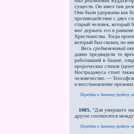
был реализован Буддхи-пр
существ. Он имел там дел
Они были удержаны как бы 
противодействие с двух ст
старый человек, который 
мог держать его в равнов
Христианства. Тогда произ
который был скован, но яв
Весь
средневековый ок
давно предвидели то вре
работавший в башне, откр
пророческих стихов (цент
Нострадамуса стоит также
человечество. — Теософск
и восстановление прежних
Перейти к данному разделу э
1085.
"Для умершего наи
другое соотносятся между 
Перейти к данному разделу э