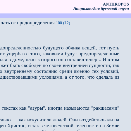
ANTHROPOS
Энциклопедия духовной науки
чать от предопределения.
100 (12)
едопределенностью будущего облика вещей, тот пусть
пит ущерба от того, каковыми будут предопределенные
ься в доме, план которого он составил теперь. И в том
может быть свободен по своей внутренней сущности; так
его внутреннему состоянию сpеди именно тех условий,
едшествовавшими условиями, а от того, что сделала из
 текстах как "азуры", иногда называются "ракшасами"
ивно — как искусители людей. Они воздействовали на
ен Христос, и так в человеческой телесности на Земле