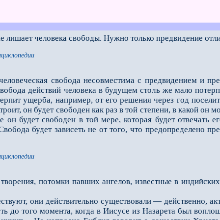
 лишает человека свободы. Нужно только предвидение отли
нциклопедии
 человеческая свобода несовместима с предвидением и пр
свобода действий человека в будущем столь же мало потер
терпит ущерба, например, от его решения через год поселит
троит, он будет свободен как раз в той степени, в какой он 
е он будет свободен в той мере, которая будет отвечать 
Свобода будет зависеть не от того, что предопределено пр
нциклопедии
творения, потомки павших ангелов, известные в индийских
вуют, они действительно существовали — действенно, акт
ть до того момента, когда в Иисусе из Назарета был воплощ