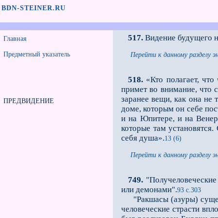
BDN-STEINER.RU
517.
Видение будущего не
Главная
Предметный указатель
Перейти к данному разделу э
518.
«Кто полагает, что
примет во внимание, что 
заранее вещи, как она не 
ПРЕДВИДЕНИЕ
доме, которым он себе пос
и на Юпитере, и на Венер
которые там установятся. 
себя душа».
13 (6)
Перейти к данному разделу э
749.
"Получеловеческие 
или демонами".
93 с.303
"Ракшасы (азуры) сущест
человеческие страсти впло