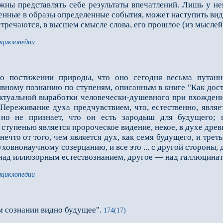
жны представлять себе результаты впечатлений. Лишь у н
денные в образы определенные события, может наступить ви
речаются, в высшем смысле слова, его прошлое (из мыслей)
нциклопедии
 о постижении природы, что оно сегодня весьма путанно
вному познанию по ступеням, описанным в книге "Как дост
ектуальной выработки человечески-душевного при вхождени
Переживание духа предчувствием, что, естественно, явля
 но не признает, что он есть зародыш для будущего; п
ступенью является пророческое видение, не­кое, в духе дре
ечто от того, чем является дух, как семя будущего, и треть
уховнонаучному созерцанию, и все это ... с другой стороны
над иллюзорным естествознанием, другое — над галлюцина
нциклопедии
ом сознании видно будущее".
174(17)