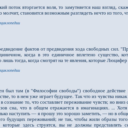
ий поток вторгается воля, то замутняется наш взгляд, ска
 молчит, становится возможным разглядеть нечто из того, что
нциклопедии
предвидение фактов от предвидения хода свободных сил. "П
единичном, когда в это единичное вплетено существо, ко
 лишь тогда, когда смотрят на те явления, которые Люцифер
нциклопедии
ен был там (в "Философии свободы") свободное действие
стве, то в нем уже играет будущее. Так что из чувства никак
 в сознание то, что составляет переживание чувств; но вни
зов сна, что в общем отражается в имагинациях. ... Хот
лько наступить — я прошу это хорошо заметить, — но в обще
его будущих переживаний; не так, чтобы жили образы того,
, которые здесь струятся, вы не должны представлять с