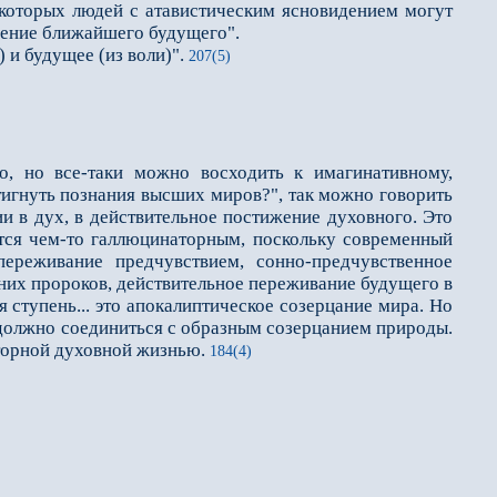
екоторых людей с атавистическим ясновидением могут
дение ближайшего буду­щего".
 и будущее (из воли)".
207(5)
, но все-таки можно восхо­дить к имагинативному,
игнуть познания высших миров?", так можно говорить
и в дух, в действительное постижение духовного. Это
ется чем-то галлюцинаторным, поскольку современный
ереживание предчувствием, сонно-предчувственное
вних пророков, действительное переживание будущего в
я ступень... это апокалиптическое созерцание ми­ра. Но
, должно со­единиться с образным созерцанием природы.
торной духовной жизнью.
184(4)