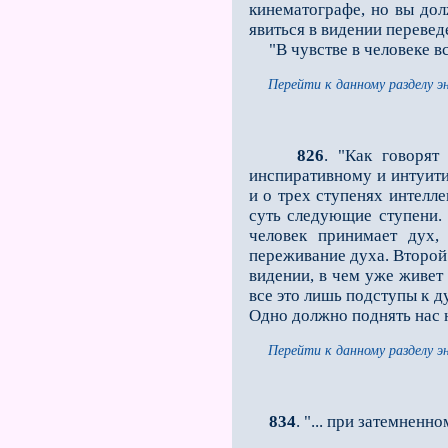
кинематографе, но вы дол
явиться в виде­нии переве
"В чувстве в человеке вст
Перейти к данному разделу э
826
. "Как говорят
инспиративному и интуити
и о трех ступенях интелл
суть следующие ступени. 
человек принимает дух,
переживание духа. Второй 
видении, в чем уже живет н
все это лишь подступы к д
Одно должно поднять нас 
Перейти к данному разделу э
834
. "... при затемненн