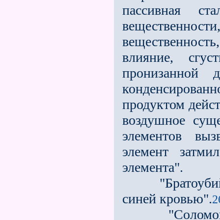
пассивная ст
вещественности,
вещественность,
влияние, сгус
пронизанной 
конденсирован
продуктом дейст
воздушное суще
элементов выз
элемент затми
элемента".
"Братоубийств
синей кровью".
2
"Соломон вл