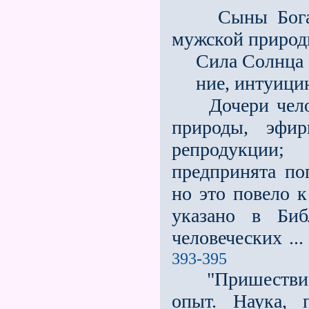
Сыны Бога: ф
мужской природы
Сила Солнца с
ние, интуицию
Дочери челове
природы, эфир
репродукции
предпринята по
но это повело к
указано в Би
человеческих ...
393-395
"Пришествие ц
опыт. Наука, 