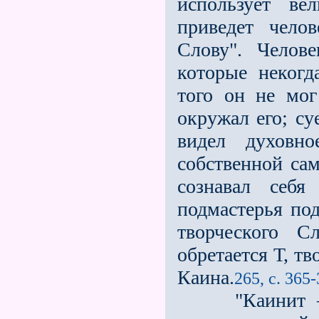
использует ве
приведет чело
Слову". Челов
которые некогд
того он не мог
окружал его; су
видел духовн
собственной сам
сознавал себя
подмастерья по
творческого С
обретается Т, т
Каина.
265, с. 365
"Каинит — эт