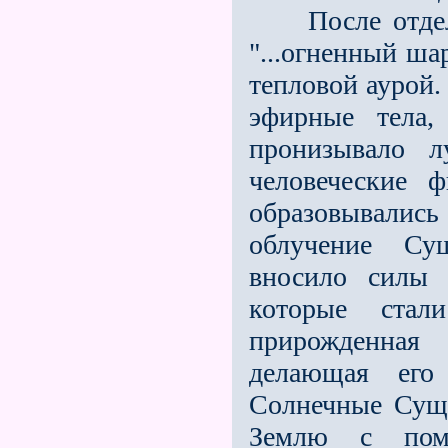
После отделен
"...огненный ша
тепловой аурой.
эфирные тела,
пронизывало л
человеческие 
образовывались
облучение Су
вносило силы 
которые ста
прирожденная 
делающая его
Солнечные Суще
Землю с пом