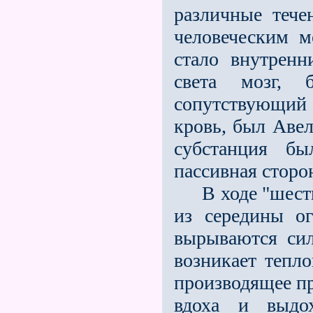
различные тече
человеческим мо
стало внутренн
света мозг, 
сопутствующий
кровь, был Аве
субстанция бы
пассивная сторон
В ходе "шести 
из середины о
вырываются сил
возникает тепл
производящее пр
вдоха и выдох