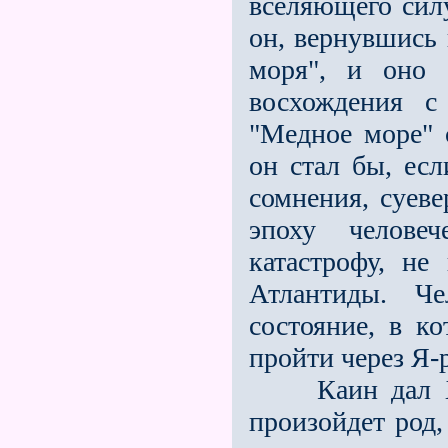
вселяющего сил
он, вернувшись 
моря", и оно 
восхождения с
"Медное море" 
он стал бы, есл
сомнения, суев
эпоху челове
катастрофу, н
Атлантиды. Ч
состояние, в ко
пройти через Я-
Каин дал Хира
произойдет род,