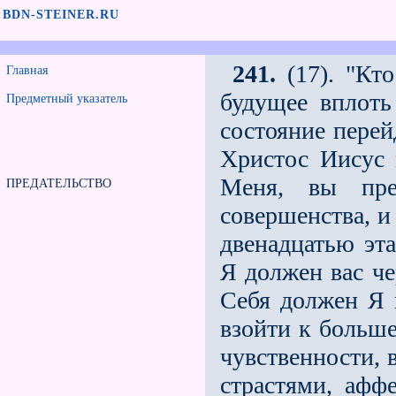
BDN-STEINER.RU
241.
(17). "Кт
Главная
будущее вплоть
Предметный указатель
состояние перей
Христос Иисус 
Меня, вы пред
ПРЕДАТЕЛЬСТВО
совершенства, и
двенадцатью эт
Я должен вас че
Себя должен Я 
взойти к больш
чувственности, 
страстями, афф