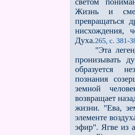
светом понима
Жизнь и смер
превращаться д
нисхождения, ч
Духа.
265, с. 381-3
"Эта легенда 
пронизывать д
образуется не
познания созер
земной челов
возвращает наза
жизни. "Ева, зе
элементе воздух
эфир". Ягве из 