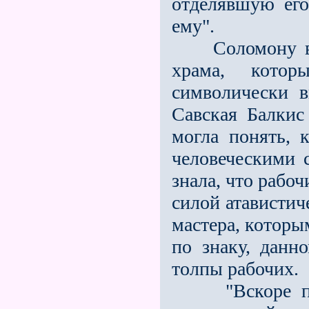
отделявшую его
ему".
Соломону в сн
храма, кото
символически в
Савская Балкис
могла понять, 
человеческими 
знала, что рабо
силой атавистич
мастера, которы
по знаку, данн
толпы рабочих.
"Вскоре посл