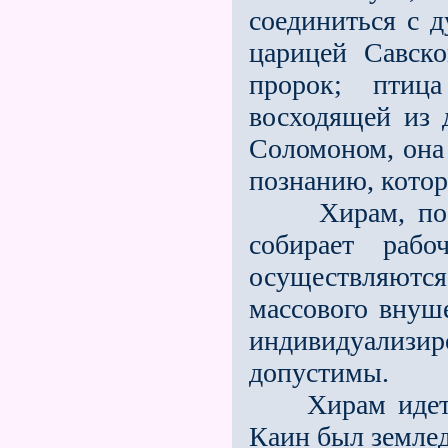
соединиться с 
царицей Савск
пророк; птиц
восходящей из 
Соломоном, она
познанию, котор
Хирам, по же
собирает рабо
осуществляют
массового внуше
индивидуализ
допустимы.
Хирам идет к 
Каин был землед