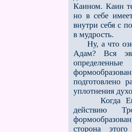
Каином. Каин те
но в себе имее
внутри себя с п
в мудрость.
Ну, а что озна
Адам? Вся эв
определенн
формообразова
подготовлено р
уплотнения духо
Когда Ева, з
действию Т
формообразован
сторона этого