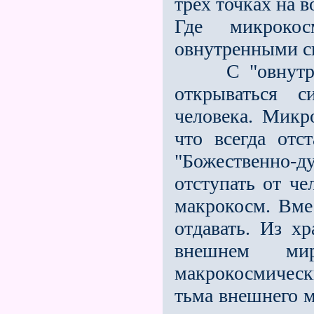
трех точках на в
Где микроко
овнутренными си
С "овнутрени
открываться с
человека. Микр
что всегда отс
"Божественно-
отступать от че
макрокосм. Вмес
отдавать. Из х
внешнем ми
макрокосмически
тьма внешнего м