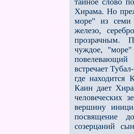
тайное слово п
Хирама. Но пре
море" из семи 
железо, серебр
прозрачным. П
чуждое, "море"
повелевающий
встречает Тубал
где находится 
Каин дает Хира
человеческих з
вершину иници
посвящение д
созерцаний сын