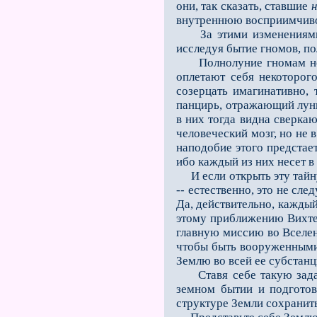
они, так сказать, ставшие
внутреннюю восприимчиво
За этими изменениями лу
исследуя бытие гномов, п
Полнолуние гномам непри
оплетают себя некоторог
созерцать имагинативно,
панцирь, отражающий лунн
в них тогда видна сверкаю
человеческий мозг, но не 
наподобие этого предстае
ибо каждый из них несет в
И если открыть эту тай
-- естественно, это не сле
Да, действительно, каждый
этому приближению Вихтел
главную миссию во Вселен
чтобы быть вооруженными 
Землю во всей ее субстан
Ставя себе такую задачу
земном бытии и подготов
структуре Земли сохранить