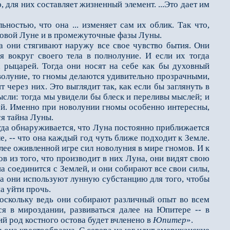
, для них составляет жизненный элемент. ...Это дает им
стью, что она ... изменяет сам их облик. Так что,
 новой Луне и в промежуточные фазы Луны.
они стягивают наружу все свое чувство бытия. Они
я вокруг своего тела в полнолуние. И если их тогда
 рыцарей. Тогда они носят на себе как бы духовный
волуние, то гномы делаются удивительно прозрачными,
 через них. Это выглядит так, как если бы заглянуть в
ысли: тогда мы увидели бы блеск и переливы мыслей; и
лей. Именно при новолунии гномы особенно интересны,
ся тайна Луны.
огда обнаруживается, что Луна постоянно приближается
ле, -- что она каждый год чуть ближе подходит к Земле.
олее оживленной игре сил новолуния в мире гномов. И к
 из того, что производит в них Луна, они видят свою
 соединится с Землей, и они собирают все свои силы,
да они используют лунную субстанцию для того, чтобы
а уйти прочь.
оскольку ведь они собирают различный опыт во всем
ся в мироздании, развиваться далее на Юпитере -- в
ий род костного остова будет вчленено в
Юпитер
».