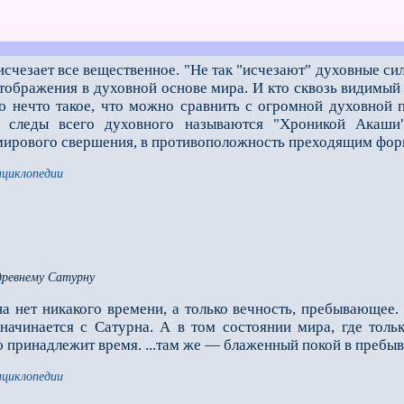
счезает все вещественное. "Не так "исчезают" духовные сил
отображения в духовной основе мира. И кто сквозь видимый
ою нечто такое, что можно сравнить с огромной духовной
 следы всего духовного называются "Хроникой Акаши"
мирового свершения, в противоположность преходящим фор
нциклопедии
древнему Сатурну
а нет никакого времени, а только вечность, пребывающее
начинается с Сатурна. А в том состоянии мира, где толь
 принадлежит время. ...там же — блаженный покой в пребы
нциклопедии