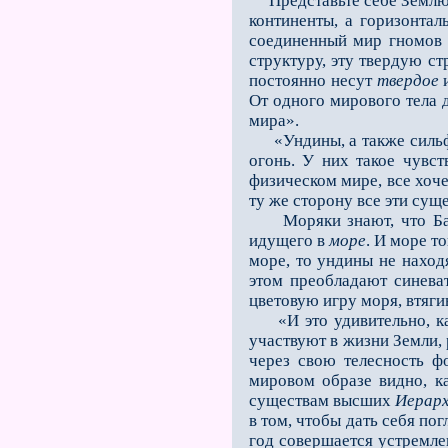
Представьте себе Землю 
континенты, а горизонтал
соединенный мир гномо
структуру, эту твердую с
постоянно несут
твердое
и
От одного мирового тела 
мира».
«Ундины, а также сильфы
огонь. У них такое чувс
физическом мире, все хочет
ту же сторону все эти сущ
Моряки знают, что Балти
идущего в
море
. И море т
море, то ундины не наход
этом преобладают синева
цветовую игру моря, втяги
«И это удивительно, как
участвуют в жизни Земли, 
через свою телесность ф
мировом образе видно, к
существам высших
Иерар
в том, чтобы дать себя по
год совершается устремлен