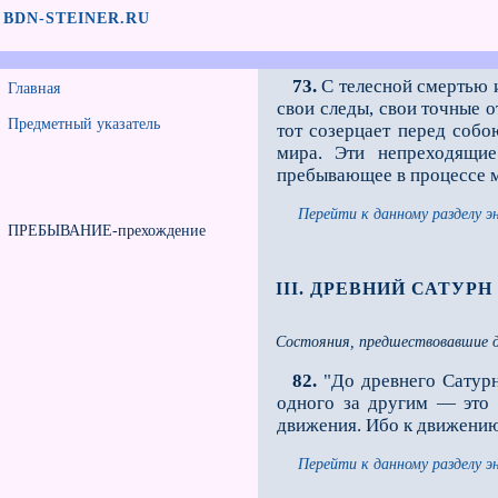
BDN-STEINER.RU
73.
С телесной смертью и
Главная
свои следы, свои точные 
Предметный указатель
тот созерцает перед соб
мира. Эти непреходящие
пребывающее в процессе 
Перейти к данному разделу э
ПРЕБЫВАНИЕ-прехождение
III. ДРЕВНИЙ САТУРН
Состояния, предшествовавшие 
82.
"До древнего Сатурн
одного за другим — это 
движения. Ибо к движению
Перейти к данному разделу э