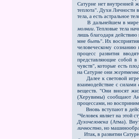
Сатурне нет внутренней ж
теплота". Духи Личности в
тела, а есть астральное тело
В дальнейшем в мире Сат
молнии
. Тепловые тела на
лишь благодаря действию н
мне
быть
". Их восприятия
человеческому сознанию 
процесс развития вводя
представляющие собой в 
чувств", которые есть п
на Сатурне они
жертвенн
Далее к световой игре п
взаимодействие с силами
веществ. "Они вносят жи
(Херувимы) сообщают Анг
процессами, но восприним
Вновь вступают в действ
"Человек являет на этой с
Духочеловека
(Атма). Вну
личностно
, но машинообр
Итак, в развитии Сатурна 