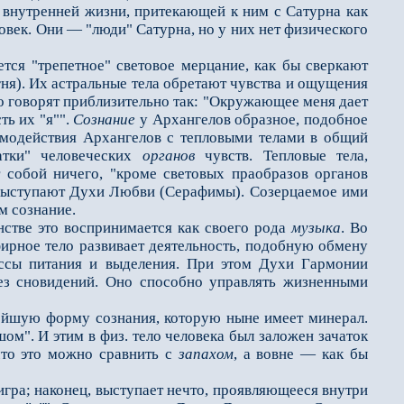
 внутренней жизни, притекающей к ним с Сатурна как
ловек. Они — "люди" Сатурна, но у них нет физического
ся "трепетное" световое мерцание, как бы сверкают
ня). Их астральные тела обретают чувства и ощущения
но говорят приблизительно так: "Окружающее меня дает
ть их "я"".
Сознание
у Архангелов образное, подобное
аимодействия Архангелов с тепловыми телами в общий
чатки" человеческих
органов
чувств. Тепловые тела,
т собой ничего, "кроме световых праобразов органов
и выступают Духи Любви (Серафимы). Созерцаемое ими
м сознание.
тве это воспринимается как своего рода
музыка
. Во
рное тело развивает деятельность, подобную обмену
ессы питания и выделения. При этом Духи Гармонии
ез сновидений. Оно способно управлять жизненными
йшую форму сознания, которую ныне имеет минерал.
шом". И этим в физ. тело человека был заложен зачаток
что это можно сравнить с
запахом
, а вовне — как бы
игра; наконец, выступает нечто, проявляющееся внутри