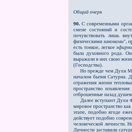
Общий очерк
90.
С современными орган
смене состояний и сост
почувствовать лишь вну
физическими
законами
", 
есть тонкое, легкое
эфирно
была духовного рода. Он
выражали в них свою жизн
(Господства).
Но прежде чем Духи Мудр
началом бытия Сатурна. Д
отражения жизни тепловым
пространство изъявления
отброшенные назад душев
Далее вступают Духи Фор
мировое пространство как 
этапе, подобно ягоде еже
действует подобно соврем
человеческой личности. Н
Личности заставили сатур