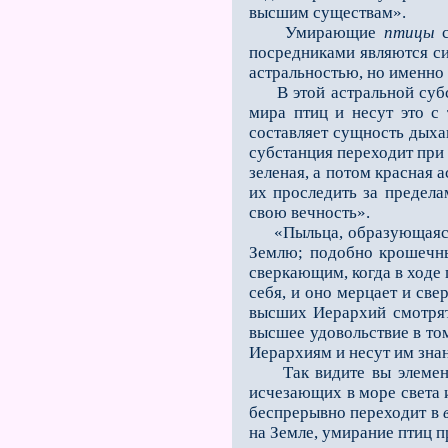
высшим существам».
Умирающие
птицы
с
посредниками являются си
астральностью, но именно
В этой астральной субст
мира птиц и несут это с
составляет сущность дыха
субстанция переходит при 
зеленая, а потом красная
их проследить за предел
свою вечность».
«Пыльца, образующаяся
Землю; подобно крошечны
сверкающим, когда в ходе 
себя, и оно мерцает и све
высших Иерархий смотрят
высшее удовольствие в то
Иерархиям и несут им знан
Так видите вы элемента
исчезающих в море света 
беспрерывно переходит в
на Земле, умирание птиц п