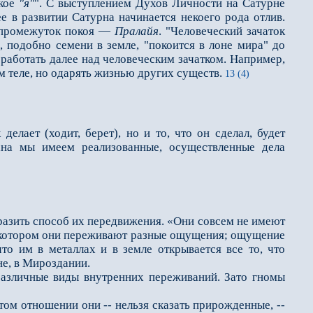
ское
"я"
". С выступлением Духов Личности на Сатурне
ее в развитии Сатурна начинается некоего рода отлив.
т промежуток покоя —
Пралайя
. "Человеческий зачаток
, подобно семени в земле, "покоится в лоне мира" до
работать далее над человеческим зачатком. Например,
 теле, но одарять жизнью других существ.
13 (4)
елает (ходит, берет), но и то, что он сделал, будет
кана мы имеем реализованные, осуществленные дела
разить способ их передвижения. «Они совсем не имеют
, в котором они переживают разные ощущения; ощущение
то им в металлах и в земле открывается все то, что
не, в Мироздании.
азличные виды внутренних переживаний. Зато гномы
ом отношении они -- нельзя сказать прирожденные, --