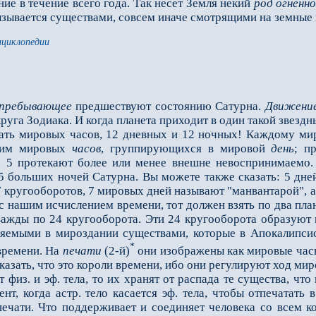
ние в течение всего года. Так несет Земля некий
род огненн
ызывается существами, совсем иначе смотрящими на земные 
нциклопедии
пребывающее
предшествуют состоянию Сатурна.
Движени
руга Зодиака. И когда планета приходит в один такой звездн
ать мировых часов, 12 дневных и 12 ночных! Каждому миро
гим мировых
часов
, группирующихся в мировой
день
; п
 5 протекают более или менее внешне невоспринимаемо. 
5 больших ночей Сатурна. Вы можете также сказать: 5 дне
 кругооборотов, 7 мировых дней называют "манвантарой", а
 с нашим исчислением времени, тот должен взять по два план
ажды по 24 кругооборота. Эти 24 кругооборота образуют в
ляемыми в мироздании существами, которые в Апокалипсис
*
времени. На
печати
(2-й)
они изображены как мировые час
казать, что это короли времени, ибо они регулируют ход мир
из. и эф. тела, то их хранят от распада те существа, что
нт, когда астр. тело касается эф. тела, чтобы отпечатать в
печати. Что поддерживает и соединяет человека со всем