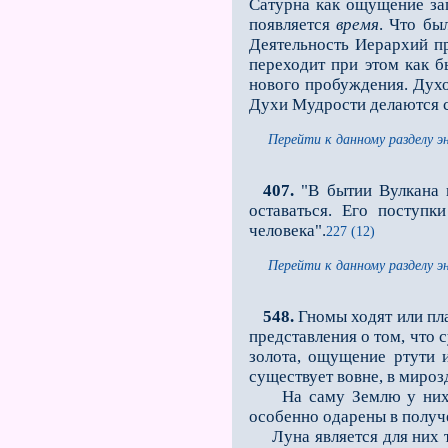
Сатурна как ощущение за
появляется
время
. Что бы
Деятельность Иерархий п
переходит при этом как б
нового пробуждения. Духо
Духи Мудрости делаются с
Перейти к данному разделу э
407.
"В бытии Вулкана вс
оставаться. Его поступк
человека".
227 (12)
Перейти к данному разделу э
548.
Гномы ходят или пла
представления о том, что
золота, ощущение ртути и
существует вовне, в мироз
На саму Землю у них нет
особенно одарены в получ
Луна является для них те