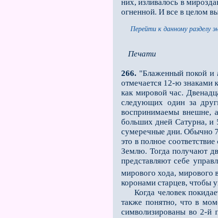
них, изливалось в мирозда
огненной. И все в целом в
Перейти к данному разделу э
Печати
266.
"Блаженный покой и
отмечается 12-ю знаками к
как мировой час. Двенадц
следующих один за дру
воспринимаемы внешне, а
больших дней Сатурна, и 
сумеречные дни. Обычно 7
это в полное соответствие
Землю. Тогда получают дв
представляют себе управ
мирового хода, мирового 
коронами старцев, чтобы у
Когда человек покидает ф
также понятно, что в моме
символизированы во 2-й 