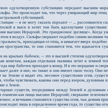
вою одухотворенную субстанцию передают высшим мирам
льфы. Это происходит так, что через умирающий мир птиц 
 астральной субстанцией.
анции -- я не могу сказать порхают -- ... рассеиваются
 тоской в выси и хотят там быть вдохнутыми существами
ния высших Иерархий. Это грандиозное зрелище». Когда уми
этом в воздух. Сильфы сверкают подобно синим молниям чере
 астральность, приходящая от птиц, и шмыгает вверх подоб
ами пространства, то они становятся тем, что вдыхается
 на крыльях
бабочек
, -- это в высшей степени одухотворе
м кометам, каждая отдельная пылинка летит в земной те
года мир бабочек приходит к концу. И в это мерцание и свер
ркает далее в них; но также и они имеют свою тоску. Они нес
 на Землю и видят это, несомое существами огня, сущест
м, чтобы чувствовать, каковы они перед взором, духовным 
ие о Земле.
рных существ, посредников между Землей и духовным к
и пламени как пища высших Иерархий; сверкание зеленоват
вечное
, и вечными становятся существа огня, чьи деяния п
роисходит лишь в определенное время года, то существа огня