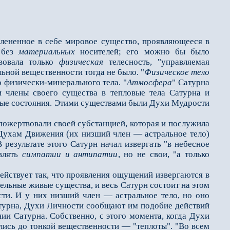
лененное в себе мировое существо, проявляющееся в
 без
материальных
носителей; его можно бы было
твовала только
физическая
телесность, "управляемая
ьной вещественности тогда не было. "
Физическое тело
 физически-минерального тела. "
Атмосфера
" Сатурна
 члены своего существа в тепловые тела Сатурна и
ные состояния. Этими существами были Духи Мудрости
жертвовали своей субстанцией, которая и послужила
 Духам Движения (их низший член — астральное тело)
 результате этого Сатурн начал извергать "в небесное
являть
симпатии и антипатии
, но не свои, "а только
йствует так, что проявления ощущений извергаются в
ельные живые существа, и весь Сатурн состоит на этом
сти. И у них низший член — астральное тело, но оно
атурна, Духи Личности сообщают им подобие действий
ии Сатурна. Собственно, с этого момента, когда Духи
лись до тонкой вещественности — "теплоты". "Во всем