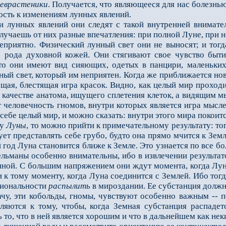
неврастеники
. Получается, что являющееся для нас болезнью
сть к изменениям лунных явлений.
нных явлений они следят с такой внутренней внимательно
олучаешь от них разные впечатления: при полной Луне, при
ятно. Физический лунный свет они не выносят; и тогда 
о рода духовной кожей. Они стягивают свое чувство быти
 то они имеют вид сияющих, одетых в панцири, маленьких
ый свет, который им неприятен. Когда же приближается но
щая, блестящая игра красок. Видно, как целый мир проходит
в качестве анатома, ищущего сплетения клеток, а видящим м
т человечность гномов, внутри которых является игра мыс
 себе целый мир, и можно сказать: внутри этого мира покоит
ну
Луны
, то можно прийти к примечательному результату: т
дует представлять себе грубо, будто она прямо мчится к Зем
 год Луна становится ближе к Земле. Это узнается по все б
ьманы особенно внимательны, ибо в извлечении результатов
ной. С большим напряжением они ждут момента, когда Луна
к тому моменту, когда Луна соединится с Землей. Ибо тог
циональности
распылить
в мироздании. Ее субстанция должн
, эти кобольды, гномы, чувствуют особенно важным -- п
ляются к тому, чтобы, когда Земная субстанция распадет
 то, что в ней является хорошим и что в дальнейшем как нек