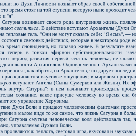
изни; но Духи Личности познают образ своей собственной
 это время стоят на той ступени, которую ныне проходит че
 и "я".
урна возникает своего рода внутренняя жизнь, появляет
чинают
светиться
. В действие вступают Архангелы (Духи Ог
а тепловые тела. "Они не могут сказать себе: "Я есмь", — 
 состоят в световых действиях, которые в некотором роде ес
во время сновидения, но гораздо живее. В результате вз
тся теперь в тонкой эфирной субстанциональности "за
этот период развития первый зачаток человека, не являю
лод деятельности Архангелов. Одновременно с Архангелам
о
переносят, как образы, на Архангелов, что дарует последни
рисоединяются вкусовые ощущения; в мировом пространс
вкуса
вступают Ангелы (Сыны Сумерков или Жизни). Их эфи
знь внутрь Сатурна"; в нем начинают происходить проц
елам сознание, какое присуще человеку во время сна б
ают это управление Херувимы.
ие Духи Воли и придают человеческим фантомам просте
тупени в малом виде то же самое, что жизнь Сатурна в боль
три Сатурна смутная человеческая воля действовала так, 
азно, управляемая Духами Воли.
проявляются: теплота, световая игра, вкусовая и звуковая 