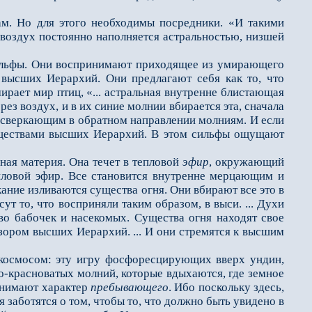
. Но для этого необходимы посредники. «И такими
воздух постоянно наполняется астральностью, низшей
 сильфы. Они воспринимают приходящее из умирающего
 высших Иерархий. Они предлагают себя как то, что
рает мир птиц, «... астральная внутренне блистающая
з воздух, и в их синие молнии вбирается эта, сначала
но сверкающим в обратном направлении молниям. И если
 существами высших Иерархий. В этом сильфы ощущают
нная материя. Она течет в тепловой
эфир
, окружающий
пловой эфир. Все становится внутренне мерцающим и
кание изливаются существа огня. Они вбирают все это в
ут то, что восприняли таким образом, в выси. ... Духи
во бабочек и насекомых. Существа огня находят свое
взором высших Иерархий. ... И они стремятся к высшим
осмосом: эту игру фосфоресцирующих вверх ундин,
о-красноватых молний, которые вдыхаются, где земное
ринимают характер
пребывающего
. Ибо поскольку здесь,
 заботятся о том, чтобы то, что должно быть увидено в