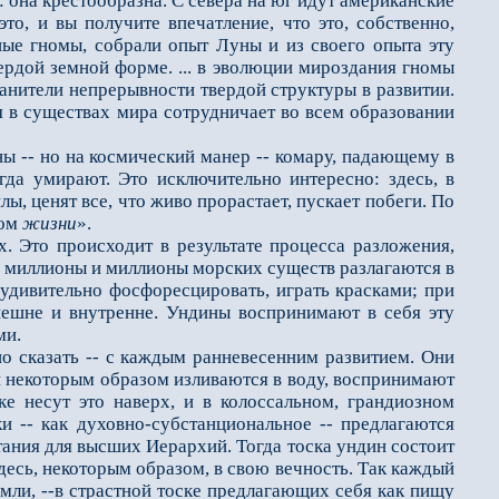
: она крестообразна. С севера на юг идут американские
то, и вы получите впечатление, что это, собственно,
ные гномы, собрали опыт Луны и из своего опыта эту
ердой земной форме. ... в эволюции мироздания гномы
нители непрерывности твердой структуры в развитии.
ся в существах мира сотрудничает во всем образовании
 -- но на космический манер -- комару, падающему в
гда умирают. Это исключительно интересно: здесь, в
лы, ценят все, что живо прорастает, пускает побеги. По
лом
жизни
».
 Это происходит в результате процесса разложения,
ти миллионы и миллионы морских существ разлагаются в
 удивительно фосфоресцировать, играть красками; при
внешне и внутренне. Ундины воспринимают в себя эту
ми.
 сказать -- с каждым ранневесенним развитием. Они
ни некоторым образом изливаются в воду, воспринимают
е несут это наверх, и в колоссальном, грандиозном
 -- как духовно-субстанциональное -- предлагаются
тания для высших Иерархий. Тогда тоска ундин состоит
здесь, некоторым образом, в свою вечность. Так каждый
емли, --в страстной тоске предлагающих себя как пищу