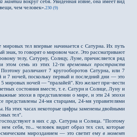
ой мантии
вокруг себя. Увиденная извне, она имеет вид
вещи, чем человек».
230 (9)
е
мировых тел впервые начинается с Сатурна. Их путь
ый знак, то говорят о мировом часе. Это рассматривают
вому телу, Сатурну, Солнцу, Луне, причисляется ряд
ри этом семь из этих 12-ти
временных пространств
Поэтому различают 7 кругооборотов Сатурна, или 7
й и 7 ночей, поскольку первый и последний дни — это
 5 мировых ночей — "пралайей". Кто желает при¬вести
етных состояния вместе, т. е. Сатурн и Солнце, Луну и
ажные эпохи в представлении о мире, и эти 24 эпохи
е представлены 24-мя старцами, 24-мя управителями
ы. На этих часах некоторые цифры заменены двойными
овых тел".
 господствуют в них с др. Сатурна и Солнца. "Поэтому
 нем себя, то... человек видит образ тех сил, которые
 космическим мирозданием — это светит ему
в момент