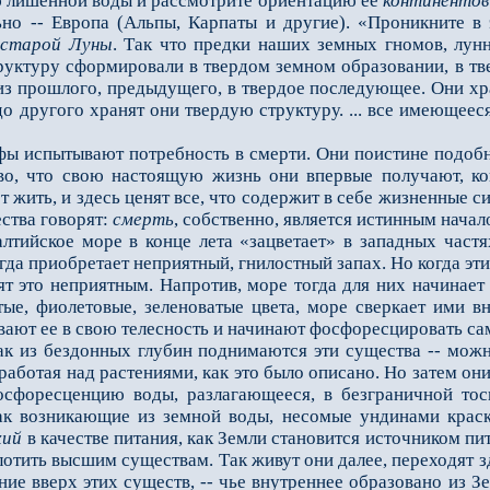
лишенной воды и рассмотрите ориентацию ее
континентов
ьно -- Европа (Альпы, Карпаты и другие). «Проникните в э
в
старой Луны
. Так что предки наших земных гномов, лун
труктуру сформировали в твердом земном образовании, в тв
з прошлого, предыдущего, в твердое последующее. Они хра
до другого хранят они твердую структуру. ... все имеющее
 испытывают потребность в смерти. Они поистине подобны
тво, что свою настоящую жизнь они впервые получают, ко
 жить, и здесь ценят все, что содержит в себе жизненные си
ества говорят:
смерть
, собственно, является истинным нача
йское море в конце лета «зацветает» в западных частях.
огда приобретает неприятный, гнилостный запах. Но когда э
ят это неприятным. Напротив, море тогда для них начинает
тые, фиолетовые, зеленоватые цвета, море сверкает ими 
вают ее в свою телесность и начинают фосфоресцировать са
 из бездонных глубин поднимаются эти существа -- можно
работая над растениями, как это было описано. Но затем о
осфоресценцию воды, разлагающееся, в безграничной тоск
ак возникающие из земной воды, несомые ундинами краски
хий
в качестве питания, как Земли становится источником пи
глотить высшим существам. Так живут они далее, переходят 
ие вверх этих существ, -- чье внутреннее образовано из З