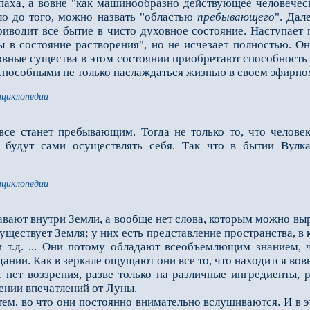
паха, а вовне "как машинообразно действующее человече
ло до того, можно назвать "областью
пребывающего
". Дал
риводит все бытие в чисто духовное состояние. Наступае
ы в состояние растворения", но не исчезает полностью. Он
вные существа в этом состоянии приобретают способность 
пособными не только наслаждаться жизнью в своем эфирном
нциклопедии
е станет пребывающим. Тогда не только то, что человек д
и будут сами осуществлять себя. Так что в бытии Вул
нциклопедии
вают внутри Земли, а вообще нет слова, которым можно вы
 существует Земля; у них есть представление пространства
 т.д. ... Они потому обладают всеобъемлющим знанием, ч
дании. Как в зеркале ощущают они все то, что находится вов
 воззрения, разве только на различные ингредиенты, р
ении впечатлений от Луны.
м, во что они постоянно внимательно вслушиваются. И в эт