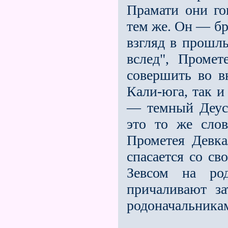
Прамати они го
тем же. Он — бр
взгляд в прошл
вслед", Проме
совершить во в
Кали-юга, так и
— темный Деус-
это то же слов
Прометея Девк
спасается со св
Зевсом на ро
причаливают з
родоначальникам