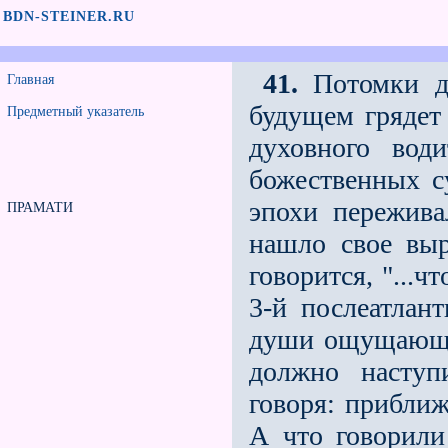
BDN-STEINER.RU
41.
Потомки др
Главная
будущем грядет
Предметный указатель
духовного вод
божественных с
эпохи пережив
ПРАМАТИ
нашло свое выр
говорится, "...
3-й послеатлант
души ощущающе
должно наступ
говоря: приближ
А что говорили