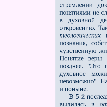
стремлении до
понятиями не сл
в духовной де
откровению. Та
теологических
и
познания, соб
чувственную жиз
Понятие веры 
позднее. "Это 
духовное мож
невозможно". Н
и поныне.
В 5-й послеатл
вылилась в
от