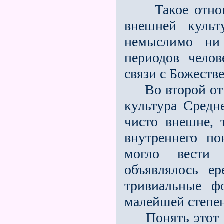
Такое отношен
внешней культ
немыслимо ни
периодов челов
связи с Божеств
Во второй отре
культура Средн
чисто внешне, 
внутреннего п
могло вести
объявлялось е
тривиальные ф
малейшей степен
Понять этот пе