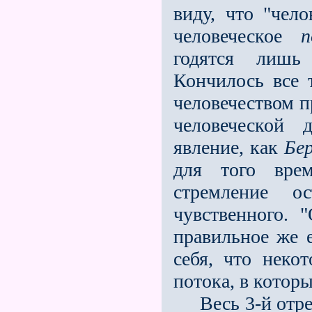
виду, что "чел
человеческое
п
годятся лишь 
Кончилось все т
человечеством п
человеческой 
явление, как
Бе
для того врем
стремление о
чувственного. 
правильное же е
себя, что неко
потока, в котор
Весь 3-й отрез