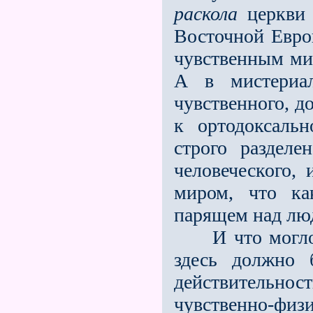
раскола
церкви 
Восточной Евро
чувственным ми
А в мистериал
чувственного, д
к ортодоксаль
строго разделе
человеческого,
миром, что ка
парящем над л
И что могло з
здесь должно 
действительно
чувственно-физ