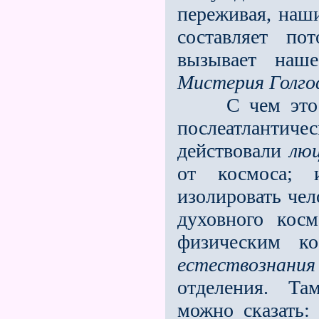
переживая, наши
составляет по
вызывает наш
Мистерия Голго
С чем это свя
послеатлантиче
действовали
люц
от космоса; 
изолировать чел
духовного кос
физическим к
естествознания
отделения. Та
можно сказать: 