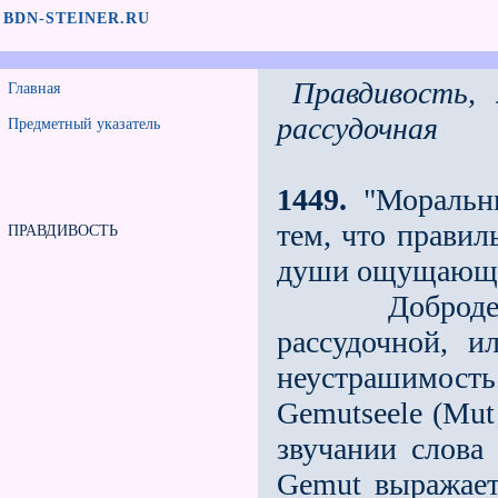
BDN-STEINER.RU
Правдивость
Главная
рассудочная
Предметный указатель
1449.
"Моральны
тем, что правил
ПРАВДИВОСТЬ
души ощущающе
Добродетель
рассудочной, ил
неустрашимость
Gemutseele (Mut 
звучании слова
Gemut выражает­