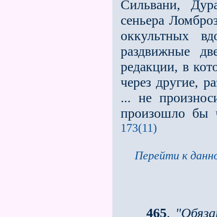
Сильвани, Дур
сеньера Ломброз
оккультных вд
раздвижные дв
редакции, в кот
через другие, р
... не произно
произошло бы чт
173(11)
Перейти к данно
465
.
"Обяза