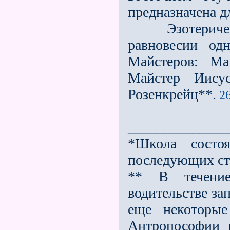
предназначена д
Эзотерически
равновесии од
Майстеров: Ма
Майстер Иису
Розенкрейц**.
26
______________
*Школа состо
последующих ст
** В течени
водительстве з
еще некоторые
Антропософии 