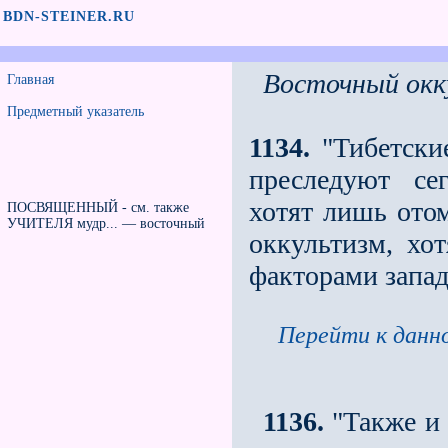
BDN-STEINER.RU
Восточный окк
Главная
Предметный указатель
1134.
"Тибетски
преследуют се
хотят лишь ото
ПОСВЯЩЕННЫЙ - см. также
УЧИТЕЛЯ мудр... — восточный
оккультизм, хо
факторами запа
Перейти к данно
1136.
"Также и 