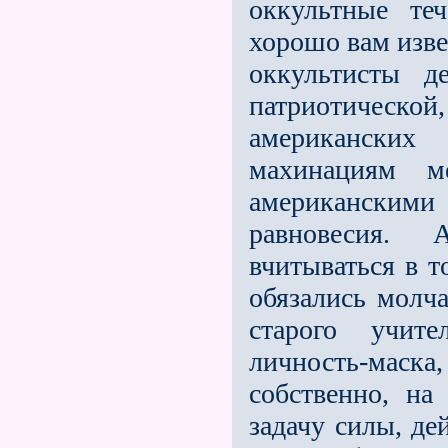
оккультные те
хорошо вам изве
оккультисты д
патриотическ
американских
махинациям м
американскими 
равно­весия
вчитываться в т
обяза­лись молч
старого учите
личность-мас
собственно, н
задачу силы, де