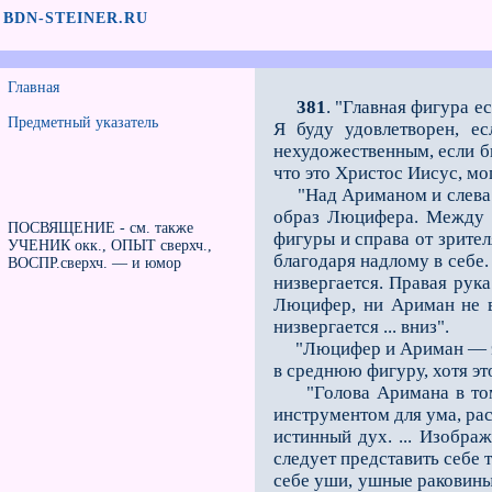
BDN-STEINER.RU
Главная
381
. "Главная фигура е
Предметный указатель
Я буду удовлетворен, е
нехудожественным, если бы
что это Христос Иисус, мог
"Над Ариманом и слева от
образ Люцифера. Между Л
ПОСВЯЩЕНИЕ - см. также
фигуры и справа от зрите
УЧЕНИК окк., ОПЫТ сверхч.,
благодаря надлому в себе.
ВОСПР.сверхч. — и юмор
низвергается. Правая рука
Люцифер, ни Ариман не в
низвергается ... вниз".
"Люцифер и Ариман — это 
в среднюю фигуру, хотя эт
"Голова Аримана в том об
инструментом для ума, рас
истинный дух. ... Изобра
следует представить себе т
себе уши, ушные раковины 