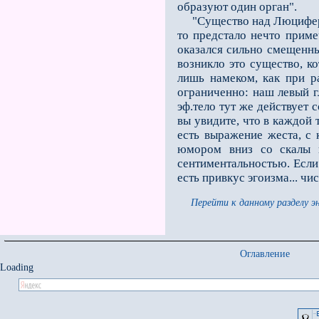
образуют один орган".
"Существо над Люцифером 
то предстало нечто приме
оказался сильно смещенным
воз­никло это существо, 
лишь намеком, как при р
ограниченно: наш левый гл
эф.тело тут же действует 
вы увидите, что в каждой 
есть выражение жеста, с 
юмором вниз со скалы 
сентиментальностью. Если
есть привкус эгоизма... ч
Перейти к данному разделу э
Оглавление
Loading