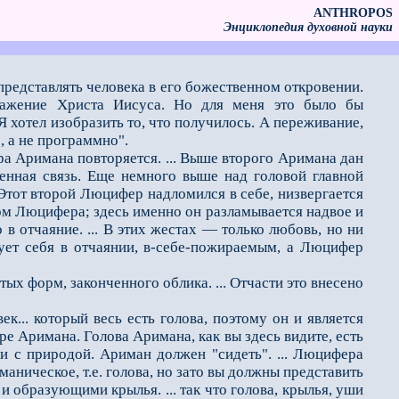
ANTHROPOS
Энциклопедия духовной науки
представлять человека в его божественном откровении.
бражение Христа Иисуса. Но для меня это было бы
Я хотел изобразить то, что получилось. А переживание,
, а не программно".
а Аримана повторя­ется. ... Выше второго Аримана дан
нная связь. Еще немного выше над головой главной
Этот второй Люцифер надломился в себе, низвергается
злом Люцифера; здесь именно он разламывается надвое и
 в отчаяние. ... В этих жестах — только любовь, но ни
ует себя в отчаянии, в-себе-пожираемым, а Люцифер
 форм, законченного облика. ... Отчасти это внесено
.. который весь есть голова, поэтому он и является
е Аримана. Голова Аримана, как вы здесь видите, есть
ии с природой. Ариман должен "сидеть". ... Люцифера
маническое, т.е. голова, но зато вы должны представить
 образующими крылья. ... так что голова, крылья, уши