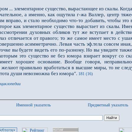
... элементарное существо, вырастающее из скалы. Когда в
чательное, а именно, как ощутила г-жа Валлер, центр тяж
 вправо, и стало необходимо что-то добавить, чтобы это в
которое как элементарное существо вырастает из скалы. Им
ассмотрении духовных обликов тут же вступает в действ
аз отличается от пра­вого; то же самое имеет место с уша
совершенно асимметрично. Левая часть эф.тела совсем иная,
точке вы будете видеть его по-разному. Но вы увидите также
которым это существо не без юмора взирает вокруг со ска
имеет хорошее основание. Вообще говоря, неправильн
 желают правильно вработаться в высшие миры, то не следу
истота души невозможна без юмора".
181 (16)
нциклопедии
Именной указатель
Предметный указатель