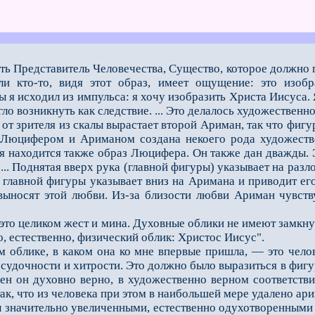
сть Представитель Человечества, Существо, которое должно 
сли кто-то, видя этот образ, имеет ощущение: это изо
 я исходил из импульса: я хочу изобразить Христа Иисуса. 
ло возникнуть как следствие. ... Это делалось художественно
 зрителя из скалы вырастает второй Ариман, так что фигур
юцифером и Ариманом создана некоего рода художестве
ля находится также образ Люцифера. Он также дан дважды. 
 ... Поднятая вверх рука (главной фигуры) указывает на ра
 главной фигуры указывает вниз на Аримана и приво­дит его
ыносят этой любви. Из-за близости любви Ариман чувств
целиком жест и мина. Духовные облики не имеют замкнутых
о, естественно, физический облик: Христос Иисус".
лике, в каком она ко мне впервые пришла, — это человек.
судочности и хитрости. Это должно было выразиться в фигур
жен он духовно верно, в художественно верном соответств
ак, что из человека при этом в наибольшей мере удалено ари
значительно увеличенными, естественно одухотворен­ными и