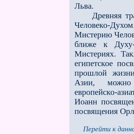
Льва.
Древняя тради
Человеко-Духо
Мистерию Челове
ближе к Духу-
Мистериях. Та
египетское пос
прошлой жизни
Азии, можно 
европейско-ази
Иоанн посвяще
посвя­щения Орл
Перейти к данно