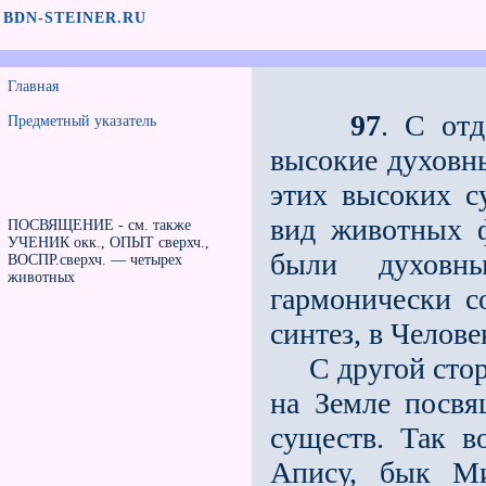
BDN-STEINER.RU
Главная
97
. С от
Предметный указатель
высокие духовн
этих высоких с
вид животных ф
ПОСВЯЩЕНИЕ - см. также
УЧЕНИК окк., ОПЫТ сверхч.,
были духовн
ВОСПР.сверхч. — четырех
животных
гармонически с
синтез, в Челове
С другой сторо
на Земле посвя
существ. Так в
Апису, бык М