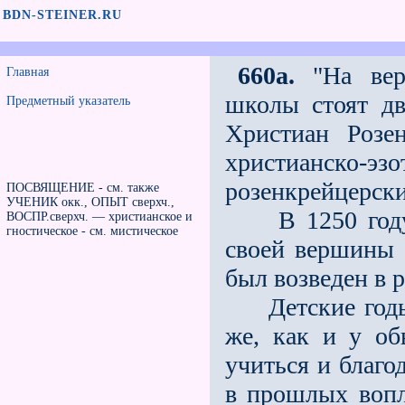
BDN-STEINER.RU
660a.
"На верш
Главная
школы стоят д
Предметный указатель
Христиан Розе
христианско
розенкрейцерск
ПОСВЯЩЕНИЕ - см. также
УЧЕНИК окк., ОПЫТ сверхч.,
В 1250 году в
ВОСПР.сверхч. — христианское и
гностическое - см. мистическое
своей вершины 
был возведен в 
Детские годы 
же, как и у об
учиться и благо
в прошлых вопл