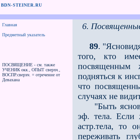
BDN-STEINER.RU
6. Посвященны
Главная
Предметный указатель
89
. "Ясновид
того, кто име
посвященным ж
ПОСВЯЩЕНИЕ - см. также
УЧЕНИК окк., ОПЫТ сверхч.,
подняться к инс
ВОСПР.сверхч. = отречение от
Девахана
что посвященны
случаях не види
"Быть ясновид
эф. тела. Если
астр.тела, то 
переживать гл