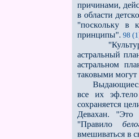
причинами, дейс
в области детск
"поскольку в 
принципы".
98 (1
"Культура и
астральный пла
астральном пла
таковыми могут
Выдающиеся уч
все их эф.тело
сохраняется цел
Девахан. "Это
"Правило
бел
вмешиваться в с