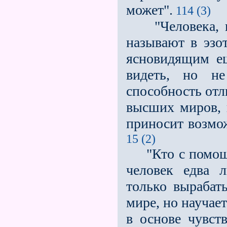
может".
114 (3)
"Человека, ко
называют в эзо
ясновидящим ещ
видеть, но не
способность отл
высших миров, 
приносит возмож
15 (2)
"Кто с помощь
человек едва л
только вырабат
мире, но научае
в основе чувст