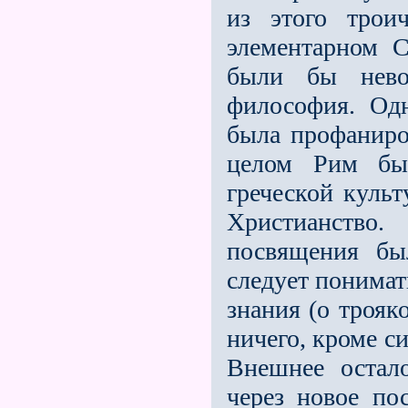
из этого трои
элементарном С
были бы нево
философия. Од
была профаниро
целом Рим бы
греческой куль
Христианств
посвящения бы
следует понимат
знания (о трояк
ничего, кроме с
Внешнее остал
через новое по