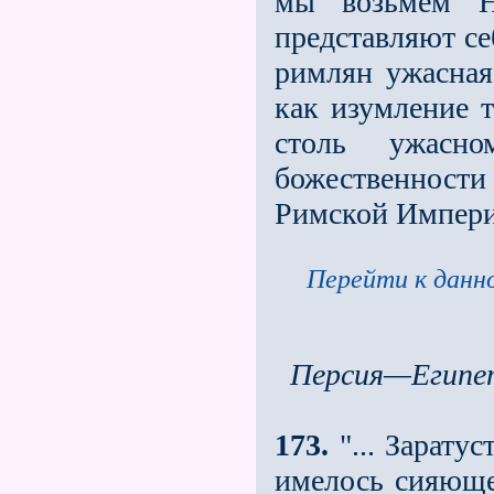
мы возьмeм Н
представляют се
римлян ужасная
как изумление т
столь ужасно
божественности
Римской Импери
Перейти к данно
Персия—Егип
173.
"... Заратус
имелось сияюще