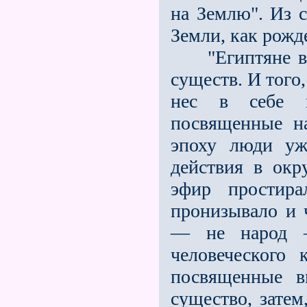
на Землю". Из с
Земли, как рожд
"Египтяне вид
существ. И тoгo,
нeс в себе к
посвященные н
эпоху люди уж
действия в ок
эфир простира
пронизывало и 
— не народ —
человеческого 
посвященные в
существо, зате