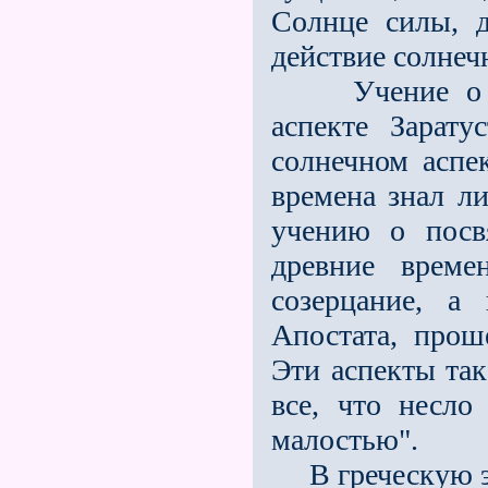
Солнце силы, 
действие солнеч
Учение о трe
аспекте Зарату
солнечном аспе
времена знал ли
учению о посв
древние време
созерцание, а
Апостата, прош
Эти аспекты так
всe, что несло
малостью".
В греческую эк