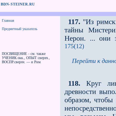
BDN-STEINER.RU
117.
"Из римски
Главная
тайны Мистери
Предметный указатель
Нерон. ... они
175(12)
ПОСВЯЩЕНИЕ - см. также
УЧЕНИК окк., ОПЫТ сверхч.,
Перейти к данно
ВОСПР.сверхч. — и Рим
118.
Круг лиц
древности выпо
образом, чтобы 
непосредственно