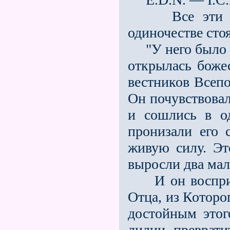
Все эти пере
одиночестве сто
"У него было чу
открылась божес
вестников Всепо
Он почувствовал
и сошлись в од
пронизали его 
живую силу. Эт
выросли два малы
И он воспринял
Отца, из Которо
достойным этог
лилии преврати