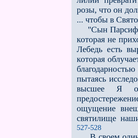
розы, что он до
... чтобы в Свят
"Сын Парсифал
которая не прих
Лебедь есть вы
которая облучае
благодарность
пытаясь исслед
высшее Я от
предостережени
ощущение внеш
святилище наш
527-528
В своем одино