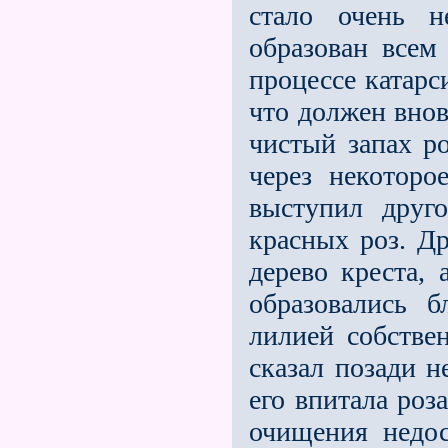
стало очень н
образован всем 
процессе катарс
что должен вновь
чистый запах ро
через некотор
выступил друг
красных роз. Д
дерево креста,
образовались б
лилией собстве
сказал позади н
его впитала роз
очищения недос