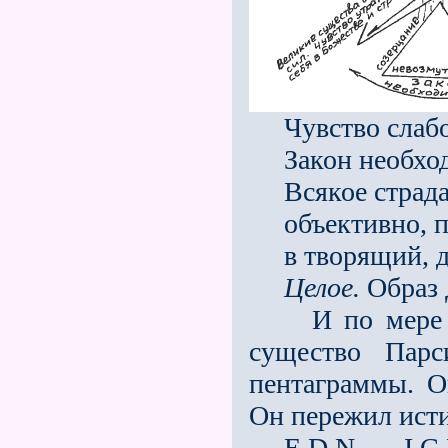
Чувство слабос
Закон необходи
Всякое страдан
объективно, пок
в творящий, д
Целое.
Образ 
И по мере тог
существо Пар
пентаграммы. О
Он пережил исти
E.D.N. — I.C.M