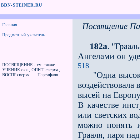
BDN-STEINER.RU
Посвящение П
Главная
Предметный указатель
182а
. "Граал
Ангелами он уд
518
ПОСВЯЩЕНИЕ - см. также
УЧЕНИК окк., ОПЫТ сверхч.,
"Одна высокая
ВОСПР.сверхч. — Парсифаля
воздействовала 
высей на Европу
В качестве инс
или светских во
можно понять и
Грааля, паря на