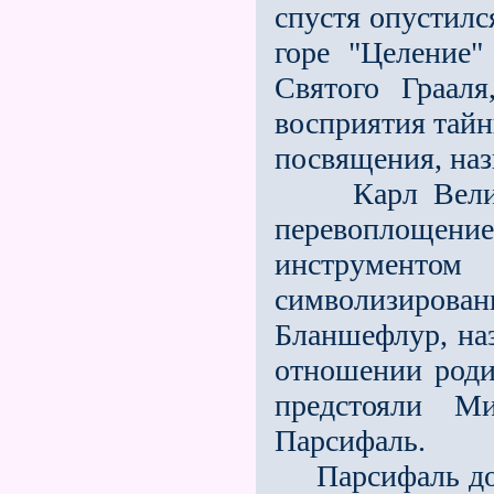
спустя опустилс
горе "Целение"
Святого Граал
восприятия тайн
посвящения, на
Карл Велики
перевоплощени
инструменто
символизирова
Бланшефлур, на
отношении роди
предстояли М
Парсифаль.
Парсифаль долж