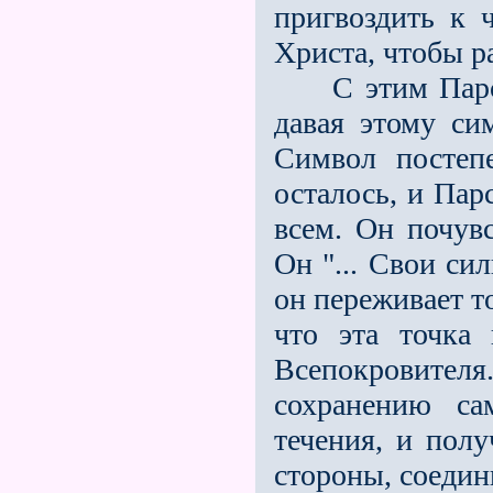
пригвоздить к 
Христа, чтобы р
С этим Парсиф
давая этому си
Символ постеп
осталось, и Пар
всем. Он почувс
Он "... Свои си
он переживает т
что эта точка 
Всепокровител
сохранению са
течения, и полу
стороны, соедин