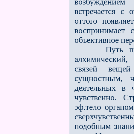
возбуждением 
встречается с
оттого появляе
воспринимает с
объективное пер
Путь познан
алхимический,
связей вещей
сущностным, ч
деятельных в 
чувственно. С
эф.тело органом
сверхчувствен
подобным знани