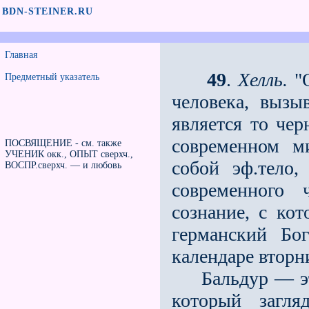
BDN-STEINER.RU
Главная
49
.
Хелль.
"О
Предметный указатель
человека, вызы
является то чер
современном ми
ПОСВЯЩЕНИЕ - см. также
УЧЕНИК окк., ОПЫТ сверхч.,
собой эф.тело
ВОСПР.сверхч. — и любовь
современного
сознание, с ко
германский Б
календаре вторн
Бальдур — это 
который загля