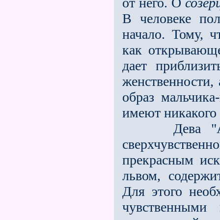
от него. О
созе
В человеке по
начало. Тому, 
как открывающе
дает приблизит
женственности, 
образ мальчика
имеют ни­какого
Дева "Алхим
сверхчувственн
пре­красным иск
львом, содержи
Для этого необ
чувственными 