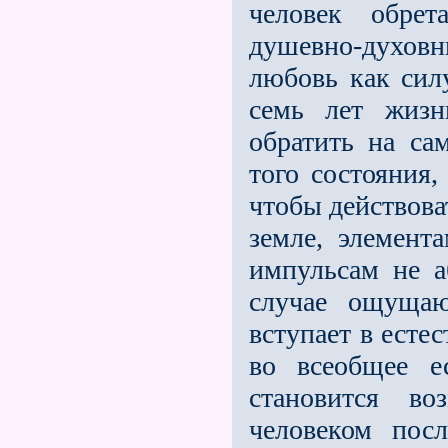
человек обрет
душевно-духов
любовь как силу
семь лет жизн
обратить на са
того состояния,
чтобы действоват
земле, элемент
импульсам не а
случае ощущаю
вступает в ес­те
во всеобщее е
стано­вится в
человеком пос