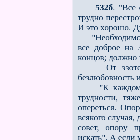
532б
. "Все
трудно перестро
И это хорошо. Д
"Необходимо не
все доброе на 
концов; должно 
От эзотерич
безлюбовность и
"К каждому э
трудности, тяж
опереться. Опо
всякого случая,
совет, опору 
искать". А если 