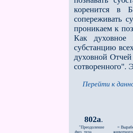
коренится в 
сопереживать с
проникаем к поз
Как духовное
субстанцию всех
духовной Отчей 
сотворенного". 
Перейти к данно
802а
.
"Преодоление
= Вырабо
физ. тела
животного