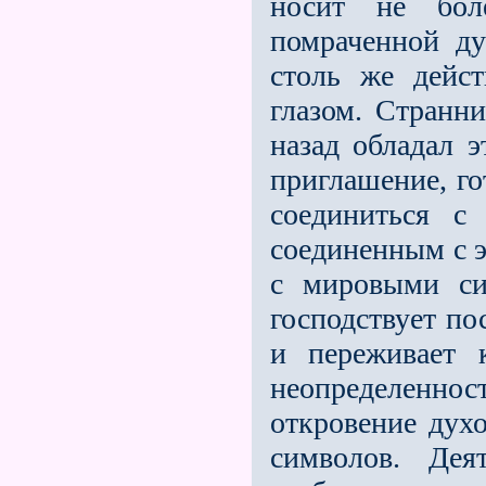
носит не бол
помраченной ду
столь же дейст
глазом. Странн
назад обладал э
приглашение, го
соединиться с
соединенным с э
с мировыми си
господствует по
и переживает 
неопределенн
откровение духо
символов. Дея