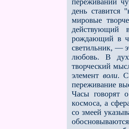
переживаний чу
день ставится "
мировые творч
действующий 
рождающий в ч
светильник, — э
любовь. В ду
творческий мыс
элемент
воли
. С
переживание выс
Часы говорят 
космоса, а сфер
со змеей указыв
обосновываютс