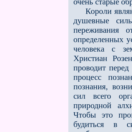
очень старые об
Короли являют 
душевные силы
переживания 
определенных ус
человека с з
Христиан Розе
про­водит перед
процесс позна
познания, воз
сил всего орг
природной алх
Чтобы это про
будиться в с