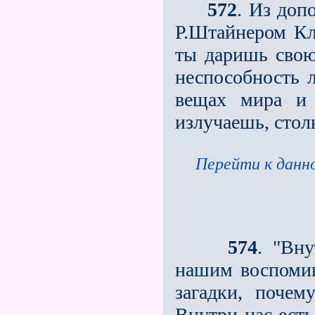
572
. Из доп
Р.Штайнером Кл
ты даришь свою
неспособность 
вещах мира и
излучаешь, столь
Перейти к данно
574
. "Вн
нашим воспоми
загадки, поче
Внутри нас есть