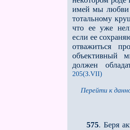
имей мы любви 
тотальному круш
что ее уже нел
если ее сохраня
отважиться пр
объективный м
должен облада
205(З.VII)
Перейти к данно
575
. Беря а