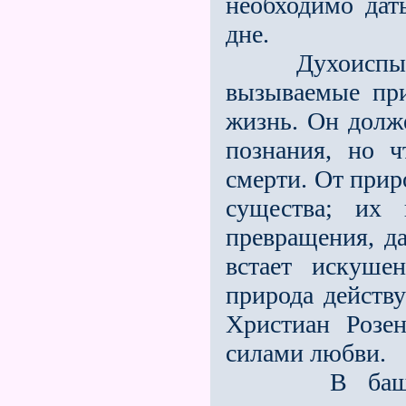
необходимо дат
дне.
Духоиспытате
вызываемые при
жизнь. Он долж
познания, но ч
смерти. От прир
существа; их 
превращения, да
встает искуше
природа действ
Христиан Розе
силами любви.
В башне "О