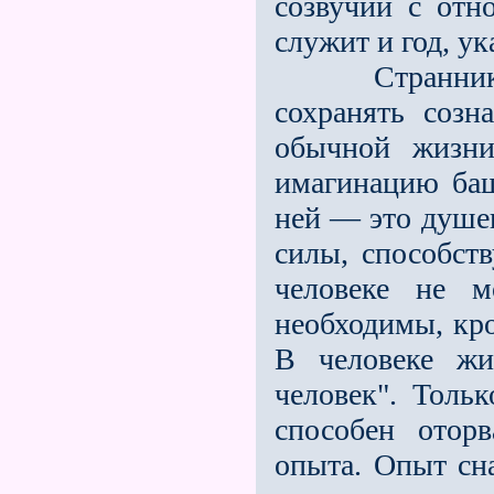
созвучии с от
служит и год, у
Странник пог
сохранять созн
обычной жизни
имагинацию баш
ней — это душе
силы, способст
человеке не м
необходимы, кро
В человеке жи
человек". Тольк
способен отор
опыта. Опыт сна