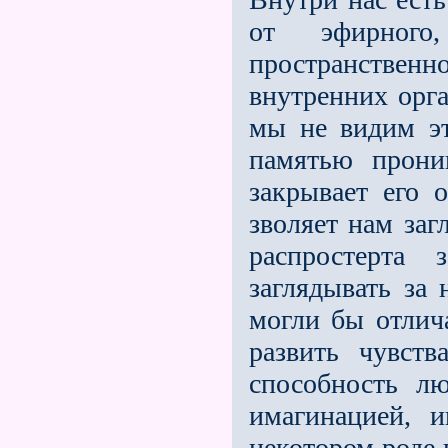
от эфирного
пространствен
внутренних орга
мы не видим э
памятью прони
закрывает его 
зволяет нам заг
распростерта
заглядывать за
могли бы отлич
развить чувст
способность лю
имагинацией, 
некотором роде 