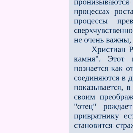
пронизываютс
процессах рост
процессы пре
сверхчувственн
не очень важны,
Христиан Розе
камня". Этот 
познается как о
соединяются в д
показывается, 
своим преображ
"отец" рождае
привратнику ес
становится стр