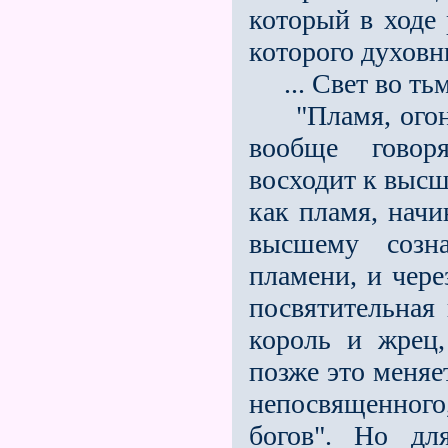
который в ходе 
которого духовн
... Свет во тьму
"Пламя, огонь
вообще говоря
восходит к высш
как пламя, начи
высшему созн
пламени, и чер
посвятительная
король и жрец
позже это меняе
непосвященного,
богов". Но дл