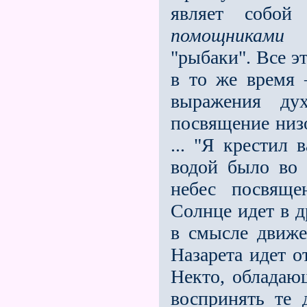
являет собой
помощниками
П
"рыбаки". Все э
в то же время 
выражения ду
посвящение низо
... "Я крестил
водой было во 
небес посвяще
Солнце идет в д
в смысле движе
Назарета идет о
Некто, облада
воспринять те 