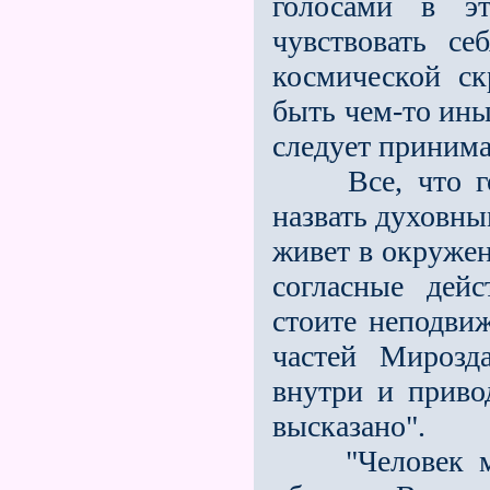
голосами в эт
чувствовать се
космической ск
быть чем-то иным
следует приним
Все, что гово
назвать духовны
живет в окружен
согласные дей
стоите неподвиж
частей Мирозд
внутри и приво
высказано".
"Человек може