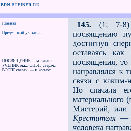
BDN-STEINER.RU
145.
(1; 7-8)
Главная
посвящению пу
Предметный указатель
достигнув спер
оставаясь как
посвящения, то 
ПОСВЯЩЕНИЕ - см. также
УЧЕНИК окк., ОПЫТ сверхч.,
направлялся к 
ВОСПР.сверхч. — и космос
связи с каким-
Но сначала ег
материального (
Мистерий, или 
Крестителя
— з
человека направ