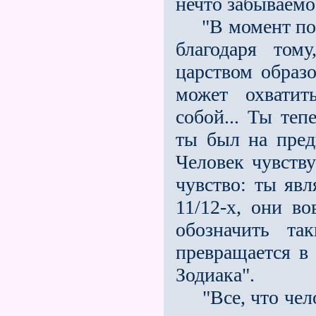
нечто забываемо
"В момент погр
благодаря том
царством образо
может охватит
собой... Ты теп
ты был на преды
Человек чувству
чувство: ты явл
11/12-х, они во
обозначить та
превращается в
Зодиака".
"Все, что чело