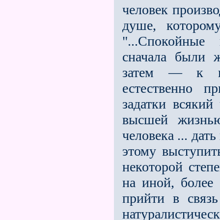
человек произво
душе, котором
"...Спокойные
сначала были 
затем — к по
естественно п
задатки всякий 
высшей жизнью
человека ... дат
этому выступит
некоторой степ
на иной, более
прийти в связ
натуралистиче