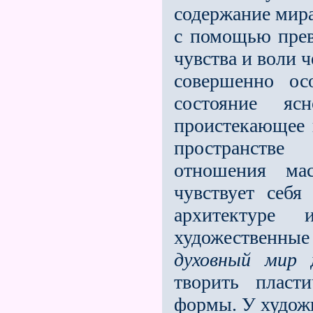
содержание мира
с помощью пре
чувства и воли 
совершенно о
состояние я
проистекающее и
пространств
отношения ма
чувствует себя
архитектур
художественны
духовный
мир
д
творить пласт
формы. У художн