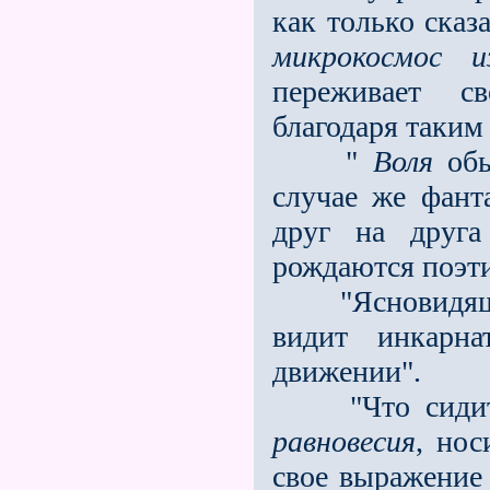
как только сказ
микрокосмос и
переживает с
благодаря таким
"
Воля
обы
случае же фант
друг на друга
рождаются поэти
"Ясновидящий,
видит инкарн
движении".
"Что сидит в 
равновесия
, но
свое выражение 