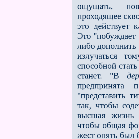
ощущать, по
проходящее скво
это действует 
Это "побуждает 
либо дополнить е
излучаться том
способной стать
станет. "В
де
предпринята 
"представить ти
так, чтобы сод
высшая жизнь н
чтобы общая фор
жест опять был 