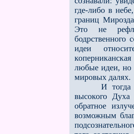
сознавали: уви
где-либо в небе
границ Мирозда
Это не рефле
бодрственного 
идеи относит
коперниканска
любые идеи, но 
мировых далях.
И тогда Хри
высокого Духа
обратное излуч
возможным благ
подсознательно