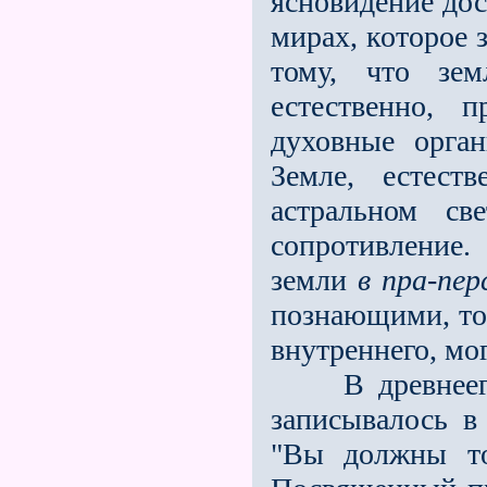
ясновидение дос
мирах, которое 
тому, что зем
естественно, 
духовные орга
Земле, естест
астральном св
сопротивление.
земли
в пра-пер
познающими, то 
внутреннего, мо
В древнеегип
записывалось в
"Вы должны то