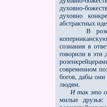
духовно-божес
духовно-божес
духовно конкр
абстрактных иде
В розенкрей
коперниканскую
созна­ния в отв
говорили в эти 
розенкрейцера
современном поз
богов, дабы они
людям.
И так это о
милые друзья: