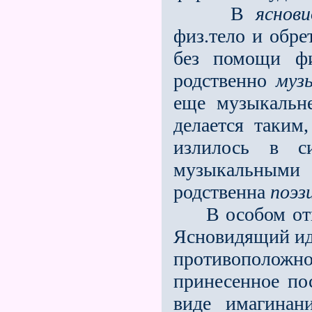
В
яснови
физ.тело и обре
без помощи фи
родственно
муз
еще музыкальн
делается таким
излилось в с
музыкальными 
родственна
поэз
В особом отно
Ясновидящий иде
противополож
принесенное по
виде имагинан