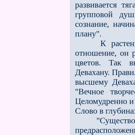
развивается тя
групповой душ
сознание, начи
плану".
К растениям 
отношение, он р
цветов. Так в
Девахану. Прави
высшему Деваха
"Вечное творч
Целомудренно и 
Слово в глубина
"Существовал
предрасположе