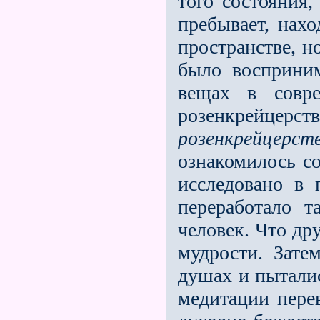
того состояния
пребывает, нахо
пространстве, н
было восприним
вещах в совре
розенкрейцерс
розенкрейцерст
ознакомилось со
исследовано в 
переработало т
человек. Что др
мудрости. Зате
душах и пытали
медитации перев