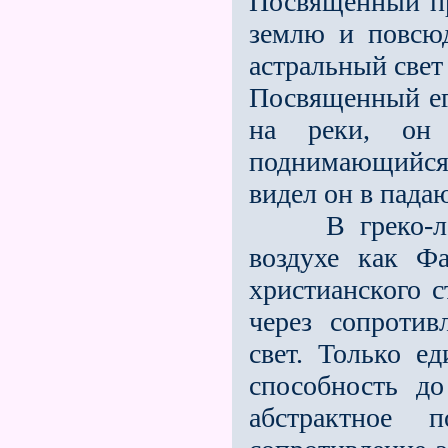
Посвященный пр
землю и повсюд
астральный свет
Посвященный ег
на реки, он
поднимающийся 
видел он в пада
В греко-лати
воздухе как Ф
христианского 
через сопротив
свет. Только е
способность до
абстрактное 