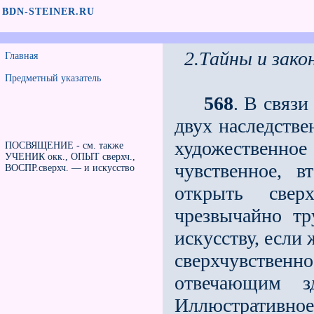
BDN-STEINER.RU
2.Тайны и зак
Главная
Предметный указатель
568
. В связи
двух наследстве
художественн
ПОСВЯЩЕНИЕ - см. также
УЧЕНИК окк., ОПЫТ сверхч.,
чувственное, 
ВОСПР.сверхч. — и искусство
открыть сверх
чрезвычайно тр
искусству, если
сверхчувственно
отвечающим з
Иллюстративное,