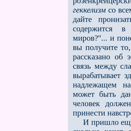
розенкрейцерс
геккелизм
со все
дайте прониза
содержится в
миров?"... и по
вы получите то,
рассказано об 
связь между сл
вырабатывает зд
надлежащем на
может быть да
человек долже
принести навстр
И пришло еще н