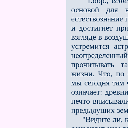
Т.обр.,
есте
основой для в
естествознание 
и достигнет пр
взгляде в возду
устремится аст
неопределенн
прочитывать т
жизни. Что, по 
мы сегодня там 
означает: древн
нечто вписывали
предыдущих зем
"Видите ли, ка