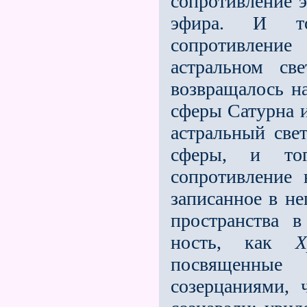
сопротивление э
эфира. И то
сопротивление
астраль­ном с
возвращалось н
сферы Сатурна и
астральный све
сферы, и тог
сопротивление 
записанное в не
пространства 
ность, как
Х
посвященные
созерцаниями, 