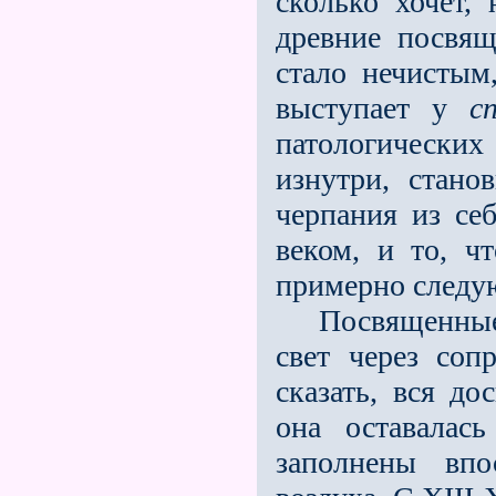
сколько хочет, 
древние посвящ
стало нечистым,
выступает у
с
патологических
изнутри, стано
черпания из се
веком, и то, ч
примерно следу
Посвященные д
свет через соп
сказать, вся до
она оставалас
заполнены впо