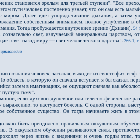
ученик становится зрелым для третьей ступени". "Все прех
 этом пути че­ловек постепенно узнает, что он сам есть малы
 с миром. Далее идет упорядочивание дыхания, а затем у
овладение собственным вниманием, полное углубление в о
имания. Тогда пробуж­дается внутреннее зрение (Дхиани).
54 (
сознательно свет, излучаемый минеральным царством, отр
ащает свет назад миру — свет человеческого царства".
266-1, с
нциклопедии
нии сознания человек, засыпая, выходит из своего физ. и эф.
о область, в которую он сначала вступает, я бы сказал, перв
йся за­тем в имагинациях, ее ощущают сначала как абсолют
у пустую тьму".
онии, если духовно-душевное или телесно-физическое раз
 выражению, то наступает болезнь. С од­ной стороны, высту
вое собственное существо. Он тогда начинаете жить в это
жно быть преодолено правильным оккультным обучение
езнь. В оккультном обучении развиваются силы, противос
оходят через жизнь с ви­дениями и очень горды этим, то