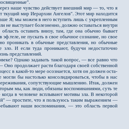
"посвященные".
ерез наше чувство действует внешний мир — то, что я
т ткущий мир Иерархии Ангелов". Этот мир находится
 наше Я; мы можем в него вступить лишь с укрепленным
ли не высту­пает болезненно, должно оставаться внутри
 область оставить внизу, там, где она обычно бывает
в эф.теле, не пускать в свое обычное со­знание, но свое
жно про­никать в обычные представления, но обычные
е зло. И если туда проникают, будучи недостаточно
изнь представлений.
еке? Однако зада­вать такой вопрос, — все равно что
? — Оно продолжает расти благодаря своей собственной
цесс в какой-то мере осознается, хотя он должен оста­
е могли бы настолько консо­лидироваться, чтобы в нас
ь переживания, сопутствующие мышлению. Итак, должен
торым мы, как люди, обязаны воспоминаниями, суть те
когда в человеке всплывают мотивы зла. В некоторой
ой" — простите, что я пользуюсь таким выражением —
 пребывают наши воспоминания, — это область первой