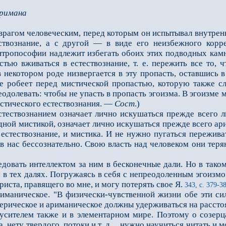
Аримана
 врагом человеческим, перед которым он испытывал внутрен
твознание, а с другой — в виде его неизбежного коррел
нтропософии надлежит избегать обоих этих подводных камне
стью вживаться в естествознание, т. е. пережить все то, 
 некотором роде низвергается в эту пропасть, оставшись в
е робеет перед мистической пропастью, которую также сл
еодолевать: чтобы не упасть в пропасть эгоизма. В эгоизме м
истического естествознания. —
Сост
.)
ствознанием означает лично искушаться прежде всего л
дной мистикой, означает лично искушаться прежде всего ари
естествознание, и мистика. И не нужно пугаться пережива
 в нас бессознательно. Свою власть над человеком они тер
ать интеллектом за ним в бесконечные дали. Но в таком 
м в тех далях. Погружаясь в себя с непреодоленным эгоизм
иста, правящего во мне, и могу потерять свое Я.
343, с. 379-3
ическое. "В физически-чувственной жизни обе эти силы 
ерическое и ариманическое должны удерживаться на рассто
телем также и в элементарном мире. Поэтому о созерцан
, нету твердого, потоки и т. д. ...нужно научиться читать и 