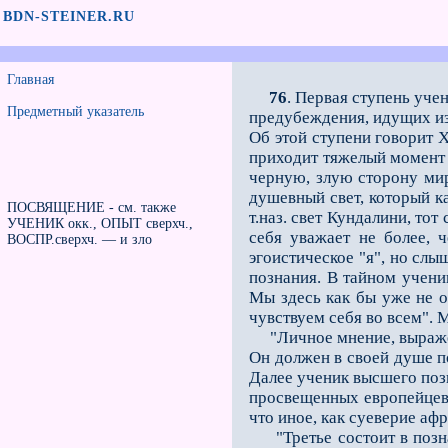
BDN-STEINER.RU
Главная
76
. Первая ступень уче
Предметный указатель
предубеждения, идущих из
Об этой ступени говорит Х
приходит тяжелый момент 
черную, злую сторону мир
душевный свет, который ка
ПОСВЯЩЕНИЕ - см. также
т.наз. свет Кундалини, тот
УЧЕНИК окк., ОПЫТ сверхч.,
себя уважает не более, 
ВОСПР.сверхч. — и зло
эгоистическое "я", но слы
по­знания. В тайном учен
Мы здесь как бы уже не 
чувствуем себя во всем".
"Личное мнение, выражени
Он должен в своей душе по
Далее ученик высшего позн
просвещенных европейцев".
что иное, как суеверие аф
"Третье состоит в познан