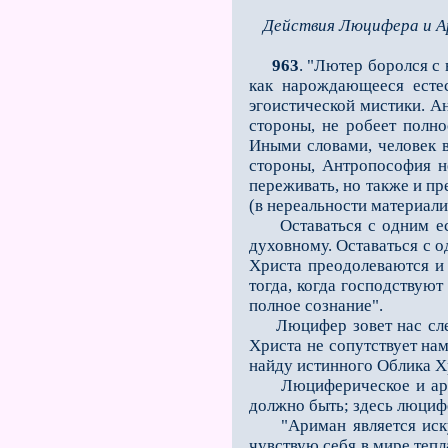
Действия Люцифера и 
963
. "Лютер боролся с
как нарождающееся естес
эгоистической мистики. А
стороны, не робеет полно
Иными словами, человек в
стороны, Антропософия н
переживать, но также и пр
(в нереальности материал
Оставаться с одним есте
духовному. Оставаться с о
Христа преодолеваются и 
тогда, когда господствуют
полное сознание".
Люцифер зовет нас следов
Христа не сопутствует на
найду истинного Облика Хр
Люциферическое и ариман
должно быть; здесь люциф
"Ариман является искуси
чувствую себя в мире тепла