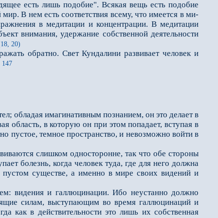
одящее есть лишь подобие". Всякая вещь есть подобие
й мир. В нем есть соответствия всему, что имеется в ми­
пражнения в медитации и концентрации. В медитации
бъект внимания, удержание собственной деятельности
18, 20)
ажать обратно. Свет Кундалини развивает человек и
. 147
 тел; обладая имагинативным познанием, он это делает в
ая область, в которую он при этом попадает, вступая в
но пустое, темное пространство, и невозможно войти в
виваются слишком односторонне, так что обе стороны
пает болезнь, когда человек туда, где для него должна
м пустом существе, а именно в мире своих видений и
м: видения и галлюцинации. Ибо неустанно должно
тоящие силам, выступающим во время галлюцинаций и
гда как в действительности это лишь их собственная