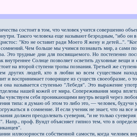
ничества состоит в том, что человек учится совершенно объ
нутри. Такого человека еще называют безродным, "ибо он в
ристос: "Кто не оставит ради Моего Я жену и детей...". "Ко
сомнений. Чем больше мы учимся познавать мир, а сами по
а. Это трудные дни для посвящаемого. Но постепенно пос
к внутреннее Солнце позволяет осветить духовные вещи и су
 стоит на второй ступени тропы познания. Третьей же ступен
чем других людей, кто в любви ко всем существам наход
шит и воспри­нимает говорящее из существ своеобразие, о т
ии она называется ступенью "Лебедя". Это выражение употр
отделены нашей кожей от мира. Сопереживания мира вплет
 Мы чувствуем себя проникающими внутрь вещей через любов
я типа: я думаю об этом то либо это, — человек, будучи у
гружаться в сомнение. И если ученик не знает, что на все 
ания должен преодолевать суеверия, "и не только суеверия
 Напр., проф. Вундт объясняет гипноз тем, что в определе
риканцев".
ии иллюзорности собственной самости, когда человек вну