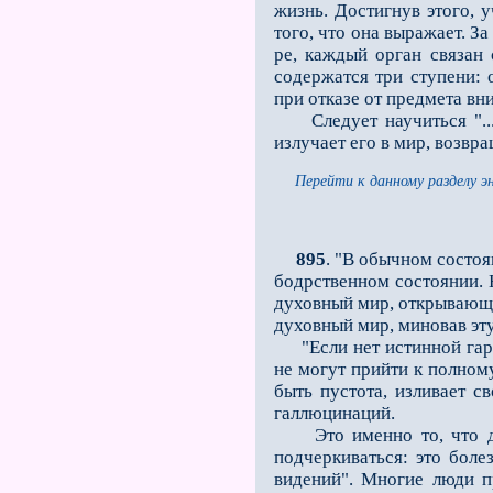
жизнь. Достигнув этого, 
того, что она выражает. За
ре, каждый орган связан
содержатся три ступени: 
при отказе от предмета вн
Следует научиться "... 
излучает его в мир, возвр
Перейти к данному разделу э
895
. "В обычном состоя
бодрственном состоянии. Н
духовный мир, открывающи
духовный мир, миновав эт
"Если нет истинной гарм
не могут прийти к полному
быть пустота, изливает с
галлюцинаций.
Это именно то, что дол
подчеркиваться: это бол
видений". Многие люди пр