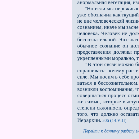
анормальная вегета­ция, и
"Но если мы переживаем п
уже обозначил как ткущий
не вне человеческой жизни
сознанием, иначе мы засне
человека. Человек не дол
бессознательной. Это зна­ч
обычное сознание он дол
представления должны пр
укрепленными морально, то
"В этой связи можно было
спрашивать: почему растен
силе. Мы носим в себе про
ваться в бессознательном
возникли воспоминания, ч
совершаться процесс отми
же самые, которые выступ
степени склонность опред
того, что должно остават
Иерархии.
206 (14.VIII)
Перейти к данному разделу э