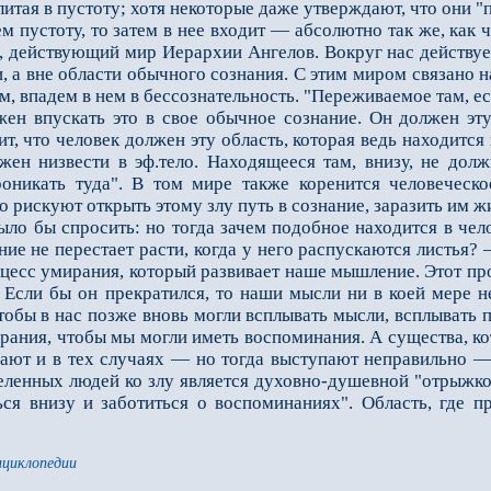
злитая в пустоту; хотя некоторые даже утверждают, что они 
устоту, то затем в нее входит — абсолютно так же, как ч
, действующий мир Иерархии Ангелов. Вокруг нас действуе
, а вне об­ласти обычного сознания. С этим миром связано
м, впадем в нем в бессознательность. "Переживаемое там, ес
жен впускать это в свое обычное сознание. Он должен эту
ит, что человек должен эту область, которая ведь находится 
жен низвести в эф.тело. Находящееся там, внизу, не дол
оникать туда". В том мире также ко­ренится человеческо
 риску­ют открыть этому злу путь в сознание, заразить им ж
 бы спросить: но тогда зачем подобное находится в челов
ие не перестает расти, когда у него распу­скаются листья
цесс уми­рания, который развивает наше мышление. Этот про
. Если бы он прекратился, то наши мысли ни в коей мере н
тобы в нас позже вновь могли всплывать мысли, всплы­ват
рания, чтобы мы могли иметь воспоминания. А существа, ко
ают и в тех случаях — но тогда выступают неправильно — 
еленных людей ко злу является духовно-душевной "отрыжк
ься внизу и заботиться о вос­поминаниях". Область, где
нциклопедии