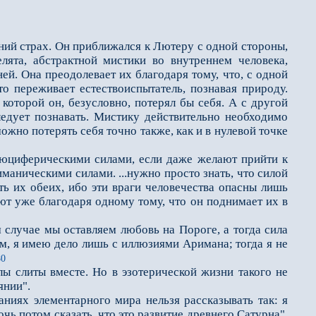
ний страх. Он приближался к Лютеру с одной стороны,
ята, абстрактной мистики во внутреннем человека,
й. Она преодолевает их благодаря тому, что, с одной
что переживает естествоиспытатель, познавая природу.
 которой он, безусловно, потерял бы себя. А с другой
едует познавать. Мистику действительно необходимо
ожно потерять себя точно также, как и в нулевой точке
юциферическими силами, если даже желают прийти к
маническими силами. ...нужно просто знать, что силой
ть их обеих, ибо эти враги человечества опасны лишь
яют уже благодаря одному тому, что он поднимает их в
случае мы оставляем любовь на Пороге, а тогда сила
ом, я имею дело лишь с иллюзиями Аримана; тогда я не
80
слиты вместе. Но в эзотерической жизни такого не
янии".
иях элементарного мира нельзя рассказывать так: я
мочь потом сказать, что это развитие древнего Сатурна".