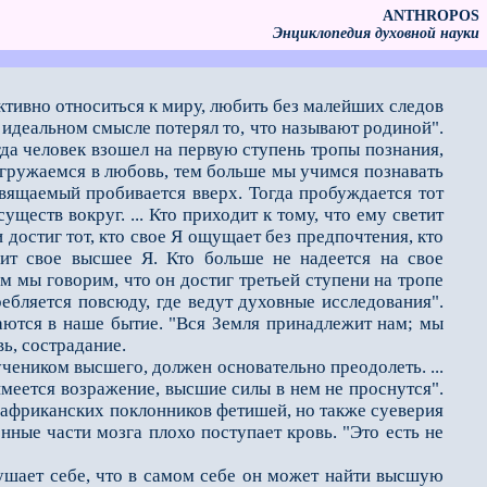
ANTHROPOS
Энциклопедия духовной науки
ективно относиться к миру, любить без малейших следов
 идеальном смысле потерял то, что называют родиной".
гда человек взошел на первую ступень тропы позна­ния,
гружаемся в любовь, тем больше мы учимся познавать
вящаемый пробивается вверх. Тогда пробуждается тот
ществ вокруг. ... Кто приходит к тому, что ему светит
и достиг тот, кто свое Я ощущает без предпочтения, кто
ит свое высшее Я. Кто больше не надеется на свое
ом мы говорим, что он достиг третьей ступени на тропе
ебляется повсюду, где ве­дут духовные исследования".
аются в наше бытие. "Вся Земля принадлежит нам; мы
ь, сострадание.
чеником высшего, должен основательно преодолеть. ...
имеется возражение, высшие силы в нем не проснутся".
 африканских поклонников фетишей, но также суеве­рия
нные части мозга плохо поступает кровь. "Это есть не
шает себе, что в са­мом себе он может найти высшую