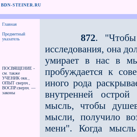
BDN-STEINER.RU
Главная
Предметный
872
. "Чтобы
указатель
исследования, она дол
умирает в нас в мы
ПОСВЯЩЕНИЕ -
пробуждается к сов
см. также
УЧЕНИК окк.,
иного рода раскрыва
ОПЫТ сверхч.,
ВОСПР.сверхч. —
внутренней острой 
законы
мысль, чтобы душев
мысли, получило во
мени". Когда мысль