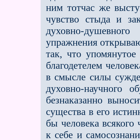
ним тотчас же высту
чувство стыда и за­
духовно-душевно
упражнения открывают
так, что упомянутое
благодетелем челове­к
в смысле силы сужде
духовно-научного о
безнаказанно выноси
сущест­ва в его исти
бы человека всякого ч
к себе и самосознан