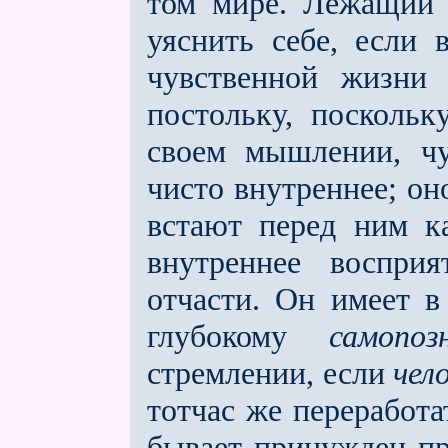
том мире. Лежащий 
уяснить себе, если 
чувственной жизни 
постольку, поскольк
своем мышлении, чу
чисто внутреннее; оно
встают перед ним к
внутреннее воспри
отчасти. Он имеет в
глубокому
самопоз
стремлении, если
чел
тотчас же переработа
бывает принужден пр