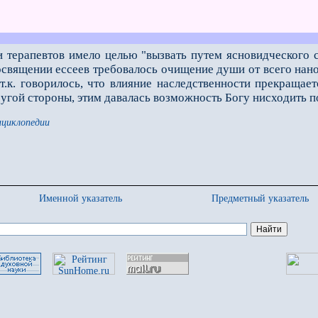
 терапевтов имело целью "вызвать путeм ясновидческого 
освящении ессеев требовалось очищение души от всего нано
 т.к. говорилось, что влияние наследственности прекращае
другой стороны, этим давалась возможность Богу нисходить 
нциклопедии
Именной указатель
Предметный указатель