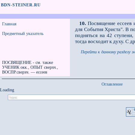
BDN-STEINER.RU
10.
Посвящение ессеев и
Главная
для События Христа". В п
Предметный указатель
подняться на 42 ступени,
тогда восходит к духу. С 
Перейти к данному разделу э
ПОСВЯЩЕНИЕ - см. также
УЧЕНИК окк., ОПЫТ сверхч.,
ВОСПР.сверхч. — ессеев
Оглавление
Loading