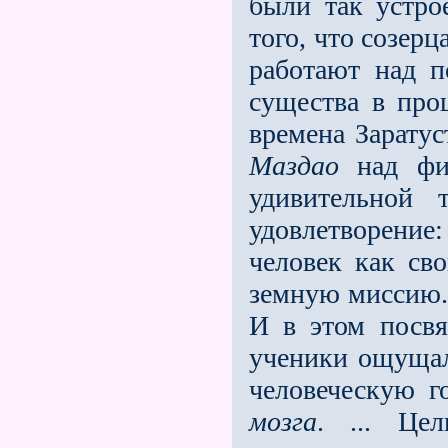
были так устро
того, что созерц
работают над п
существа в про
времена Зарату
Маздао
над фи
удивительной 
удовлет­ворение
человек как св
земную миссию. 
И в этом посвя
ученики ощущал
человеческую г
мозга
. ... Це