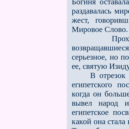
Богиня оставал
раздавалась мир
жест, говорив
Мировое Слово.
Проходивши
возвращавшие
серьезное, но п
ее, святую Изиду
В отрезок вр
египетского по
когда он больш
вывел народ и
египетское пос
какой она стала