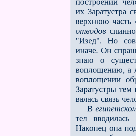
построении чел
их Заратустра 
верхнюю часть 
отводов
спинног
"Изед". Но сов
иначе. Он спраш
знаю о сущест
воплощению, а 
воплощении об
Заратустры тем 
валась связь че
В
египетско
тел вводилась
Наконец она по