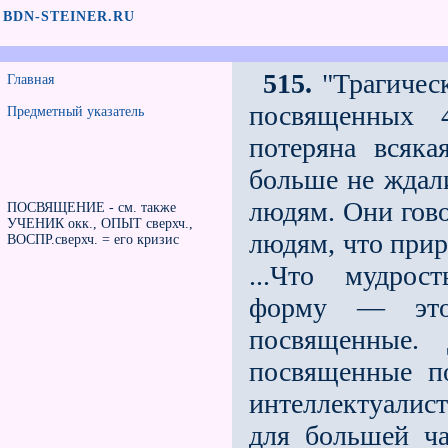
BDN-STEINER.RU
515.
"Трагическ
Главная
посвященных 4
Предметный указатель
потеряна всяк
больше не ждали
людям. Они гово
ПОСВЯЩЕНИЕ - см. также
УЧЕНИК окк., ОПЫТ сверхч.,
людям, что прир
ВОСПР.сверхч. = его кризис
...Что мудрос
форму — это 
посвященные.
посвященные по
интеллектуалис
для большей ча