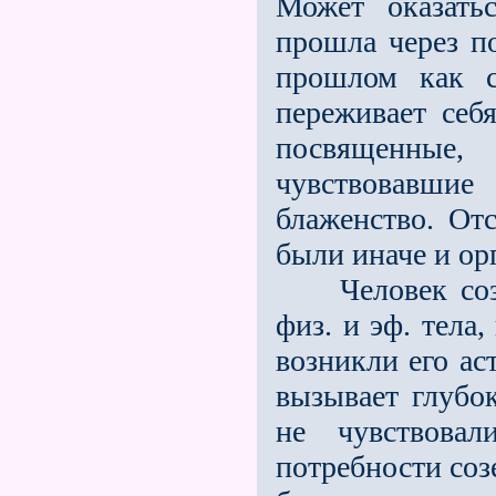
Может оказать
прошла через по
прошлом как с
переживает себ
посвященные
чувствовавши
блаженство. От
были иначе и ор
Человек созерц
физ. и эф. тела,
возникли его ас
вызывает глубо
не чувствова
потребности соз