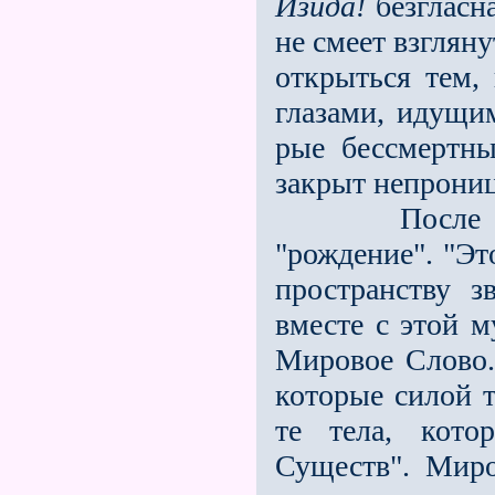
Изида!
безгласна
не смеет взглян
открыть­ся тем, 
глазами, идущи
рые бессмертн
закрыт непрони
После созер
"рождение". "Эт
про­странству
вместе с этой 
Мировое Слово.
которые силой т
те тела, кото
Существ". Мир