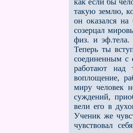
как если бы чел
такую землю, ко
он оказался на 
созерцал мировы
физ. и эф.тела.
Теперь ты вступ
соединенным с 
работают над 
воплощение, ра
миру человек н
суждений, прио
вели его в духо
Уче­ник же чувс
чувствовал себя