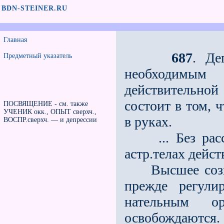
BDN-STEINER.RU
Главная
687
. Де
Предметный указатель
необходимы
действительной
состоит в том, 
ПОСВЯЩЕНИЕ - см. также
УЧЕНИК окк., ОПЫТ сверхч.,
в руках.
ВОСПР.сверхч. — и депрессии
... Без рассл
астр.телах дейс
Высшее сознан
прежде регули
нательным о
освобождаются.