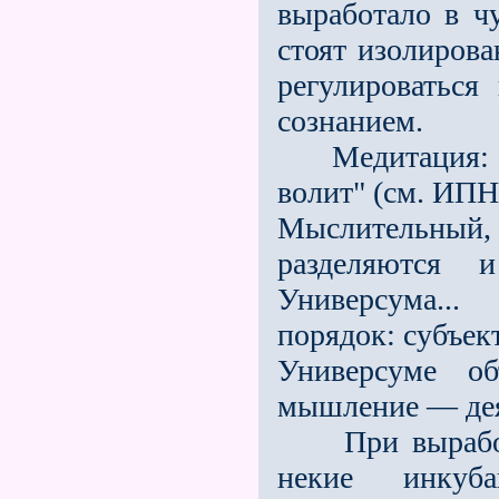
выработало в ч
стоят изолиров
регулироватьс
сознанием.
Медитация: "Я
волит" (см. ИПН
Мыслительны
разделяются 
Универсума...
порядок: субъект
Универсуме об
мышление — дея
При выработке
некие инкуб