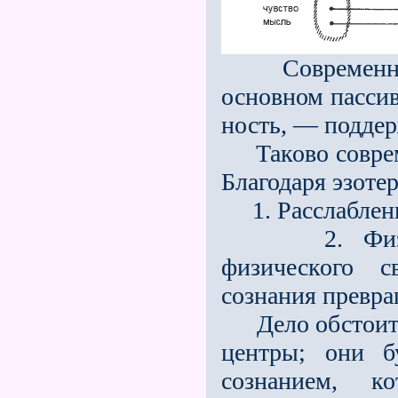
Современное с
основном пасси
ность, — поддер
Таково совреме
Благодаря эзо­те
1. Расслаблени
2. Физическ
физического с
сознания превр
Дело обстоит т
центры; они б
сознанием, к