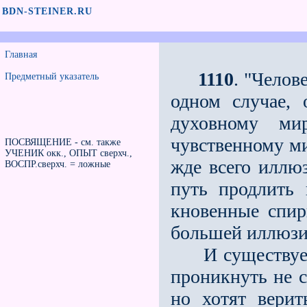
BDN-STEINER.RU
Главная
1110
. "Челов
Предметный указатель
одном случае, 
духовному м
чувственному ми
ПОСВЯЩЕНИЕ - см. также
УЧЕНИК окк., ОПЫТ сверхч.,
жде всего иллю
ВОСПР.сверхч. = ложные
путь продлить
кновенные спир
большей иллюзи
И существует д
проникнуть не с
но хотят верит