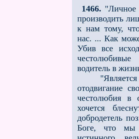
1466.
"Личное 
производить лиш
к нам тому, чт
нас. ... Как мо
Убив все исход
честолюбивые 
водитель в жизн
"Является не
отодвигание св
честолюбия в 
хочется блесн
добродетель поз
Боге, что мы
истинного, ве