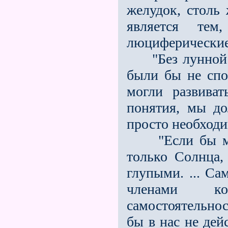
желудок, столь
является те
люциферические 
"Без лунной си
были бы не сп
могли развива
понятия, мы д
просто необходи
"Если бы мы,
только Солнца,
глупыми. ... С
членами ко
самостоятельно
бы в нас не дей