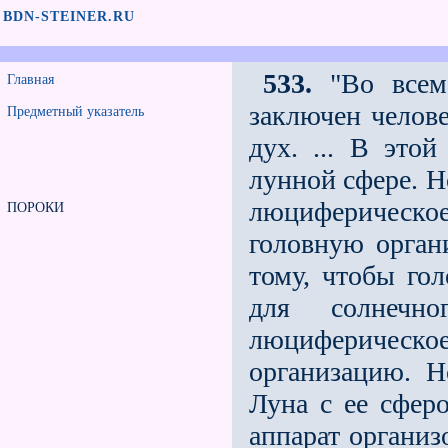
BDN-STEINER.RU
533.
"Во всем,
Главная
заключен челов
Предметный указатель
дух. ... В это
лунной сфере. Н
люциферическ
ПОРОКИ
головную орган
тому, чтобы го
для солнечн
люциферичес
организацию. Н
Луна с ее сфер
аппарат организ