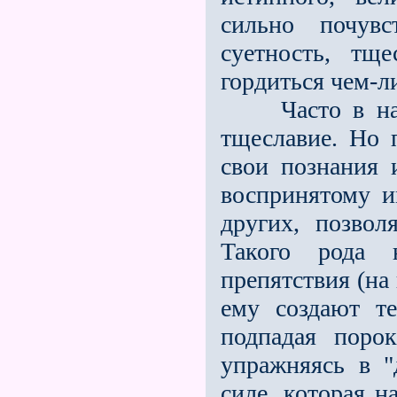
сильно почувс
суетность, тще
гордиться чем-л
Часто в начал
тщеславие. Но п
свои познания 
воспринятому и
других, позвол
Такого рода н
препятствия (на 
ему создают те
подпадая поро
упражняясь в "
силе, которая 