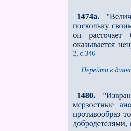
1474a.
"Велича
поскольку сво
он расточает 
оказывается не
2, с.346
Перейти к данно
1480.
"Извраще
мерзостные ан
противообраз то
добродетелями, 