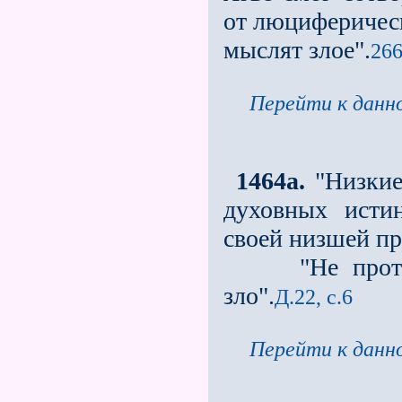
от люциферическ
мыслят злое".
266
Перейти к данно
1464a.
"Низкие
духовных исти
своей низшей пр
"Не противьс
зло".
Д.22, с.6
Перейти к данно