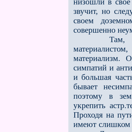
низошли в свое
звучит, но след
своем доземно
совершенно неу
Там, естест
материалистом
материа­лизм.
симпатий и анти
и большая част
бывает несимп
поэтому в зе
укрепить астр.т
Проходя на пут
имеют слишком 