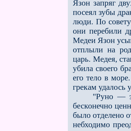
Язон запряг дв
посеял зубы дра
люди. По совету
они перебили д
Медеи Язон усып
отплыли на род
царь. Медея, ст
убила своего бр
его тело в море
грекам удалось 
"Руно — это н
бесконечно ценн
было отделено о
небходимо преод