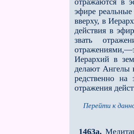
отражаются в э
эфире реальные
вверху, в Иерар
действия в эфи
звать отраже
отражениями
Иерархий в зем
делают Ангелы в
редственно на 
отражения дейст
Перейти к данно
1463a.
Медитаци