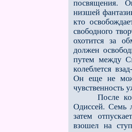
посвящения. О
низшей фантазии
кто освобождае
свободного твор
охотится за о
должен освобод
путем между С
колеблется вза
Он еще не мож
чувственность у
После корабл
Одиссей. Семь 
затем отпуска
взошел на сту