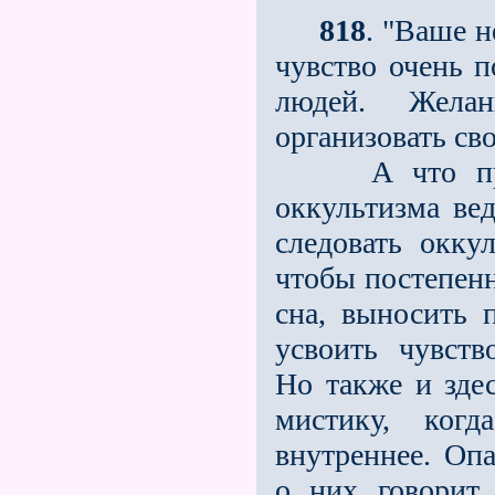
818
. "Ваше н
чувство очень п
людей. Жела
организовать св
А что прина
оккультизма ве
следовать окку
чтобы постепенн
сна, выносить
усвоить чувств
Но также и здес
мистику, когд
внутреннее. Оп
о них говорит