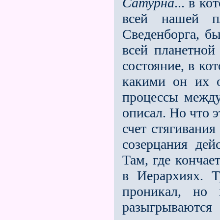
Сатурна
... в к
всей нашей п
Сведенборга, б
всей планетной
состояние, в ко
какими он их о
процессы между
описал. Но что э
счет стягивания
созерцания дей
Там, где кончае
в Иерархиях. 
проникал, но 
разыгрываются