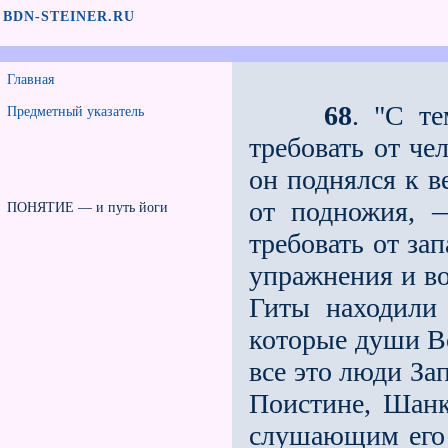
BDN-STEINER.RU
Главная
68
. "С т
Предметный указатель
требовать от че
он поднялся к в
от подножия, 
ПОНЯТИЕ — и путь йоги
требовать от за
упражнения и во
Гиты находили 
которые души Во
все это люди За
Поистине, Шанк
слушающим его 