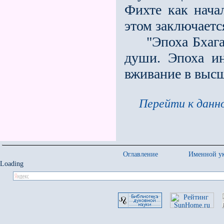
Фихте как нача
этом заключается
"Эпоха Бхагава
души. Эпоха ин
вживание в выс
Перейти к данно
Оглавление
Именной ук
Loading