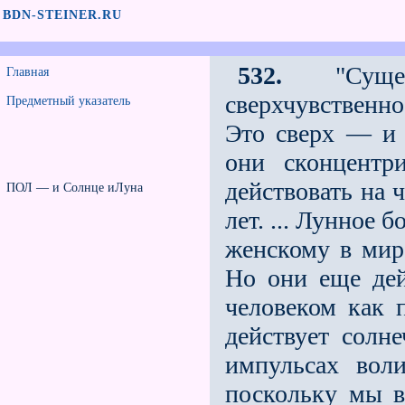
BDN-STEINER.RU
532.
"Сущес
Главная
сверхчувственн
Предметный указатель
Это сверх — и 
они сконцентр
действовать на 
ПОЛ — и Солнце иЛуна
лет. ... Лунное 
женскому в мир
Но они еще дей
человеком как 
действует солн
импульсах воли
поскольку мы в