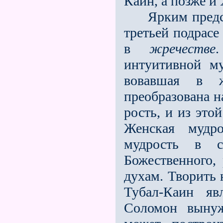
Каин, а позже и
Ярким предста
третьей подрасе
в
жречестве
интуитивной му
вовавшая в ж
преобразована н
рость, и из это
Женская мудро
мудрость в 
Божественного, 
духам. Творить
Тубал-Каин яв
Соломон вынуж