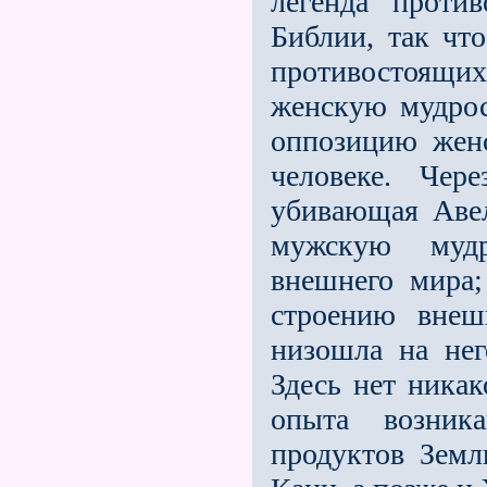
легенда против
Библии, так чт
противостоящи
женскую мудрос
оппозицию женс
человеке. Чер
убивающая Авел
мужскую мудр
внешнего мира;
строению внеш
низошла на нег
Здесь нет ника
опыта возника
продуктов Земл