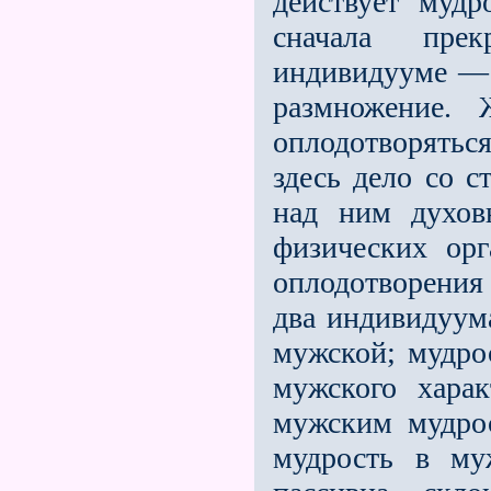
действует мудро
сначала пре
индивидууме — 
размножение. 
оплодотворяться
здесь дело со 
над ним духов
физических орг
оплодотворения
два индивидуума
мужской; мудр
мужского хара
мужским мудро
мудрость в му