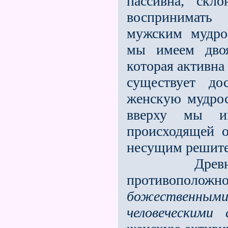
пассивна, скло
воспринимать
мужским мудрос
мы имеем двоя
которая активна
существует до
женскую мудрос
вверху мы 
происходящей 
несущим реши­те
Древние Ми
противополож
божественными
человеческими 