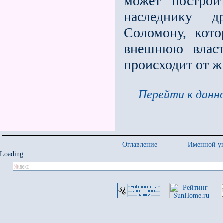
может постро
наследнику д
Соломону, кото
внешнюю влас
происходит от ж
Перейти к данно
Оглавление
Именной ук
Loading