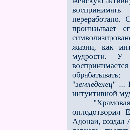
женскую активн
воспри­нимат
переработано. 
пронизы­вает е
символизирова
жизни, как ин
мудрости. У 
воспринимает­ся
обрабатывать
"
земледелец
" ..
интуитивной муд
"Храмовая лег
оплодотворил 
Адонаи, создал