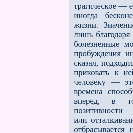
трагическое — е
иногда бескон
жизни. Значен
лишь благодаря 
болезненные м
пробуждения ин
сказал, подходи
приковать к н
человеку — эт
времена способ
вперeд, в т
позитивности —
или отталкиван
отбрасывается 