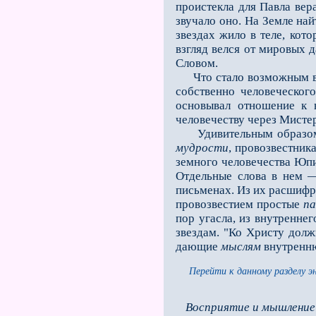
проистекла для Павла вер
звучало оно. На Земле най
звездах жило в теле, кот
взгляд велся от мировых 
Словом.
Что стало возможным взг
собственно человеческог
основывал отношение к 
человечеству через Мисте
Удивительным образом р
мудрости
, провозвестник
земного человечества Юпи
Отдельные слова в нем 
письменах. Из их расшифр
провозвестием простые
па
пор угасла, из внутренне
звездам. "Ко Христу долж
дающие
мыслям
внутренню
Перейти к данному разделу э
Восприятие и мышление