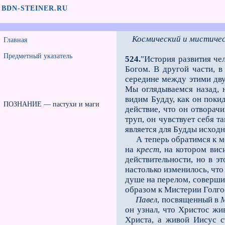
BDN-STEINER.RU
Космический и мистиче
Главная
Предметный указатель
524.
"История развития че
Богом. В другой части, 
середине между этими дву
Мы оглядываемся назад, 
видим Будду, как он поки
ПОЗНАНИЕ — пастухи и маги
действие, что он отворач
труп, он чувствует себя 
является для Будды исход
А теперь обратимся к мом
на
крест
, на котором вис
действительности, но в э
настолько изменилось, что
душе на перелом, соверши
образом к Мистерии Голго
Павел
, посвященный в
М
он узнал, что Христос жи
Христа, а живой Иисус с