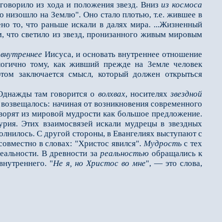
говорило из хода и положения звезд. Вниз
из космоса
но низошло на Землю". Оно стало плотью, т.е. жившее в
ено то, что раньше искали в далях мира. ...Жизненный
м, что светило из звезд, пронизанного живым мировым
е
внутреннее
Иисуса, и основать внутреннее отношение
логично тому, как живший прежде на Земле человек
том заключается смысл, который должен открыться
Однажды там говорится о
волхвах
, носителях
звездной
 возвещалось: начиная от возникновения современного
оворят из мировой мудрости как большое предложение.
ия. Этих взаимосвязей искали мудрецы в звездных
олнилось. С другой стороны, в Евангелиях выступают с
совместно в словах: "Христос явился".
Мудрость
с тех
еальности. В древности за
реальностью
обращались к
внутреннего. "
Не я, но Христос во мне
", — это слова,