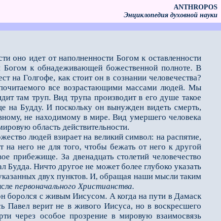
ANTHROPOS
Энциклопедия духовной науки
сти оно идет от наполненности Богом к оставленности
сти Богом к обнадеживающей божественной полноте. В
рест на Голгофе, как стоит он в сознании человечества?
 почитаемого все возрастающими массами людей. Мы
идит там труп. Вид трупа производит в его душе такое
ще на Будду. И поскольку он вынужден видеть смерть,
вному, не находимому в мире. Вид умершего человека
мировую область действительности.
ство людей взирает на великий символ: на распятие,
т на него не для того, чтобы бежать от него к другой
свое прибежище. За двенадцать столетий человечество
ал Будда. Ничто другое не может более глубоко указать
казанных двух пунктов. И, обращая наши мысли таким
ысле
первоначального Христианства.
 он боролся с живым Иисусом. А когда на пути в Дамаск
сь Павел верит не в живого Иисуса, но в воскресшего
рти через особое прозрение в мировую взаимосвязь