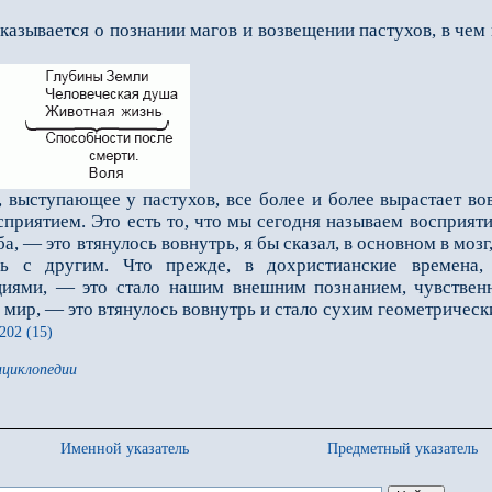
казывается о познании магов и возвещении пастухов, в чем
ыступающее у пастухов, все более и более вырастает вов
ри­ятием. Это есть то, что мы сегодня называем восприя­т
а, — это втянулось вовнутрь, я бы сказал, в основном в мо
сь с другим. Что прежде, в дохристианские времена,
иями, — это стало нашим внешним познанием, чувственн
й мир, — это втянулось вовнутрь и стало сухим геометриче
202 (15)
нциклопедии
Именной указатель
Предметный указатель