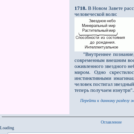
1718.
В Новом Завете расс
человеческой воли:
"Внутреннее познание, в
современным внешним восп
оживленного звездного неб
миром. Одно скрес­тило
инстинктивными имагинац
человек постигал звездны
теперь получаем изнутри".
Перейти к данному разделу э
Оглавление
Loading