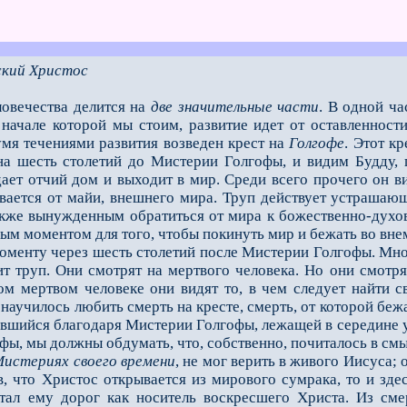
ский Христос
ловечества делится на
две значительные части
. В одной ча
в начале которой мы стоим, развитие идет от оставленно
мя течениями развития возведен крест на
Голгофе
. Этот к
на шесть столетий до Мистерии Голгофы, и видим Будду,
дает отчий дом и выходит в мир. Среди всего прочего он в
ивается от майи, внешнего мира. Труп действует устрашаю
также вынужденным обратиться от мира к божественно-духо
ным моментом для того, чтобы покинуть мир и бежать во вне
енту через шесть столетий после Мистерии Голгофы. Множе
ит труп. Они смотрят на мертвого человека. Но они смотря
том мертвом человеке они видят то, в чем следует найти 
 научилось любить смерть на кресте, смерть, от которой беж
вшийся благодаря Мистерии Голгофы, лежащей в середине у
фы, мы должны обдумать, что, собственно, почиталось в см
истериях своего времени
, не мог верить в живого Иисуса;
в, что Христос открывается из мирового сумрака, то и зде
тал ему дорог как носитель воскресшего Христа. Из сме