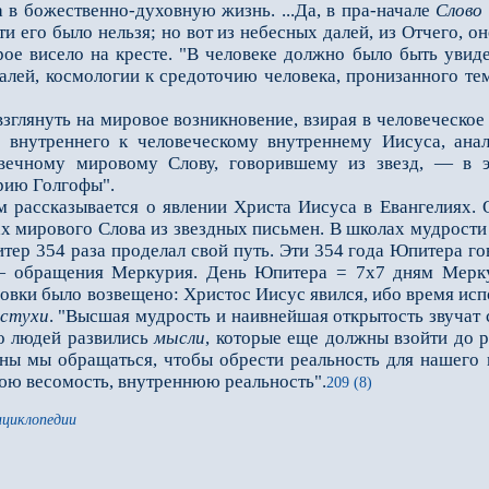
а в божественно-духовную жизнь. ...Да, в пра-начале
Слово
ти его было нельзя; но вот из небесных далей, из Отчего, о
орое висело на кресте. "В человеке должно было быть увид
далей, космологии к средоточию человека, пронизанного те
лянуть на мировое возникновение, взирая в человеческо
о внутреннего к человеческому внутреннему Иисуса, ана
вечному мировому Слову, говорившему из звезд, — в э
рию Голгофы".
ассказывается о явлении Христа Иисуса в Евангелиях. 
ах мирового Слова из звездных письмен. В школах мудрости
тер 354 раза проделал свой путь. Эти 354 года Юпитера г
— обращения Меркурия. День Юпитера = 7х7 дням Меркур
овки было возвещено: Христос Иисус явился, ибо время исп
стухи
. "Высшая мудрость и наивнейшая открытость звучат 
го людей развились
мысли
, которые еще должны взойти до р
ны мы обращаться, чтобы обрести реальность для нашего 
ю весомость, внутреннюю реальность".
209 (8)
нциклопедии