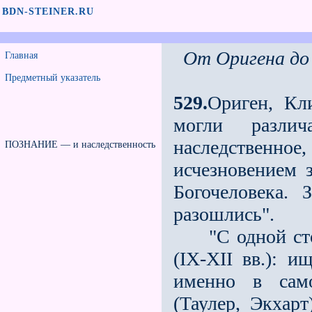
BDN-STEINER.RU
От Оригена до
Главная
Предметный указатель
529.
Ориген, Кл
могли различ
наследствен
ПОЗНАНИЕ — и наследственность
исчезновением 
Богочеловека.
разошлись".
"С одной стор
(IX-XII вв.): 
именно в сам
(Таулер, Экхар