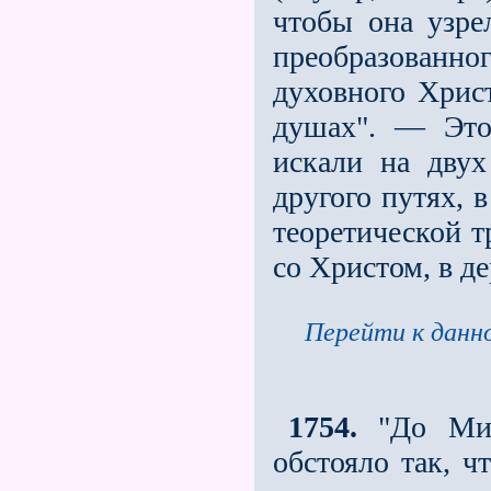
чтобы она узре
преобразованно
духовного Хрис
душах". — Это
искали на двух
другого путях, 
теоретической т
со Христом, в д
Перейти к данно
1754.
"До Мис
обстояло так, ч