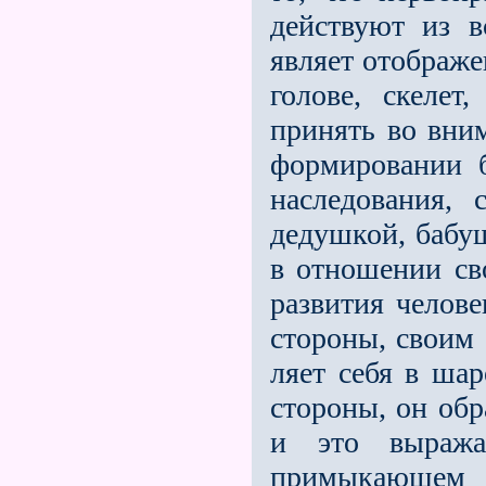
действуют из в
являет отображе
голове, скеле
принять во вни
формировании б
наследования, 
дедушкой, бабу­
в отношении св
разви­тия челов
стороны, своим 
ляет себя в шар
стороны, он обр
и это выража
примыкающем 