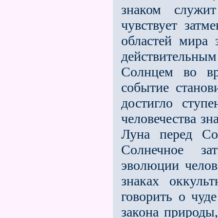
знаком служит
чувствует затм
областей мира 
действительны
Солнцем во вр
событие станов
достигло ступе
человечества зн
Луна перед Со
Солнечное за
эволюции челов
знаках оккуль
говорить о чуд
закона природы,