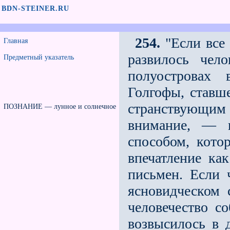
BDN-STEINER.RU
254.
"Если все 
Главная
развилось чел
Предметный указатель
полуостровах
Голгофы, ставш
странствующим 
ПОЗНАНИЕ — лунное и солнечное
внимание, — к
способом, кото
впечатление ка
письмен. Если 
ясновидческом с
человечество с
возвысилось в д